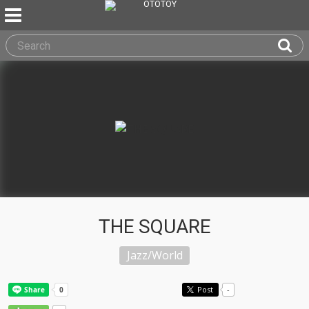
THE SQUARE
Jazz/World
Post
-