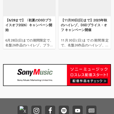
【6/28まで】〈初夏のDSDプラ
【11月30日(日)まで】2025年秋
イスオフ2026〉キャンペーン開
のハイレゾ、DSDプライス・オ
始
フ キャンペーン開催
6月28日(日)までの期間限定で、
11月30日(日)までの期間限定
名盤26作品のハイレゾ、プライ
で、名盤26作品のハイレゾ、プ
スオフ・セールがスタート。 洋
ライスオフ・セールがスター
邦ポップスからクラシック、ジ
ト。 洋邦ポップスからアニメ・
ャズ……この機会をお見逃しな
ソング、クラシック、ジャズ、
く。 ※価格は税込の価格です ・
懐かしの作品まで……この機会
THE SQUARE 『TRUTH』 ¥3,768
をお見逃しなく。 ※価格は税込
→¥2,852
の価格です ・キャンディーズ
『GOLDEN