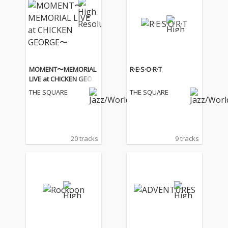
MOMENT〜MEMORIAL
R·E·S·O·R·T
LIVE at CHICKEN GEOR
GE〜
THE SQUARE
THE SQUARE
20 tracks
9 tracks