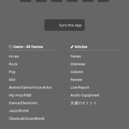
Sync the App
Genre
-
All Genres
Articles
Hi-res
Series
Rock
Interview
Pop
Column
Idol
Review
Anime/Game/Voice Actor
Live Report
Hip Hop/R&B
Audio Equipment
Dance/Electronic
先週のオトトイ
Jazz/World
Classical/Soundtrack