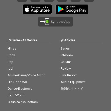
Sync the App
Genre
-
All Genres
Articles
Hi-res
Series
Rock
Interview
Pop
Column
Idol
Review
Anime/Game/Voice Actor
Live Report
Hip Hop/R&B
Audio Equipment
Dance/Electronic
先週のオトトイ
Jazz/World
Classical/Soundtrack