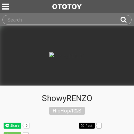
ShowyRENZO
HipHop/R&B
Post
-