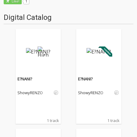
1
Like!
Digital Catalog
E?NANI?
E?NANI?
ShowyRENZO
ShowyRENZO
1 track
1 track