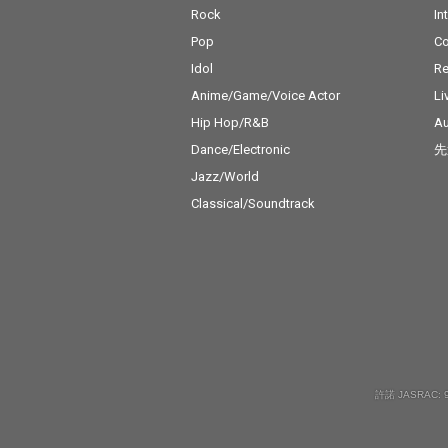
Rock
In
Pop
C
Idol
Re
Anime/Game/Voice Actor
Li
Hip Hop/R&B
Au
Dance/Electronic
先
Jazz/World
Classical/Soundtrack
許諾 JASRAC: 9