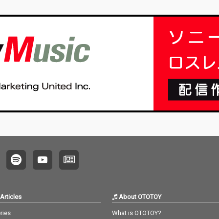
Articles
About OTOTOY
ries
What is OTOTOY?