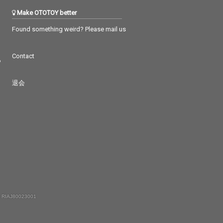
Make OTOTOY better
Found something weird? Please mail us
Contact
つ
退会
 RIAJ80023001