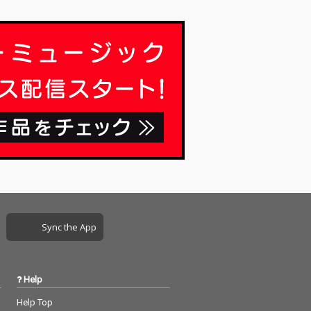
Sync the App
Help
Help Top