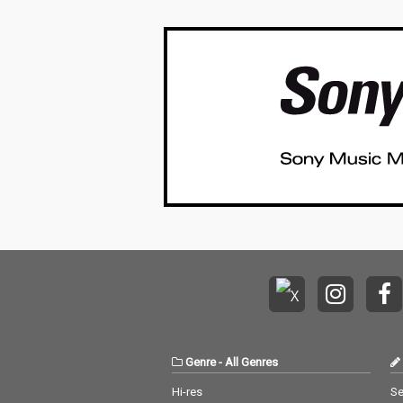
Genre
-
All Genres
Hi-res
Se