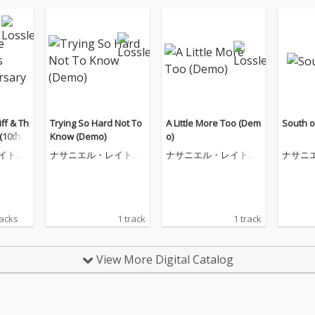
ff & Th
Trying So Hard Not To
A Little More Too (Dem
South o
(10th A
Know (Demo)
o)
ion)
イトリ
ナサニエル・レイトリ
ナサニエル・レイトリ
ナサニ
・ナイ
フ・アンド・ザ・ナイ
フ・アンド・ザ・ナイ
フ・ア
ト・スウェッツ
ト・スウェッツ
ト・ス
racks
1 track
1 track
View More Digital Catalog