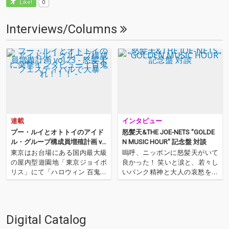
0
Like!
Interviews/Columns
連載
インタビュー
プー・ルイとオトトイのアイド
怒髪天&THE JOE-NETS "GOLDE
ル・グループ構成員増殖計画 vo
N MUSIC HOUR" 記念盤 対談
l.23 - 怒髪天に突撃インタビュ
東京はお台場にある国内最大級
嗚呼、ニッポンに怒髪天がいて
ー！百鬼フェスティバルで大暴
の屋内型遊園地「東京ジョイポ
良かった！ 笑いと涙と、若々し
れ！！！ -
リス」にて「ハロウィン 百鬼フ
いパンク精神と大人の哀愁を背
ェスティバル」開催! このパーテ
負い、北の町からロックを鳴ら
ィーを仕切るのは日本の兄貴!、
すべくやってきた男4人・怒髪
怒髪天。個性的なアーティスト
天。その心意気は活火山よりも
たちとのコラボレーションによ
熱く、北欧の風よりも爽快だ。
Digital Catalog
り、前代未聞、大爆笑必至の妖
その音に少年少女たちは心を躍