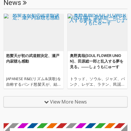
News
怒髪天が初の武道館決定、瀬戸
奥野真哉(SOUL FLOWER UNIO
内寂聴も感動
N)、田原総一郎と乱入する夢を
見る。――しょうもにゅーす
JAPANESE R&E(リズム&演歌)を
トラッド、ソウル、ジャズ、パ
自称するバンド怒髪天が、結成
ンク、レゲエ、ラテン、民謡、
30周年を迎える2014年1月12日
チンドン、ロックンロールな
(日)に、初めての武道館公演を
ど、あらゆる音楽をごった煮に
開催することを発表した。 結成
して独自のサウンドとして具現
View More News
30年での武道館デビューは、日
化する、日本最強のオルタナテ
本のロック界では最も遅い快挙
ィヴ・ミクスチャー・ロック・
だというが、地道な活動を続け
バンド、SOUL FLOWER UNIO
N。 そのキーボー