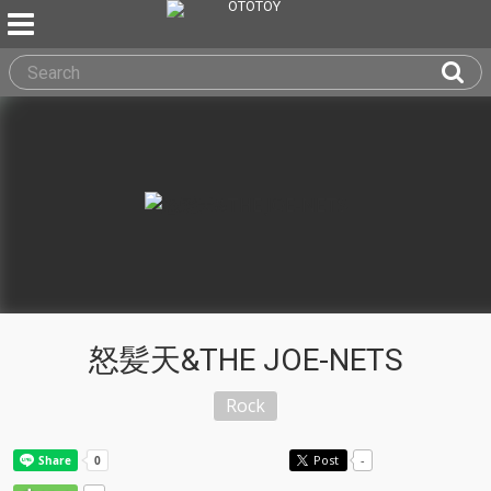
怒髪天&THE JOE-NETS
Rock
Post
-