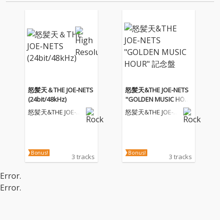
怪フェスティバルが開催さ…
らし、その歌詞に喰うために働
く…
怒髪天＆THE JOE-NETS
怒髪天&THE JOE-NETS
(24bit/48kHz)
"GOLDEN MUSIC HOU
R" 記念盤
怒髪天&THE JOE-NE
怒髪天&THE JOE-NE
TS
TS
Bonus!
Bonus!
3 tracks
3 tracks
Error.
Error.