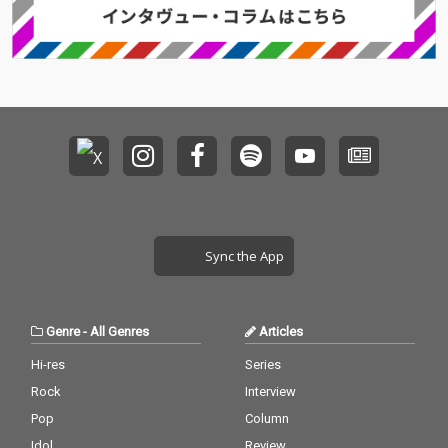
Sync the App
Genre
-
All Genres
Articles
Hi-res
Series
Rock
Interview
Pop
Column
Idol
Review