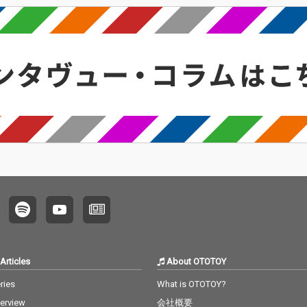
Articles
About OTOTOY
ries
What is OTOTOY?
terview
会社概要