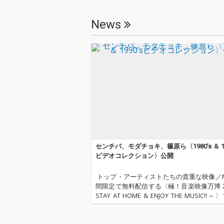
次、NOBODYら豪華作
家陣を迎えたソウル・
News
スピリット溢れる楽曲
を収録。
センチバ、モダチョキ、篠原ら〈1980’s ＆ 19
ビデオコレクション〉公開
￼ トップ・アーティストたちの貴重な映像／
間限定で無料配信する〈極！音楽映像万博 20
STAY AT HOME & ENJOY THE MUSIC!!
代・90年代ヒットソングのMVメドレー映
された。 この企画は2020年