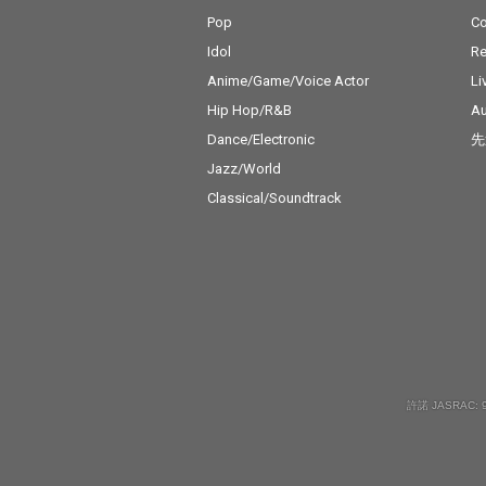
Pop
C
Idol
Re
Anime/Game/Voice Actor
Li
Hip Hop/R&B
Au
Dance/Electronic
先
Jazz/World
Classical/Soundtrack
許諾 JASRAC: 9