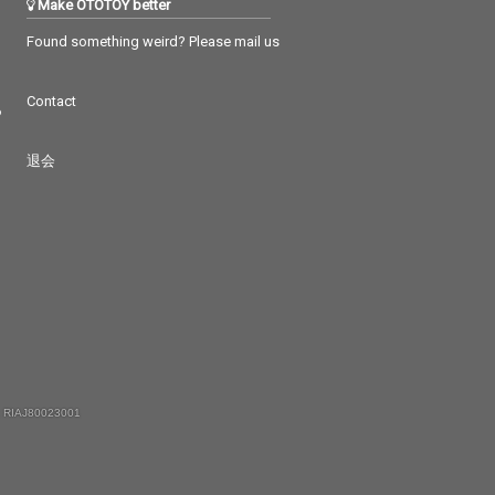
Make OTOTOY better
Found something weird? Please mail us
Contact
つ
退会
 RIAJ80023001