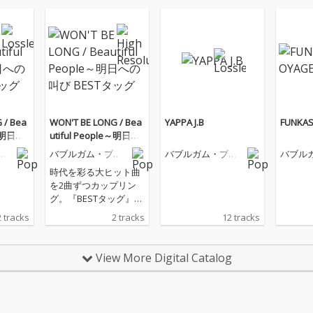
 / Bea
WON'T BE LONG / Bea
YAPPA J.B
FUNKAS
e～明日へ
utiful People～明日へ
ッグ
の叫び BESTタッグ
ラ
バブルガム・ブラ
バブルガム・ブラ
バブル
ザーズ
ザーズ
ザーズ
時代を彩る大ヒット曲
を2曲ずつカップリン
グ。『BESTタッグ』シ
リーズ79タイトル(158
2 tracks
2 tracks
12 tracks
曲)を2022年2月22日よ
り3回に分けて配信開
始!!
View More Digital Catalog