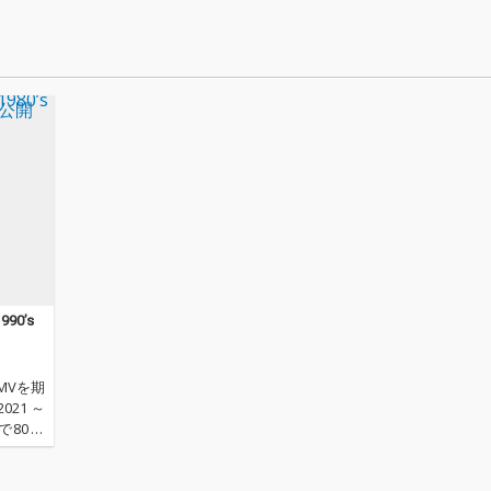
90’s
MVを期
21 ～
～〉で80年
像が公開