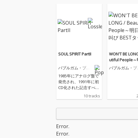
SOUL SPIRIT PartII
WON'T BE LONG
utiful Peopl
の叫び BESTタ
バブルガム・ブラ
バブルガム・ブ
ザーズ
ザーズ
1985年にアナログ盤で
発売され、1991年に初
CD化された記念すべき
デビュー・アルバム
10 tracks
『SOUL SPIRIT Part
Ⅱ』を最新リマスタリ
ングで復刻。佐野元春
が作詞・作曲を手掛け
たタイトルチューン
Error.
「SOUL SPIRIT Part
Error.
Ⅱ」をはじめ、伊藤銀