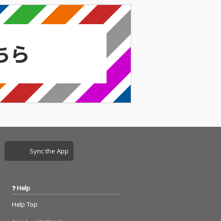
Sync the App
Help
Help Top