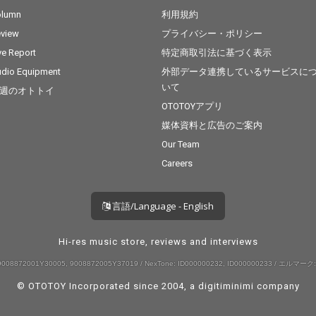
olumn
利用規約
view
プライバシー・ポリシー
ve Report
特定商取引法に基づく表示
dio Equipment
外部データ連携しているサービスに
いて
週のオトトイ
OTOTOYアプリ
媒体資料と広告のご案内
Our Team
Careers
言語/Language - English
Hi-res music store, reviews and interviews
008872001Y30005, 9008872005Y37019 / NexTone: ID000000232, ID000000233 / エルマーク:
© OTOTOY Incorporated since 2004, a
digitiminimi
company