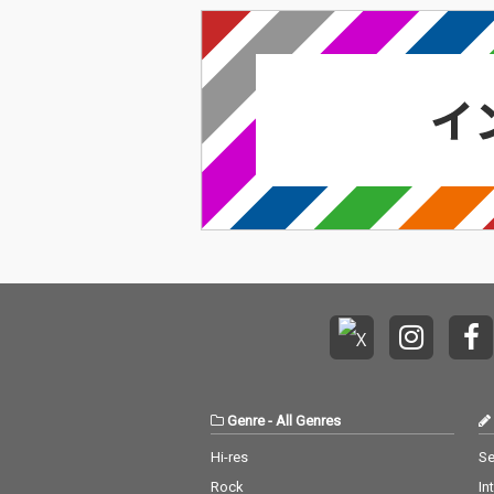
Genre
-
All Genres
Hi-res
Se
Rock
In