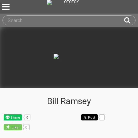
Bill Ramsey
Post
-
0
Like!