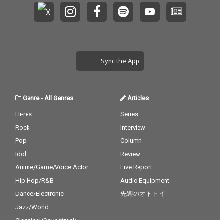
Sync the App
Genre
-
All Genres
Articles
Hi-res
Series
Rock
Interview
Pop
Column
Idol
Review
Anime/Game/Voice Actor
Live Report
Hip Hop/R&B
Audio Equipment
Dance/Electronic
先週のオトトイ
Jazz/World