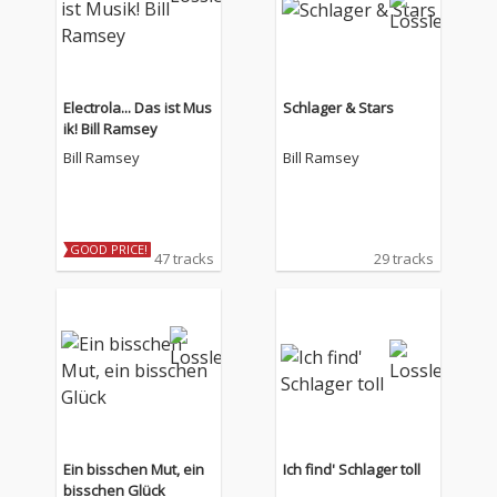
Electrola... Das ist Mus
Schlager & Stars
ik! Bill Ramsey
Bill Ramsey
Bill Ramsey
GOOD PRICE!
47 tracks
29 tracks
Ein bisschen Mut, ein
Ich find' Schlager toll
bisschen Glück