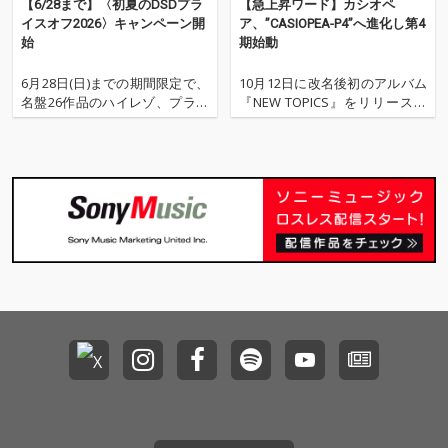
【6/28まで】〈初夏のDSDプラ
【急上昇ワード】カシオペ
イスオフ2026〉キャンペーン開
ア、”CASIOPEA-P4”へ進化し第4
始
期始動
6月28日(日)までの期間限定で、
10月12日に改名後初のアルバム
名盤26作品のハイレゾ、プライ
『NEW TOPICS』をリリースし
スオフ・セールがスタート。 洋
たカシオペアの最新期CASIOPE
邦ポップスからクラシック、ジ
A-P4が急上昇ワードにランクイ
ャズ……この機会をお見逃しな
ン。 2022年はカシオペア結成45
く。 ※価格は税込の価格です ・
周年。スペシャル・サポート・
THE SQUARE 『TRUTH』 ¥3,768
ドラムスを担当していた神保彰
→¥2,852
が卒業し、25年振りに正規メ