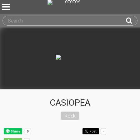
CASIOPEA
Rock
Post
-