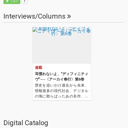
3
Like!
Interviews/Columns
連載
耳慣れないよ、“ディフィニティ
ヴ”──〈アーカイ奉行〉第6巻
歴史を追いかけ過去から未来、
情報過多の現代社会、デジタル
の海に散らばったあの名作、こ
の名作たちをひとつにまとめる
仕事人…!〈アーカイ奉行〉が今
日もデジタルの乱世を治め
る…!'''〈アーカイ奉行〉と
Digital Catalog
は…'''1.過去作の最新リマスター