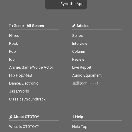
Sync the App
Genre
-
All Genres
Articles
Hi-res
Series
Rock
Interview
Pop
Column
Idol
Review
Anime/Game/Voice Actor
Live Report
Hip Hop/R&B
Audio Equipment
Dance/Electronic
先週のオトトイ
Jazz/World
Classical/Soundtrack
About OTOTOY
Help
What is OTOTOY?
Help Top