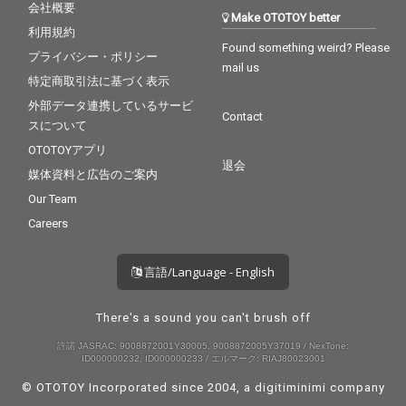
会社概要
Make OTOTOY better
利用規約
Found something weird? Please
プライバシー・ポリシー
mail us
特定商取引法に基づく表示
外部データ連携しているサービ
Contact
スについて
OTOTOYアプリ
退会
媒体資料と広告のご案内
Our Team
Careers
言語/Language - English
There's a sound you can't brush off
許諾 JASRAC: 9008872001Y30005, 9008872005Y37019 / NexTone:
ID000000232, ID000000233 / エルマーク: RIAJ80023001
© OTOTOY Incorporated since 2004, a
digitiminimi
company