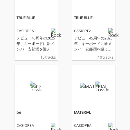
TRUE BLUE
TRUE BLUE
CASIOPEA
CASIOPEA
デビュー45周年の2025
デビュー45周年の2025
年、キーボードに新メ
年、キーボードに新メ
ンバー安部潤を迎え、
ンバー安部潤を迎え、
更なる進化を遂げる!バ
更なる進化を遂げる!バ
10 tracks
10 tracks
ンド名をオリジナル表
ンド名をオリジナル表
記の“CASIOPEA”に戻
記の“CASIOPEA”に戻
し、鮮烈なる第5期を
し、鮮烈なる第5期を
スタート。
スタート。
be
MATERIAL
CASIOPEA
CASIOPEA