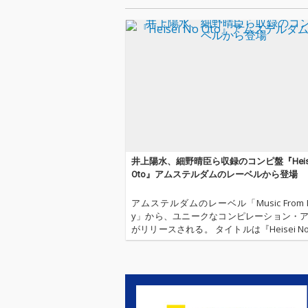
井上陽⽔、細野晴臣ら収録のコンピ盤『Heise
Oto』アムステルダムのレーベルから登場
アムステルダムのレーベル「Music From M
y」から、ユニークなコンピレーション・
がリリースされる。 タイトルは『Heisei No Ot
apanese Left-field Pop From The CD Age (