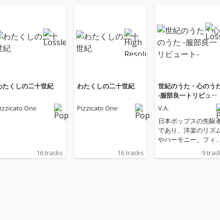
わたくしの二十世紀
わたくしの二十世紀
世紀のうた・心のう
-服部良一トリビュー
ト-
izzicato One
Pizzicato One
V.A.
日本ポップスの先駆
であり、洋楽のリズ
やハーモニー、フィ
リングを取り込んだ
16 tracks
16 tracks
9 trac
数々の名曲を世に出
た作曲家・服部良一
生み出した楽曲を再
釈・再構築したトリ
ュートアルバムの発
が決定！ 服部良一は
NHK 2023年度後期 連