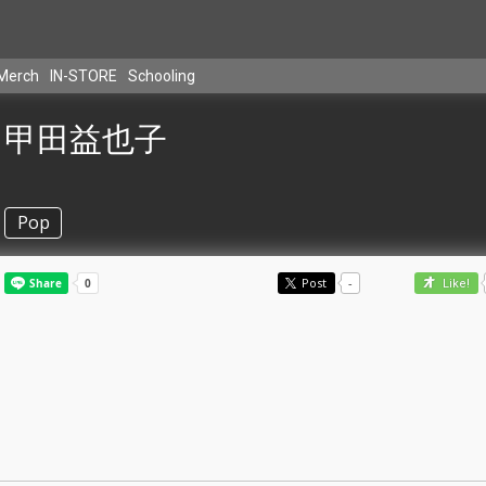
Merch
IN-STORE
Schooling
甲田益也子
Pop
Post
-
Like!