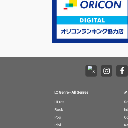
Genre
-
All Genres
Hi-res
Se
Rock
In
Pop
C
Idol
Re