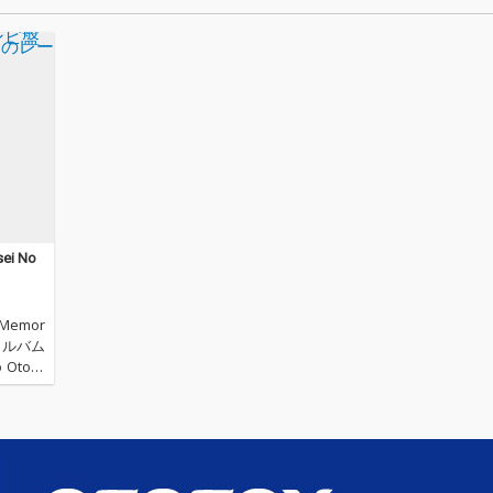
続テレビ小説「ブギ
ギ」で草なぎ剛演じ
「羽鳥善一」のモデ
で、今再び脚光を浴
る日本が世界に誇る
曲家の注目のトリビ
ートアルバムとなり
す。 服部良一が生み
した日本ポップスの
ーツに対して、現代
アーティストからの
信とも言える本作は
数十年の時を経て愛
i No
れる名曲の数々を、
らに未来へ受け渡す
トンとなるでしょう
emor
アルバム
o - J
19