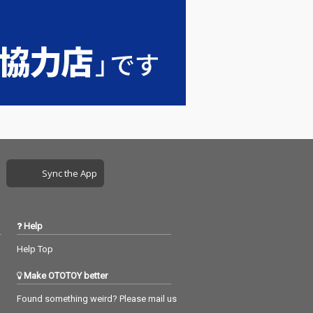
Sync the App
Help
Help Top
Make OTOTOY better
Found something weird? Please mail us