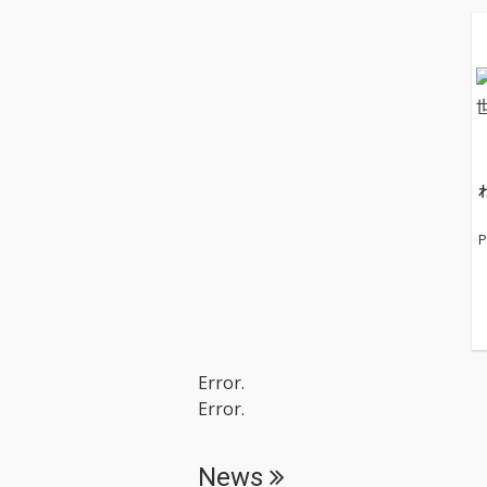
P
Error.
Error.
News