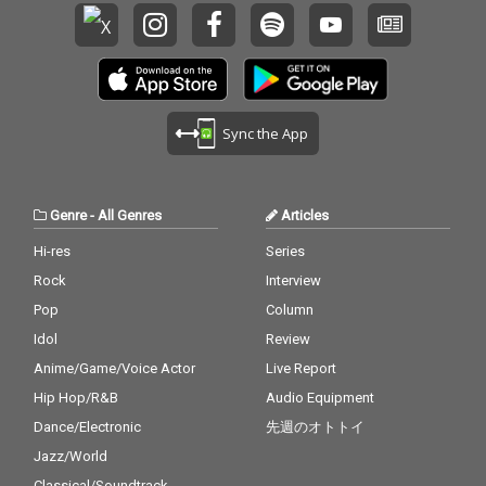
Sync the App
Genre
-
All Genres
Articles
Hi-res
Series
Rock
Interview
Pop
Column
Idol
Review
Anime/Game/Voice Actor
Live Report
Hip Hop/R&B
Audio Equipment
Dance/Electronic
先週のオトトイ
Jazz/World
Classical/Soundtrack