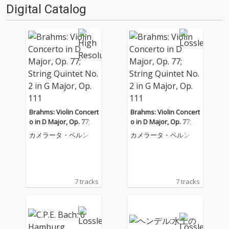
Digital Catalog
Brahms: Violin Concert
Brahms: Violin Concert
o in D Major, Op. 77; St
o in D Major, Op. 77; St
ring Quintet No. 2 in G
ring Quintet No. 2 in G
カメラータ・ベルン
カメラータ・ベルン
Major, Op. 111
Major, Op. 111
7 tracks
7 tracks