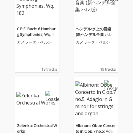
C.P.E. Bach: 6 Hambur
ヘンデル:水上の音楽
g Symphonies, Wq. 18
(新ヘンデル全集 ハレ
2
版)
カメラータ・ベルン
カメラータ・ベルン
18 tracks
19 tracks
Zelenka: Orchestral W
Albinoni: Oboe Concer
orks
to in C op.7 no.5; Adagi