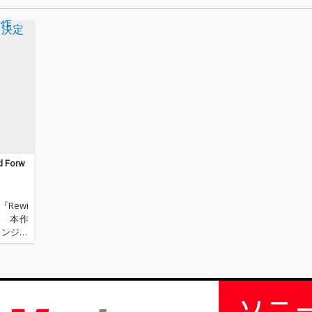
Forw
Rewi
。 本作
ェンジ・
に続く新
にあるリ