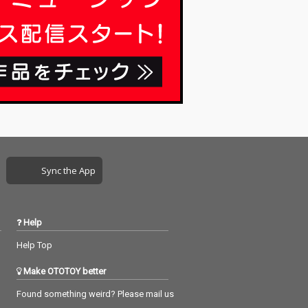
Sync the App
Help
Help Top
Make OTOTOY better
Found something weird? Please mail us