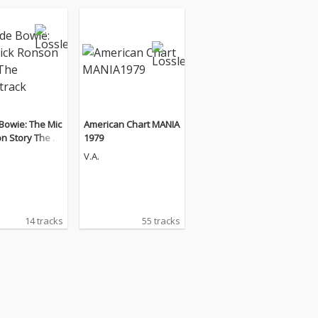
Bowie: The Mic
American Chart MANIA
n Story The S
1979
ack
V.A.
14 tracks
55 tracks