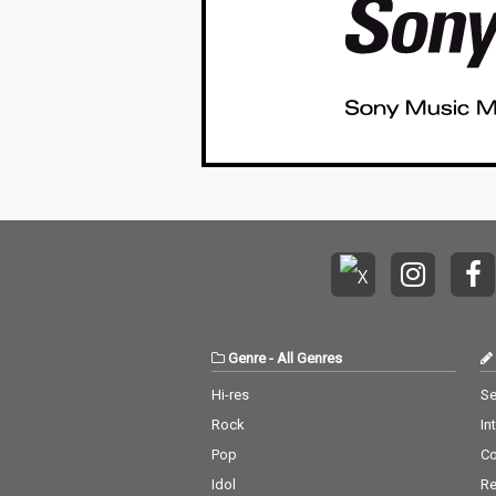
Genre
-
All Genres
Hi-res
Se
Rock
In
Pop
C
Idol
Re