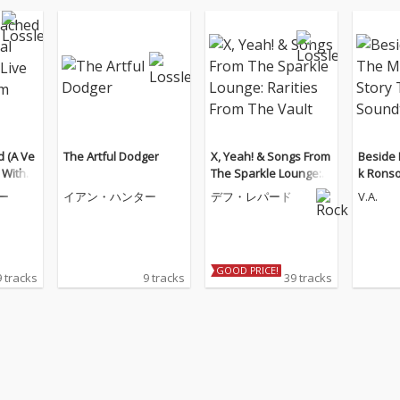
d (A Ve
The Artful Dodger
X, Yeah! & Songs From
Beside 
 With)
The Sparkle Lounge: R
k Ronso
trum Sc
arities From The Vault
oundtr
ー
イアン・ハンター
デフ・レパード
V.A.
2)
GOOD PRICE!
 tracks
9 tracks
39 tracks