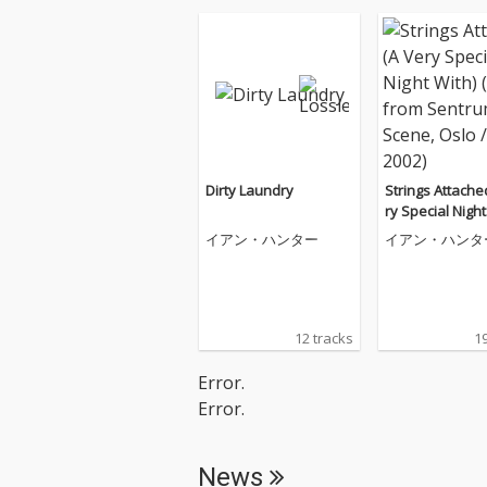
Dirty Laundry
Strings Attache
ry Special Night
(Live from Sen
イアン・ハンター
イアン・ハンタ
ene, Oslo / 200
12 tracks
19
Error.
Error.
News