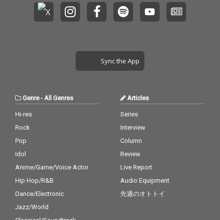
Sync the App
Genre
-
All Genres
Articles
Hi-res
Series
Rock
Interview
Pop
Column
Idol
Review
Anime/Game/Voice Actor
Live Report
Hip Hop/R&B
Audio Equipment
Dance/Electronic
先週のオトトイ
Jazz/World