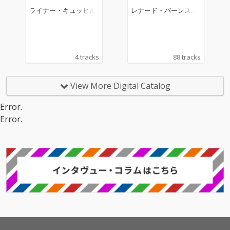
ヴァイオリンとギター
ヴァイオリンとギター
ライナー・キュッヒル
レナード・バーンスタ
が織りなす響きの妙
が織りなす響きの妙
イン
を、卓越した音楽性と
を、卓越した音楽性と
洗練されたアンサンブ
洗練されたアンサンブ
ルで聴かせます。 この
ルで聴かせます。 この
録音で福田進一が演奏
録音で福田進一が演奏
4 tracks
88 tracks
しているギターは、Ga
しているギターは、Ga
etano Guadanini II（1
etano Guadanini II（1
892 Italy)を使用してい
892 Italy)を使用してい
View More Digital Catalog
ます。
ます。
Error.
Error.