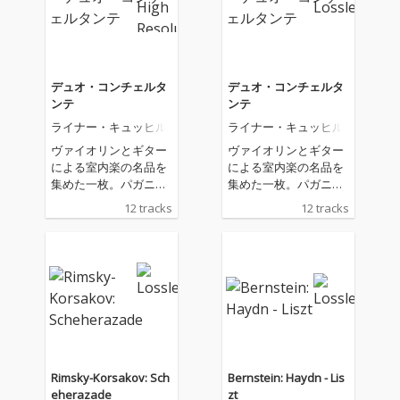
はじめ、ウィーン情緒
はじめ、ウィーン情緒
あふれるクライスラー
あふれるクライスラー
の小品やサン＝サーン
の小品やサン＝サーン
スの技巧的なカプリー
スの技巧的なカプリー
ス、ドヴォルザークの
ス、ドヴォルザークの
デュオ・コンチェルタ
デュオ・コンチェルタ
《ロマンティックな小
《ロマンティックな小
ンテ
ンテ
品》、そしてプフィッ
品》、そしてプフィッ
ライナー・キュッヒル
ライナー・キュッヒル
ツナーの大作《ヴァイ
ツナーの大作《ヴァイ
オリン・ソナタ》ま
オリン・ソナタ》ま
ヴァイオリンとギター
ヴァイオリンとギター
で、多彩な選曲で聴か
で、多彩な選曲で聴か
による室内楽の名品を
による室内楽の名品を
せます。華麗さと抒情
せます。華麗さと抒情
集めた一枚。パガニー
集めた一枚。パガニー
を併せ持つ演奏は、名
を併せ持つ演奏は、名
ニとジュリアーニは、
ニとジュリアーニは、
12 tracks
12 tracks
手ならではの風格を感
手ならではの風格を感
ともに19世紀初頭に活
ともに19世紀初頭に活
じさせます。
じさせます。
躍した名演奏家であ
躍した名演奏家であ
り、華麗な技巧と歌心
り、華麗な技巧と歌心
を融合させた珠玉の作
を融合させた珠玉の作
品を残しました。本ア
品を残しました。本ア
ルバムでは、ウィー
ルバムでは、ウィー
ン・フィルの名コンサ
ン・フィルの名コンサ
ートマスター、ライナ
ートマスター、ライナ
ー・キュッヒルと、日
ー・キュッヒルと、日
本を代表するギタリス
本を代表するギタリス
Rimsky-Korsakov: Sch
Bernstein: Haydn - Lis
ト、福田進一が共演。
ト、福田進一が共演。
eherazade
zt