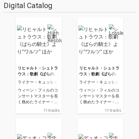
Digital Catalog
リヒャルト・シュトラ
リヒャルト・シュトラ
ウス：歌劇《ばらの騎
ウス：歌劇《ばらの騎
士》より"ワルツ" ほか
士》より"ワルツ" ほか
ライナー・キュッヒル
ライナー・キュッヒル
ウィーン・フィルのコ
ウィーン・フィルのコ
ンサートマスターを長
ンサートマスターを長
く務めたライナー・キ
く務めたライナー・キ
ュッヒルが、信頼する
ュッヒルが、信頼する
11 tracks
11 tracks
ピアニスト加藤洋之と
ピアニスト加藤洋之と
共に紡ぎ出す珠玉のア
共に紡ぎ出す珠玉のア
ルバム。リヒャルト・
ルバム。リヒャルト・
シュトラウス《ばらの
シュトラウス《ばらの
騎士》の〈ワルツ〉を
騎士》の〈ワルツ〉を