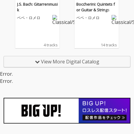
J.S. Bach: Gitarrenmusi
Boccherini: Quintets f
k
or Guitar & Strings
ペペ・ロメロ
ペペ・ロメロ
4 tracks
14 tracks
View More Digital Catalog
Error.
Error.