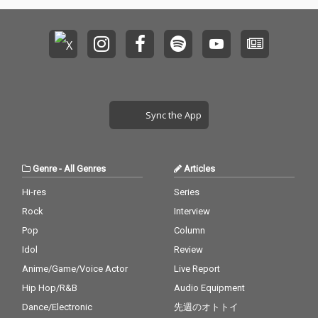
Sync the App
Genre
-
All Genres
Articles
Hi-res
Series
Rock
Interview
Pop
Column
Idol
Review
Anime/Game/Voice Actor
Live Report
Hip Hop/R&B
Audio Equipment
Dance/Electronic
先週のオトトイ