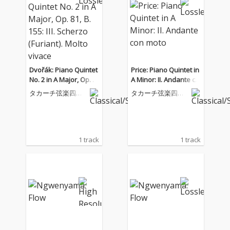
Dvořák: Piano Quintet
Price: Piano Quintet in
No. 2 in A Major, Op. 8
A Minor: II. Andante co
1, B. 155: III. Scherzo (F
n moto
タカーチ弦楽四重
タカーチ弦楽四重
uriant). Molto vivace
奏団
奏団
1 track
1 track