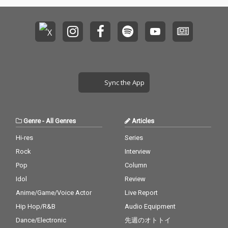
Sync the App
Genre
-
All Genres
Articles
Hi-res
Series
Rock
Interview
Pop
Column
Idol
Review
Anime/Game/Voice Actor
Live Report
Hip Hop/R&B
Audio Equipment
Dance/Electronic
先週のオトトイ