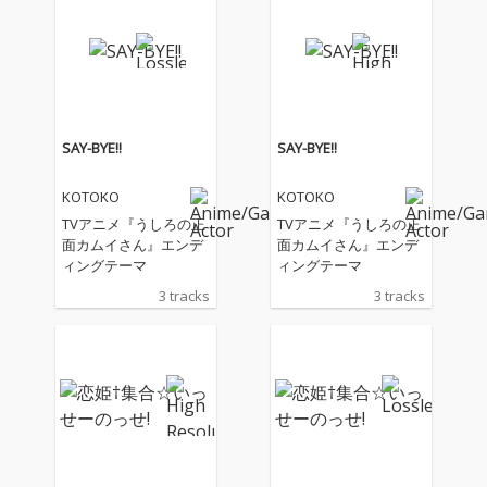
を集結しスマッシュヒ
を集結しスマッシュヒ
ットを記録した『KOT
ットを記録した『KOT
OKO's GAME SONG C
OKO's GAME SONG C
OMPLETE BOX “The Bi
OMPLETE BOX “The Bi
ble”』。あの衝撃から6
ble”』。あの衝撃から6
年――。ゲームソング
年――。ゲームソング
ファンを熱狂させ続け
ファンを熱狂させ続け
SAY-BYE!!
SAY-BYE!!
るKOTOKOの「今」を
るKOTOKOの「今」を
詰め込んだ待望の続
詰め込んだ待望の続
KOTOKO
KOTOKO
編、『KOTOKO's GAM
編、『KOTOKO's GAM
E SONG COMPLETE AL
E SONG COMPLETE AL
TVアニメ『うしろの正
TVアニメ『うしろの正
BUM “The Bible 2”』が
BUM “The Bible 2”』が
面カムイさん』エンデ
面カムイさん』エンデ
発売。その"SELECT EDI
発売。その"SELECT EDI
ィングテーマ
ィングテーマ
TION"をデジタル配
TION"をデジタル配
3 tracks
3 tracks
信。
信。