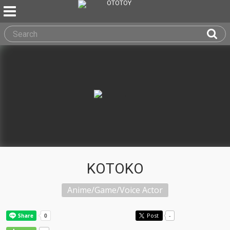
KOTOKO
Anime/Game/Voice Actor
Post
-