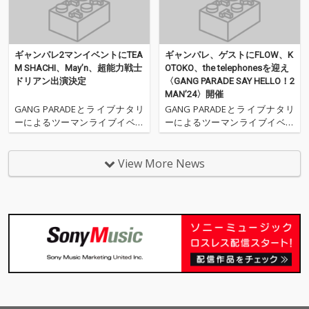
ギャンパレ2マンイベントにTEA
ギャンパレ、ゲストにFLOW、K
M SHACHI、May’n、超能力戦士
OTOKO、the telephonesを迎え
ドリアン出演決定
〈GANG PARADE SAY HELLO！2
MAN’24〉開催
GANG PARADEとライブナタリ
GANG PARADEとライブナタリ
ーによるツーマンライブイベン
ーによるツーマンライブイベン
ト〈GANG PARADE SAY HELL
ト〈GANG PARADE SAY HELL
O！2MAN’24〉の追加出演者が
O！2MAN’24〉が開催される。
決定した。 今回発表されたアー
昨年は京都、大阪、埼玉、東京
View More News
ティストは、東京・GARDEN新
の4都市を巡るツアーとして行
木場FACTORYにTEAM SHACHI、
われ、対バンをキッカケに楽曲
愛知・
提供が実現するなど、ライヴ