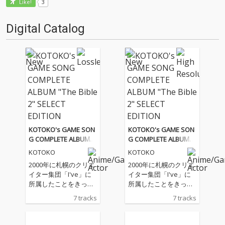
3
Like!
Digital Catalog
KOTOKO's GAME SON
KOTOKO's GAME SON
G COMPLETE ALBUM
G COMPLETE ALBUM
"The Bible 2" SELECT E
"The Bible 2" SELECT E
KOTOKO
KOTOKO
DITION
DITION
2000年に札幌のクリエ
2000年に札幌のクリエ
イター集団「I've」に
イター集団「I've」に
所属したことをきっか
所属したことをきっか
けに多数のゲーム・ア
けに多数のゲーム・ア
7 tracks
7 tracks
ニメ楽曲を担当してい
ニメ楽曲を担当してい
る「KOTOKO」。2020
る「KOTOKO」。2020
年、自身の活動の軌跡
年、自身の活動の軌跡