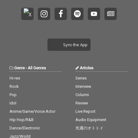
Sync the App
Genre
-
All Genres
Articles
Hi-res
Series
Rock
Interview
Pop
Column
Idol
Review
Anime/Game/Voice Actor
Live Report
Hip Hop/R&B
Audio Equipment
Dance/Electronic
先週のオトトイ
Jazz/World