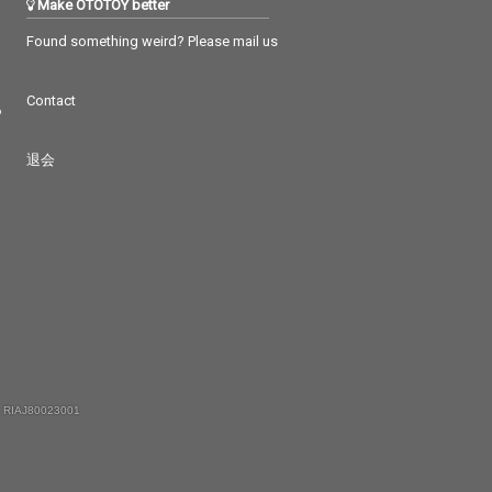
Make OTOTOY better
Found something weird? Please mail us
Contact
つ
退会
 RIAJ80023001