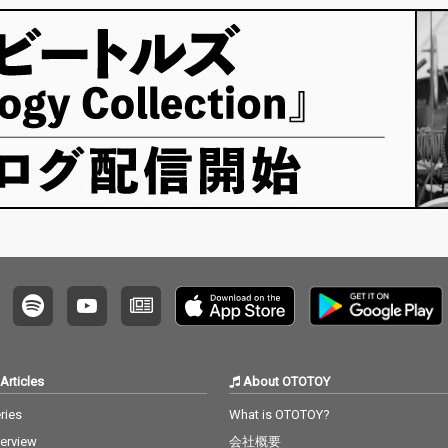
Articles
About OTOTOY
ries
What is OTOTOY?
terview
会社概要