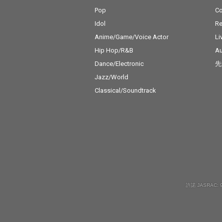
Pop
C
Idol
Re
Anime/Game/Voice Actor
Li
Hip Hop/R&B
Au
Dance/Electronic
先
Jazz/World
Classical/Soundtrack
許諾 JASRAC: 9