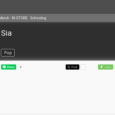
Merch
IN-STORE
Schooling
Sia
Pop
Post
-
Like!