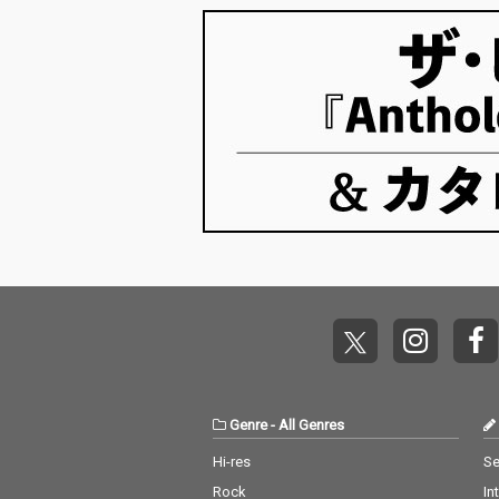
Genre
-
All Genres
Hi-res
Se
Rock
In