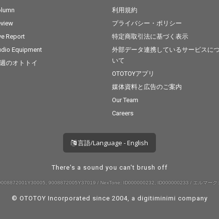
olumn
利用規約
view
プライバシー・ポリシー
ve Report
特定商取引法に基づく表示
dio Equipment
外部データ連携しているサービスに
いて
週のオトトイ
OTOTOYアプリ
媒体資料と広告のご案内
Our Team
Careers
言語/Language - English
There's a sound you can't brush off
008872001Y30005, 9008872005Y37019 / NexTone: ID000000232, ID000000233 / エルマーク:
© OTOTOY Incorporated since 2004, a
digitiminimi
company