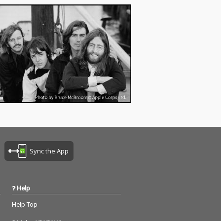
Sync the App
Help
Help Top