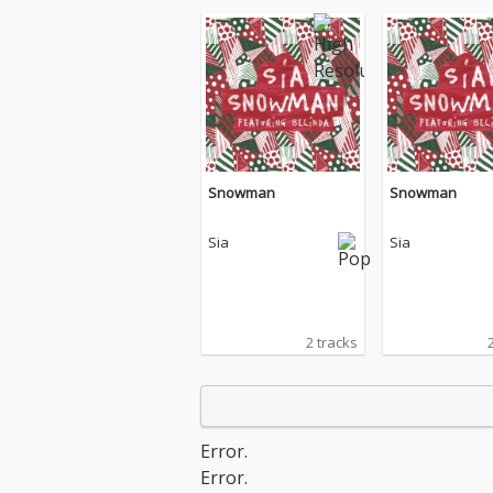
Snowman
Snowman
Sia
Sia
2 tracks
Error.
Error.