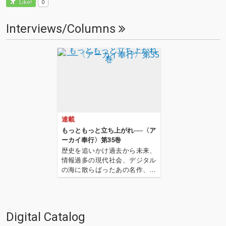
0
Like!
Interviews/Columns
連載
もっともっと立ち上がれ──〈ア
ーカイ奉行〉第35巻
歴史を追いかけ過去から未来、
情報過多の現代社会、デジタル
の海に散らばったあの名作、こ
の名作たちをひとつにまとめる
仕事人…!〈アーカイ奉行〉が今
日もデジタルの乱世を治め
る…!'''〈アーカイ奉行〉と
Digital Catalog
は…'''1.過去作の最新リマスター