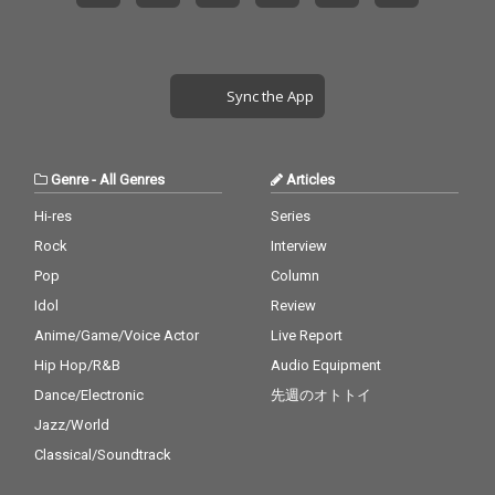
Sync the App
Genre
-
All Genres
Articles
Hi-res
Series
Rock
Interview
Pop
Column
Idol
Review
Anime/Game/Voice Actor
Live Report
Hip Hop/R&B
Audio Equipment
Dance/Electronic
先週のオトトイ
Jazz/World
Classical/Soundtrack