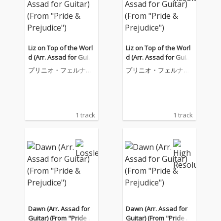
Liz on Top of the Worl
Liz on Top of the Worl
d (Arr. Assad for Guita
d (Arr. Assad for Guita
r) (From "Pride & Preju
r) (From "Pride & Preju
プリニオ・フェルナン
プリニオ・フェルナン
dice")
dice")
デス
デス
1 track
1 track
Dawn (Arr. Assad for
Dawn (Arr. Assad for
Guitar) (From "Pride &
Guitar) (From "Pride &