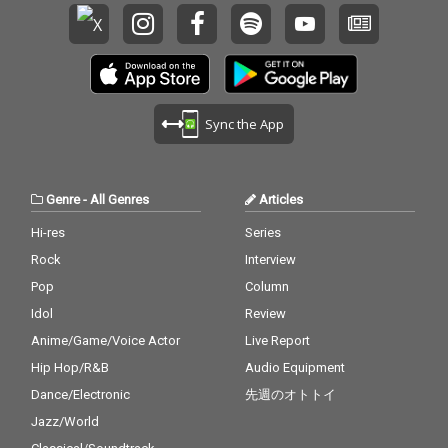
Sync the App
Genre
-
All Genres
Articles
Hi-res
Series
Rock
Interview
Pop
Column
Idol
Review
Anime/Game/Voice Actor
Live Report
Hip Hop/R&B
Audio Equipment
Dance/Electronic
先週のオトトイ
Jazz/World