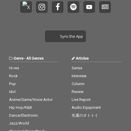
Sync the App
Genre
-
All Genres
Articles
Hi-res
Series
Rock
Interview
Pop
Column
Idol
Review
Anime/Game/Voice Actor
Live Report
Hip Hop/R&B
Audio Equipment
Dance/Electronic
先週のオトトイ
Jazz/World