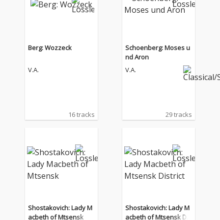
Berg: Wozzeck
Schoenberg: Moses u
nd Aron
V.A.
V.A.
16 tracks
29 tracks
Shostakovich: Lady M
Shostakovich: Lady M
acbeth of Mtsensk
acbeth of Mtsensk Dis