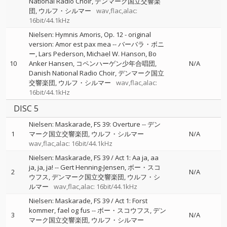
National Radio Choir
デンマーク国立交響楽
団
ウルフ・シルマー
wav,flac,alac:
16bit/44.1kHz
Nielsen: Hymnis Amoris, Op. 12 - original
version: Amor est pax mea
--
バーバラ・ボニ
ー
Lars Pederson
Michael W. Hanson
Bo
10
Anker Hansen
コペンハーゲン少年合唱団
N/A
Danish National Radio Choir
デンマーク国立
交響楽団
ウルフ・シルマー
wav,flac,alac:
16bit/44.1kHz
DISC 5
Nielsen: Maskarade, FS 39: Overture
--
デン
1
マーク国立交響楽団
ウルフ・シルマー
N/A
wav,flac,alac: 16bit/44.1kHz
Nielsen: Maskarade, FS 39 / Act 1: Aa ja, aa
ja, ja, ja!
--
Gert Henning-Jensen
ボー・スコ
2
N/A
ウフス
デンマーク国立交響楽団
ウルフ・シ
ルマー
wav,flac,alac: 16bit/44.1kHz
Nielsen: Maskarade, FS 39 / Act 1: Forst
kommer, fael og fus
--
ボー・スコウフス
デン
3
N/A
マーク国立交響楽団
ウルフ・シルマー