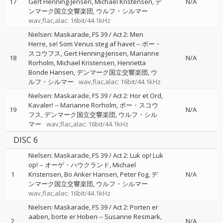
17
Gert Henning-Jensen
Michael Kristensen
デ
N/A
ンマーク国立交響楽団
ウルフ・シルマー
wav,flac,alac: 16bit/44.1kHz
Nielsen: Maskarade, FS 39 / Act 2: Men
Herre, se! Som Venus steg af havet
--
ボー・
スコウフス
Gert Henning-Jensen
Marianne
18
N/A
Rorholm
Michael Kristensen
Henrietta
Bonde Hansen
デンマーク国立交響楽団
ウ
ルフ・シルマー
wav,flac,alac: 16bit/44.1kHz
Nielsen: Maskarade, FS 39 / Act 2: Hor et Ord,
Kavaler!
--
Marianne Rorholm
ボー・スコウ
19
N/A
フス
デンマーク国立交響楽団
ウルフ・シル
マー
wav,flac,alac: 16bit/44.1kHz
DISC 6
Nielsen: Maskarade, FS 39 / Act 2: Luk op! Luk
op!
--
オーゲ・ハウクランド
Michael
1
Kristensen
Bo Anker Hansen
Peter Fog
デ
N/A
ンマーク国立交響楽団
ウルフ・シルマー
wav,flac,alac: 16bit/44.1kHz
Nielsen: Maskarade, FS 39 / Act 2: Porten er
aaben, borte er Hoben
--
Susanne Resmark
2
N/A