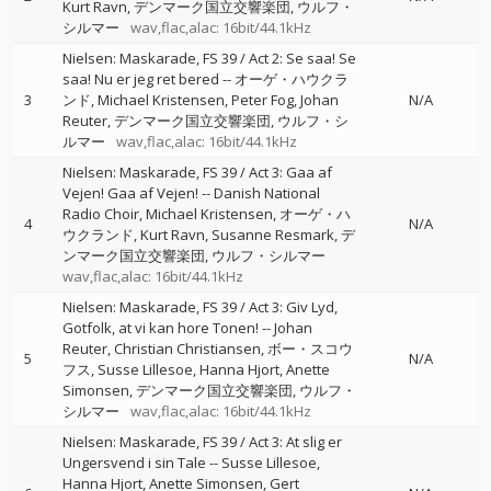
Kurt Ravn
デンマーク国立交響楽団
ウルフ・
シルマー
wav,flac,alac: 16bit/44.1kHz
Nielsen: Maskarade, FS 39 / Act 2: Se saa! Se
saa! Nu er jeg ret bered
--
オーゲ・ハウクラ
3
ンド
Michael Kristensen
Peter Fog
Johan
N/A
Reuter
デンマーク国立交響楽団
ウルフ・シ
ルマー
wav,flac,alac: 16bit/44.1kHz
Nielsen: Maskarade, FS 39 / Act 3: Gaa af
Vejen! Gaa af Vejen!
--
Danish National
Radio Choir
Michael Kristensen
オーゲ・ハ
4
N/A
ウクランド
Kurt Ravn
Susanne Resmark
デ
ンマーク国立交響楽団
ウルフ・シルマー
wav,flac,alac: 16bit/44.1kHz
Nielsen: Maskarade, FS 39 / Act 3: Giv Lyd,
Gotfolk, at vi kan hore Tonen!
--
Johan
Reuter
Christian Christiansen
ボー・スコウ
5
N/A
フス
Susse Lillesoe
Hanna Hjort
Anette
Simonsen
デンマーク国立交響楽団
ウルフ・
シルマー
wav,flac,alac: 16bit/44.1kHz
Nielsen: Maskarade, FS 39 / Act 3: At slig er
Ungersvend i sin Tale
--
Susse Lillesoe
Hanna Hjort
Anette Simonsen
Gert