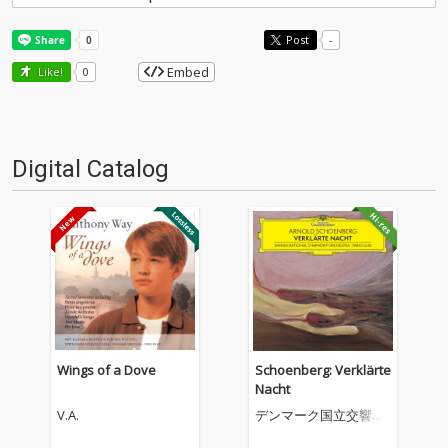
Post
-
Embed
Like!
0
Digital Catalog
Wings of a Dove
Schoenberg: Verklärte
Nacht
V.A.
デンマーク国立交響楽
団