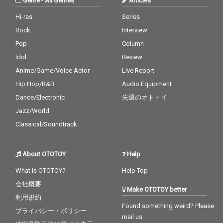
Genre
-
All Genres
Articles
Hi-res
Series
Rock
Interview
Pop
Column
Idol
Review
Anime/Game/Voice Actor
Live Report
Hip Hop/R&B
Audio Equipment
Dance/Electronic
先週のオトトイ
Jazz/World
Classical/Soundtrack
About OTOTOY
Help
What is OTOTOY?
Help Top
会社概要
Make OTOTOY better
利用規約
Found something weird? Please
プライバシー・ポリシー
mail us