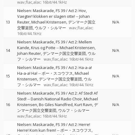
wav,flac,alac: 16bit/44.1kHz
Nielsen: Maskarade, FS 39 / Act 2: Hov,
Vaegter! klokken er slagen otte!
--
Johan
13
Reuter
Michael Kristensen
デンマーク国立
N/A
交響楽団
ウルフ・シルマー
wav,flac,alac:
16bit/44.1kHz
Nielsen: Maskarade, FS 39 / Act 2: Mellem
Kande, Krus og Potte
--
Michael Kristensen
14
N/A
Johan Reuter
デンマーク国立交響楽団
ウル
フ・シルマー
wav,flac,alac: 16bit/44.1kHz
Nielsen: Maskarade, FS 39 / Act 2: Ha-a-a!
Ha-a-a! Ha!
--
ボー・スコウフス
Michael
15
N/A
Kristensen
デンマーク国立交響楽団
ウル
フ・シルマー
wav,flac,alac: 16bit/44.1kHz
Nielsen: Maskarade, FS 39 / Act 2: Af Sted! Af
Sted!
--
Danish National Radio Choir
Michael
16
Kristensen
Bo Giles Nandfred
Kurt Ravn
デ
N/A
ンマーク国立交響楽団
ウルフ・シルマー
wav,flac,alac: 16bit/44.1kHz
Nielsen: Maskarade, FS 39 / Act 2: Herre!
Herre! Kom kun frem!
--
ボー・スコウフス