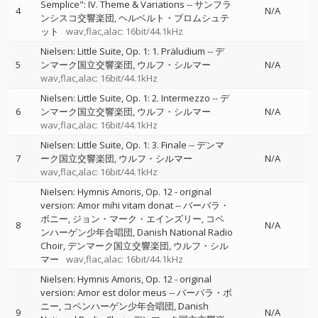
Semplice": IV. Theme & Variations
--
サンフラ
4
N/A
ンシスコ交響楽団
ヘルベルト・ブロムシュテ
ット
wav,flac,alac: 16bit/44.1kHz
Nielsen: Little Suite, Op. 1: 1. Präludium
--
デ
5
ンマーク国立交響楽団
ウルフ・シルマー
N/A
wav,flac,alac: 16bit/44.1kHz
Nielsen: Little Suite, Op. 1: 2. Intermezzo
--
デ
6
ンマーク国立交響楽団
ウルフ・シルマー
N/A
wav,flac,alac: 16bit/44.1kHz
Nielsen: Little Suite, Op. 1: 3. Finale
--
デンマ
7
ーク国立交響楽団
ウルフ・シルマー
N/A
wav,flac,alac: 16bit/44.1kHz
Nielsen: Hymnis Amoris, Op. 12 - original
version: Amor mihi vitam donat
--
バーバラ・
ボニー
ジョン・マーク・エインズリー
コペ
8
N/A
ンハーゲン少年合唱団
Danish National Radio
Choir
デンマーク国立交響楽団
ウルフ・シル
マー
wav,flac,alac: 16bit/44.1kHz
Nielsen: Hymnis Amoris, Op. 12 - original
version: Amor est dolor meus
--
バーバラ・ボ
ニー
コペンハーゲン少年合唱団
Danish
9
N/A