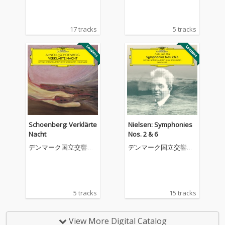
17 tracks
5 tracks
Schoenberg: Verklärte
Nielsen: Symphonies
Nacht
Nos. 2 & 6
デンマーク国立交響楽
デンマーク国立交響楽
団
団
5 tracks
15 tracks
View More Digital Catalog