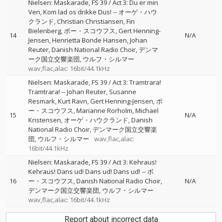
Nielsen: Maskarade, FS 39 / Act 3: Du er min
Ven, Kom lad os drikke Dus!
--
オーゲ・ハウ
クランド
Christian Christiansen
Fin
Bielenberg
ボー・スコウフス
Gert Henning-
14
N/A
Jensen
Henrietta Bonde Hansen
Johan
Reuter
Danish National Radio Choir
デンマ
ーク国立交響楽団
ウルフ・シルマー
wav,flac,alac: 16bit/44.1kHz
Nielsen: Maskarade, FS 39 / Act 3: Tramtrara!
Tramtrara!
--
Johan Reuter
Susanne
Resmark
Kurt Ravn
Gert Henning-Jensen
ボ
ー・スコウフス
Marianne Rorholm
Michael
15
N/A
Kristensen
オーゲ・ハウクランド
Danish
National Radio Choir
デンマーク国立交響楽
団
ウルフ・シルマー
wav,flac,alac:
16bit/44.1kHz
Nielsen: Maskarade, FS 39 / Act 3: Kehraus!
Kehraus! Dans ud! Dans ud! Dans ud!
--
ボ
16
ー・スコウフス
Danish National Radio Choir
N/A
デンマーク国立交響楽団
ウルフ・シルマー
wav,flac,alac: 16bit/44.1kHz
Report about incorrect data