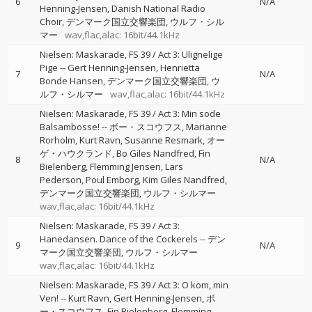
6
N/A
Henning-Jensen
Danish National Radio
Choir
デンマーク国立交響楽団
ウルフ・シル
マー
wav,flac,alac: 16bit/44.1kHz
Nielsen: Maskarade, FS 39 / Act 3: Ulignelige
Pige
--
Gert Henning-Jensen
Henrietta
7
N/A
Bonde Hansen
デンマーク国立交響楽団
ウ
ルフ・シルマー
wav,flac,alac: 16bit/44.1kHz
Nielsen: Maskarade, FS 39 / Act 3: Min sode
Balsambosse!
--
ボー・スコウフス
Marianne
Rorholm
Kurt Ravn
Susanne Resmark
オー
ゲ・ハウクランド
Bo Giles Nandfred
Fin
8
N/A
Bielenberg
Flemming Jensen
Lars
Pederson
Poul Emborg
Kim Giles Nandfred
デンマーク国立交響楽団
ウルフ・シルマー
wav,flac,alac: 16bit/44.1kHz
Nielsen: Maskarade, FS 39 / Act 3:
Hanedansen. Dance of the Cockerels
--
デン
9
N/A
マーク国立交響楽団
ウルフ・シルマー
wav,flac,alac: 16bit/44.1kHz
Nielsen: Maskarade, FS 39 / Act 3: O kom, min
Ven!
--
Kurt Ravn
Gert Henning-Jensen
ボ
ー・スコウフス
Fin Bielenberg
Flemming