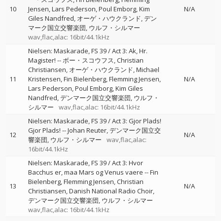
10
Jensen
Lars Pederson
Poul Emborg
Kim
N/A
Giles Nandfred
オーゲ・ハウクランド
デン
マーク国立交響楽団
ウルフ・シルマー
wav,flac,alac: 16bit/44.1kHz
Nielsen: Maskarade, FS 39 / Act 3: Ak, Hr.
Magister!
--
ボー・スコウフス
Christian
Christiansen
オーゲ・ハウクランド
Michael
11
Kristensen
Fin Bielenberg
Flemming Jensen
N/A
Lars Pederson
Poul Emborg
Kim Giles
Nandfred
デンマーク国立交響楽団
ウルフ・
シルマー
wav,flac,alac: 16bit/44.1kHz
Nielsen: Maskarade, FS 39 / Act 3: Gjor Plads!
Gjor Plads!
--
Johan Reuter
デンマーク国立交
12
N/A
響楽団
ウルフ・シルマー
wav,flac,alac:
16bit/44.1kHz
Nielsen: Maskarade, FS 39 / Act 3: Hvor
Bacchus er, maa Mars og Venus vaere
--
Fin
Bielenberg
Flemming Jensen
Christian
13
N/A
Christiansen
Danish National Radio Choir
デンマーク国立交響楽団
ウルフ・シルマー
wav,flac,alac: 16bit/44.1kHz