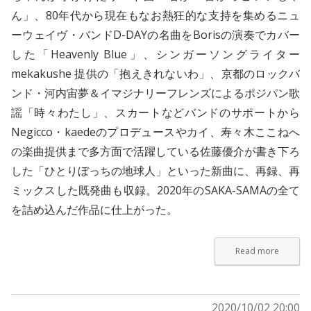
ん」、80年代から現在もなお熱狂的な支持を集めるニュ
ーウェイヴ・バンドD-DAYの名曲をBorisの演奏でカバー
した「Heavenly Blue」、シンガーソングライター
mekakushe 提供の「抱えきれないわ」、京都のロックバ
ンド・河内宙夢＆イマジナリーフレンズによるポジパン歌
謡「時々わたし」、スカートなどバンドのサポートから
Negicco・kaedeのプロデュースやカイ、寿々木ここねへ
の楽曲提供まで多方面で活躍している佐藤優介が書き下ろ
した「ひとりぼっちの地球人」といった新曲に、再録、再
ミックスした既発曲も収録。2020年のSAKA-SAMAの全て
を詰め込んだ作品に仕上がった。
Read more
2020/10/02 20:00