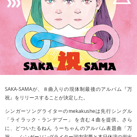
SAKA-SAMA
が、８曲入りの現体制最後のアルバム『万
祝』をリリースすることが決定した。
シンガーソングライターの
mekakushe
は先行シングル
「ライラック・ランデブー」 を含む４曲を提供。さら
に、
どついたるねん
うーちゃんのアルバム表題曲「万
祝」、シンガーソングライター
河内宙夢
と
本日休演
の岩出