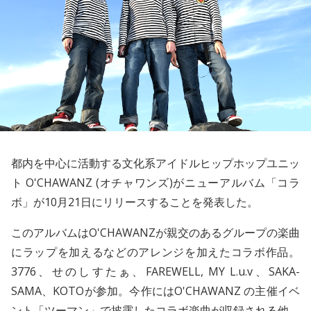
都内を中心に活動する文化系アイドルヒップホップユニッ
ト
O'CHAWANZ
(オチャワンズ)がニューアルバム「コラ
ボ」が10月21日にリリースすることを発表した。
このアルバムはO'CHAWANZが親交のあるグループの楽曲
にラップを加えるなどのアレンジを加えたコラボ作品。
3776
、
せのしすたぁ
、
FAREWELL, MY L.u.v
、
SAKA-
SAMA
、
KOTO
が参加。今作にはO'CHAWANZ の主催イベ
ント「ツーマン」で披露したコラボ楽曲が収録される他、