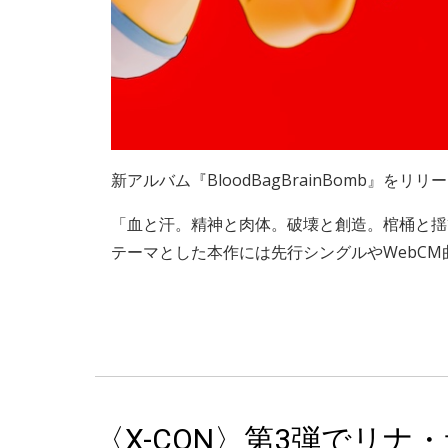
新アルバム『BloodBagBrainBomb』をリリ
「血と汗。精神と肉体。破壊と創造。棺桶と揺
テーマとした本作には先行シングルやWebCM
〈X-CON〉第3弾でリ