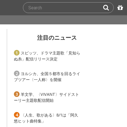
注目のニュース
1
スピッツ、ドラマ主題歌「見知ら
ぬ糸」配信リリース決定
2
ヨルシカ、全国５都市を回るライ
ブツアー〈一人称〉を開催
3
羊文学、〈VIVANT〉サイドスト
ーリー主題歌配信開始
4
〈人生、歌がある〉8/1は「阿久
悠ヒット曲特集」