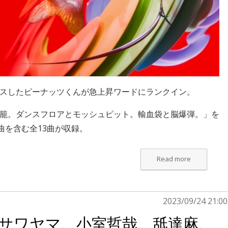
ースした
ピーナッツくん
が急上昇ワードにランクイン。
籠。ダンスフロアとモッシュピット。輸血袋と脳爆弾。」を
曲を含む全13曲が収録。
Read more
2023/09/24 21:00
ナ・サワヤマ、小室哲哉、舐達麻、