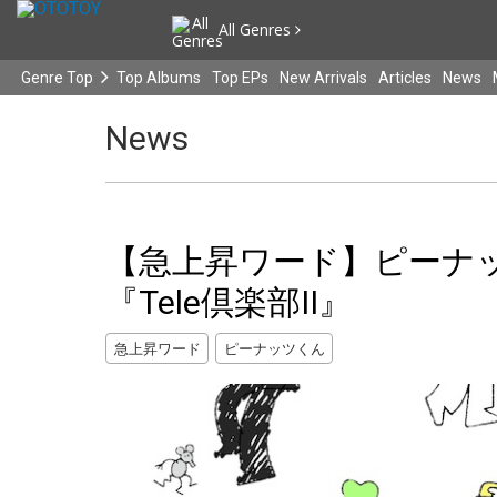
All Genres
Genre Top
Top Albums
Top EPs
New Arrivals
Articles
News
News
【急上昇ワード】ピーナ
『Tele倶楽部II』
急上昇ワード
ピーナッツくん