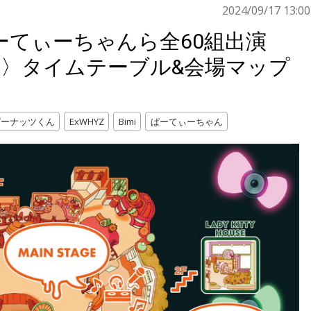
2024/09/17 13:00
ーてぃーちゃんら全60組出演
 2024〉タイムテーブル&会場マップ
ピーナッツくん
ExWHYZ
Bimi
ぱーてぃーちゃん