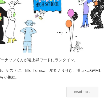
ピーナッツくん
が急上昇ワードにランクイン。
トに、Elle Teresa、魔界ノりりむ、漢 a.k.a.GAMI、
田りらが集結。
Read more