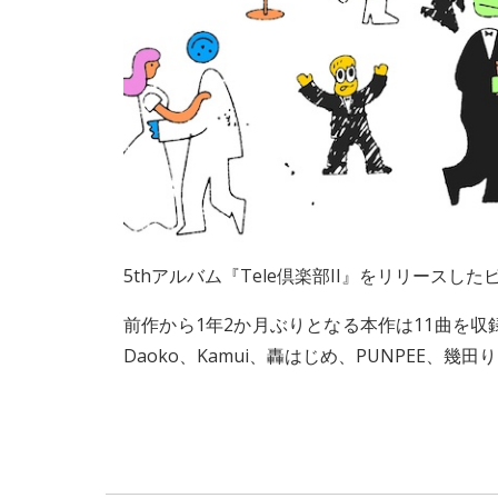
5thアルバム『Tele倶楽部II』をリリースした
前作から1年2か月ぶりとなる本作は11曲を収録。ゲス
Daoko、Kamui、轟はじめ、PUNPEE、幾