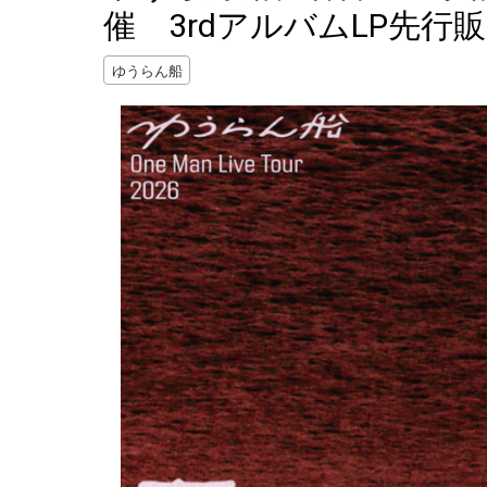
催 3rdアルバムLP先行
ゆうらん船