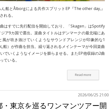
らん船
と
Ålborg
による共作スプリットEP『The other day,』
スされる。
」の2曲はすでに先行配信を開始しており、「Skagen」はSpotify
y」にもアジア9カ国で選出。楽曲タイトルはデンマークの最北端にあ
と風が吹き抜けていくようなサウンドアレンジが印象的な1
（ゆうらん船）が作曲を担当。繰り返されるメインテーマが今回楽曲
いでいくようなイメージを膨らませる。またEP他収録の2曲
っている。
Read more
2026/06/25 21:00
都・東京を巡るワンマンツアー開