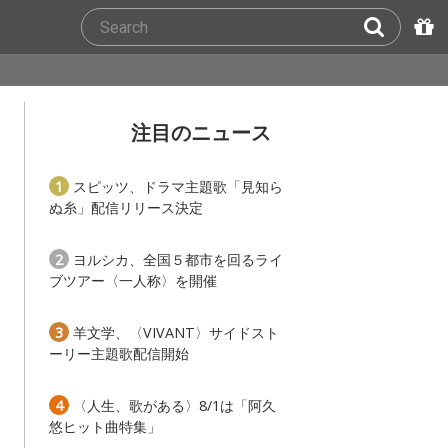
注目のニュース
1
スピッツ、ドラマ主題歌「見知ら
ぬ糸」配信リリース決定
2
ヨルシカ、全国５都市を回るライ
ブツアー〈一人称〉を開催
3
羊文学、〈VIVANT〉サイドスト
ーリー主題歌配信開始
4
〈人生、歌がある〉8/1は「阿久
悠ヒット曲特集」