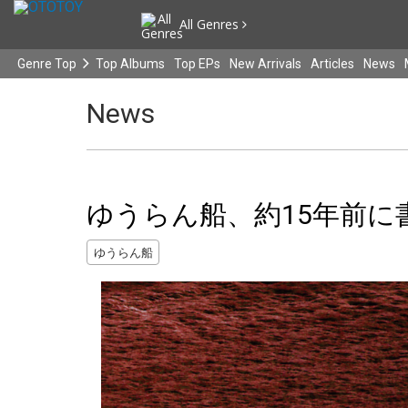
All Genres
Genre Top
Top Albums
Top EPs
New Arrivals
Articles
News
News
ゆうらん船、約15年前
ゆうらん船