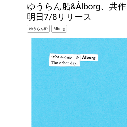
ゆうらん船&Ålborg、共作スプ
明日7/8リリース
ゆうらん船
Ålborg