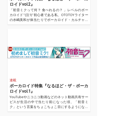
ロイドvol.2』
「初音ミクって何？ 食べれるの？ 」レベルのボー
カロイド''(注1)''初心者である私、OTOTOYライター
の水嶋美和が体当たりでボーカロイド・カルチャー
を学んでいく教養コーナー「なるほど・ザ・ボーカ
ロイド」。第一回ではタキペディア博士に初音ミク
／ボーカロイドの楽しみ方を猿にもゴリラにも分か
るQ&A方式で伝授して頂きました。 ...…
連載
ボーカロイド特集『なるほど・ザ・ボーカ
ロイドvol.1』
YouTubeやニコニコ動画などのネット動画共有サー
ビスが生活の中で当たり前になった頃、「初音ミ
ク」という言葉をちょこちょこ目にするようになっ
た。どこかの無名アイドル歌手が自分の歌っている