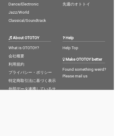
Dance/Electronic
先週のオトトイ
Jazz/World
Classical/Soundtrack
About OTOTOY
Help
What is OTOTOY?
Help Top
会社概要
Make OTOTOY better
利用規約
Found something weird?
プライバシー・ポリシー
Please mail us
特定商取引法に基づく表示
外部データ連携しているサ
Contact
ービスについて
OTOTOYアプリ
退会
媒体資料と広告のご案内
Our Team
Careers