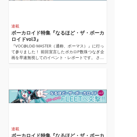
連載
ボーカロイド特集『なるほど・ザ・ボーカ
ロイドvol.3』
『VOC@LOiD MASTER（通称、ボーマス）』に行っ
て参りました！ 前回宣言したボカロP数珠つなぎ企
画を早速無視してのイベント・レポートです。 さて
はて、ボーマスとは何ぞや？ それはボーカロイド文
化だけに焦点をしぼった即売会、つまりコミケで
す。コスプレの方々がたくさんいらっしゃるあの場
所です。ボーカロイドもコミケもよくわかっていな
い私、水嶋美和を優しくエスコートしてくれたの
は、連載第一回でもお世話になったライターの滝沢
時朗さんことタキペディア。開場して速攻置いてけ
ぼりくらいましたけどね。辛くない。大丈…
連載
ボーカロイド特集『なるほど・ザ・ボーカ