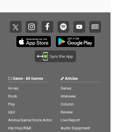
姿を動画に収めて公開しているんだなと感心しなが
らスル―していると、段々頻繁に見かけるようにな
る。「おお、初音ミクは頑張ってるなあ！ 応援して
やるか！ 」と検索して調べてみると、なんと実在し
ないというじゃないか！ 嘘つき！！ ...…
Sync the App
Genre
-
All Genres
Articles
Hi-res
Series
Rock
Interview
Pop
Column
Idol
Review
Anime/Game/Voice Actor
Live Report
Hip Hop/R&B
Audio Equipment