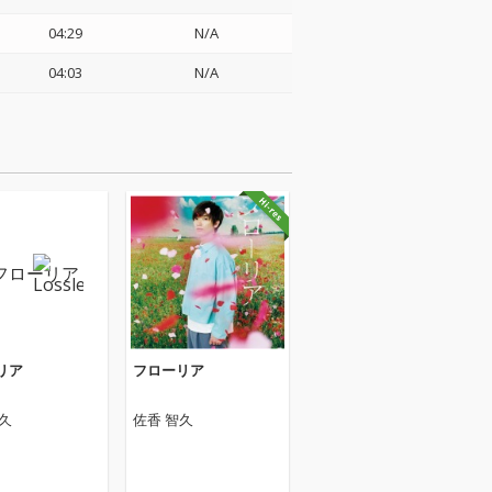
04:29
N/A
04:03
N/A
リア
フローリア
久
佐香 智久