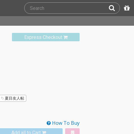
Express Checkout
夏目友人帖
How To Buy
Add all to Cart