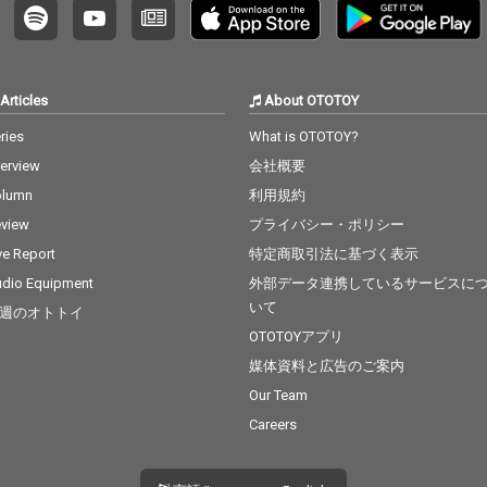
Articles
About OTOTOY
ries
What is OTOTOY?
terview
会社概要
olumn
利用規約
view
プライバシー・ポリシー
ve Report
特定商取引法に基づく表示
dio Equipment
外部データ連携しているサービスに
いて
週のオトトイ
OTOTOYアプリ
媒体資料と広告のご案内
Our Team
Careers