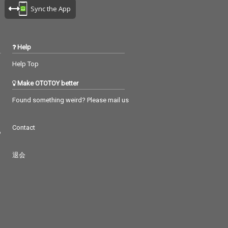
Sync the App
Help
Help Top
Make OTOTOY better
Found something weird? Please mail us
Contact
つ
退会