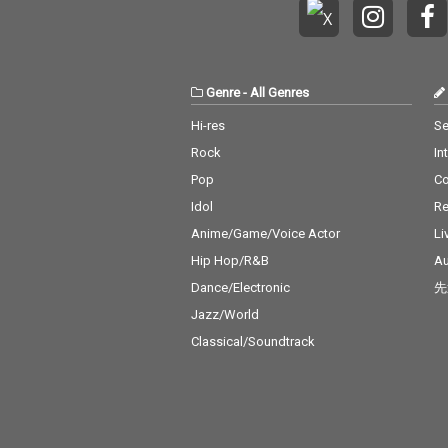
Genre
-
All Genres
Hi-res
Se
Rock
In
Pop
C
Idol
Re
Anime/Game/Voice Actor
Li
Hip Hop/R&B
Au
Dance/Electronic
先
Jazz/World
Classical/Soundtrack