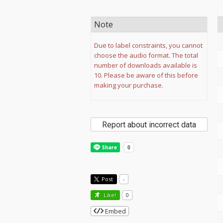
Note
Due to label constraints, you cannot
choose the audio format. The total
number of downloads available is
10. Please be aware of this before
making your purchase.
Report about incorrect data
Post
-
Like!
0
Embed