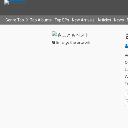
Genre Top
Top Albums
Top EPs
New Arrivals
Articles
News
Enlarge the artwork
A
O
L
C
T