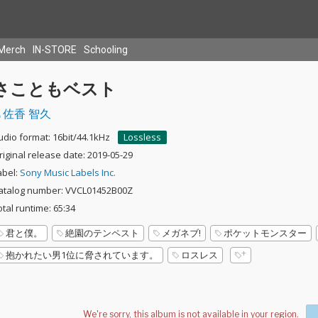
Merch
IN-STORE
Schooling
さこともベスト
佐香 智久
udio format: 16bit/44.1kHz
Lossless
riginal release date: 2019-05-29
abel:
Sony Music Labels Inc.
atalog number: VVCL01452B00Z
otal runtime: 65:34
君と僕。
絶園のテンペスト
メガネブ!
ポケットモンスター
抱かれたい男1位に脅されています。
ロスレス