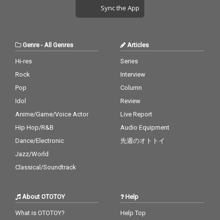
Sync the App
Genre
-
All Genres
Articles
Hi-res
Series
Rock
Interview
Pop
Column
Idol
Review
Anime/Game/Voice Actor
Live Report
Hip Hop/R&B
Audio Equipment
Dance/Electronic
先週のオトトイ
Jazz/World
Classical/Soundtrack
About OTOTOY
Help
What is OTOTOY?
Help Top