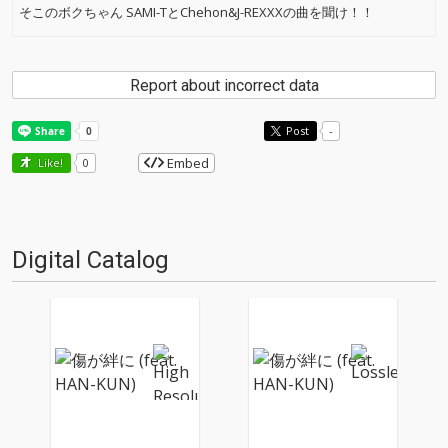
そこのボクちゃん SAMI-TとChehon&J-REXXXの曲を聞け！！
Report about incorrect data
Post
-
Embed
Like!
0
Digital Catalog