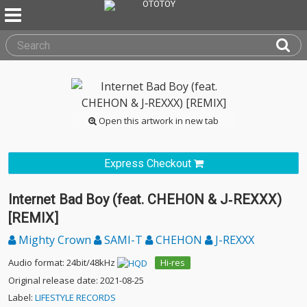
Open this artwork in new tab
Express Checkout
Internet Bad Boy (feat. CHEHON & J‐REXXX)
[REMIX]
Mighty Crown
SAMI-T
CHEHON
J-REXXX
Audio format: 24bit/48kHz
Hi-res
Original release date: 2021-08-25
Label:
LIFESTYLE RECORDS