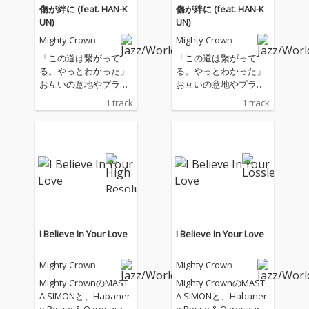
傷が絆に (feat. HAN-K
傷が絆に (feat. HAN-K
UN)
UN)
Mighty Crown
Mighty Crown
「この道は繋がって
「この道は繋がって
る。やっとわかった」
る。やっとわかった」
お互いの意地やプライ
お互いの意地やプライ
ドがぶつかり起きたわ
ドがぶつかり起きたわ
1 track
1 track
だかまり。 これまでの
だかまり。 これまでの
軌跡を辿り見えた景色
軌跡を辿り見えた景色
は。 MIGHTY CROWN
は。 MIGHTY CROWN
とHAN-KUN 初となる
とHAN-KUN 初となる
コラボレーションが遂
コラボレーションが遂
に実現！ SAMI-T from
に実現！ SAMI-T from
MIGHTY CROWN が制
MIGHTY CROWN が制
作したミディアムなト
作したミディアムなト
ラックに HAN-KUNに
ラックに HAN-KUNに
よる唯一無二の歌声が
よる唯一無二の歌声が
I Believe In Your Love
I Believe In Your Love
心地よく、すっと胸に
心地よく、すっと胸に
響く絆を歌った楽曲。
響く絆を歌った楽曲。
Mighty Crown
Mighty Crown
Mighty CrownのMAST
Mighty CrownのMAST
A SIMONと、Habaner
A SIMONと、Habaner
o Posse & Ozrosauru
o Posse & Ozrosauru