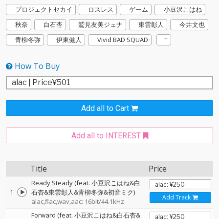
プロジェクトセカイ
ロスレス
ゲーム
小豆沢こはね
秋奈
白石杏
鷲見友美ジェナ
東雲彰人
今井文也
青柳冬弥
伊東健人
Vivid BAD SQUAD
How To Buy
Add all to Cart
Add all to INTEREST
Title
Price
Ready Steady (feat. 小豆沢こはね&白
1
石杏&東雲彰人&青柳冬弥&初音ミク)
Add Track
alac,flac,wav,aac: 16bit/44.1kHz
Forward (feat. 小豆沢こはね&白石杏&