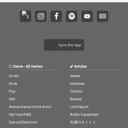
Sync the App
Genre
-
All Genres
Articles
Hi-res
Series
Rock
Interview
Pop
Column
Idol
Review
Anime/Game/Voice Actor
Live Report
Hip Hop/R&B
Audio Equipment
Dance/Electronic
先週のオトトイ