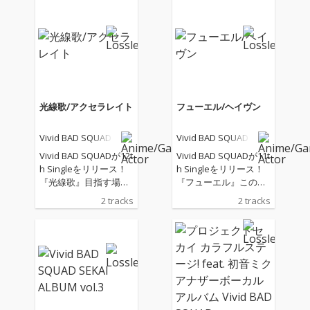
光線歌/アクセラレイト
フューエル/ヘイヴン
Vivid BAD SQUAD
Vivid BAD SQUAD
Vivid BAD SQUADが12t
Vivid BAD SQUADが11t
h Singleをリリース！
h Singleをリリース！
『光線歌』目指す場所
『フューエル』この先
は見えた。あとは駆け
に、さらなる"熱さ"の
2 tracks
2 tracks
上がるだけだ――私達
予感があるから――オ
の歌で！Vivid BAD SQ
レは進む！世界を見据
UADが『世界』へ放つ
え、再び歩み始めたViv
ナンバー、お聴きくだ
id BAD SQUADの1曲、
さい。『アクセラレイ
お聴きください！『ヘ
ト』“本気”でぶつかり
イヴン』音で繋がっ
あうステージ――その
て、あらゆる境界が溶
果てにある景色は、誰
けて――満たされてい