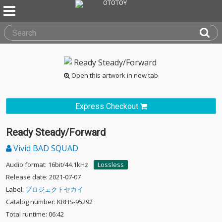
Open this artwork in new tab
Express Checkout
Ready Steady/Forward
Vivid BAD SQUAD
Audio format: 16bit/44.1kHz
Lossless
Release date: 2021-07-07
Label:
プロジェクトセカイ
Catalog number: KRHS-95292
Total runtime: 06:42