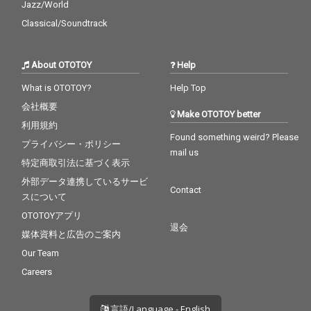
Jazz/World
Classical/Soundtrack
About OTOTOY
Help
What is OTOTOY?
Help Top
会社概要
Make OTOTOY better
利用規約
Found something weird? Please
プライバシー・ポリシー
mail us
特定商取引法に基づく表示
外部データ連携しているサービ
Contact
スについて
OTOTOYアプリ
退会
媒体資料と広告のご案内
Our Team
Careers
言語/Language - English