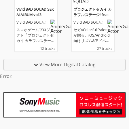
にも譲らない！逸る鼓
く。Vivid BAD SQUAD
動のままにVivid BAD S
が送る"自由の讃歌"。
Vivid BAD SQUAD SEK
プロジェクトセカイ カ
QUADが歌う１曲。ジ
ジャケットには、狂zip
AI ALBUM vol.3
ラフルステージ! feat.
ャケットには、へちま
さん描き下ろしイラス
初音ミク アナザーボー
Vivid BAD SQUAD
Vivid BAD SQUAD
さん描き下ろしイラス
トを使用。
カルアルバム Vivid BA
トを使用。
スマホゲームプロジェ
セガ×Colorful Palette
D SQUAD
クト「プロジェクトセ
が贈る、iOS/Android
カイ カラフルステー
向けリズム&アドベン
ジ！ feat. 初音ミク」
チャー「プロジェクト
12 tracks
27 tracks
よりSEKAI ALBUM vol.3
セカイ カラフルステー
がついにリリース！第
ジ! feat. 初音ミク」よ
5弾はVivid BAD SQUA
り、アナザーボーカル
View More Digital Catalog
D！Vivid BAD SQUAD
アルバム第3弾“Vivid B
メンバーとバーチャ
AD SQUAD”
Error.
ル・シンガーたちが歌
唱するセカイver.を12
曲収録。