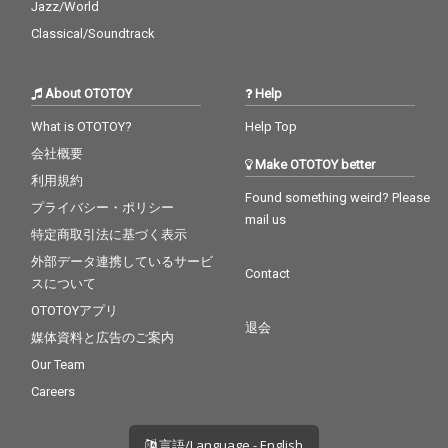
Jazz/World
Classical/Soundtrack
About OTOTOY
Help
What is OTOTOY?
Help Top
会社概要
Make OTOTOY better
利用規約
Found something weird? Please
プライバシー・ポリシー
mail us
特定商取引法に基づく表示
外部データ連携しているサービ
Contact
スについて
OTOTOYアプリ
退会
媒体資料と広告のご案内
Our Team
Careers
言語/Language - English