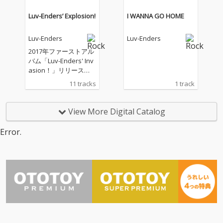
Luv-Enders’ Explosion!
I WANNA GO HOME
Luv-Enders
Luv-Enders
2017年ファーストアル
バム「Luv-Enders' Inv
asion！」リリース
後、精力的なライヴ活
11 tracks
1 track
動邁進中のラヴェンダ
ーズが、早くも新作を
発表！60's英国ロック
View More Digital Catalog
を中心にカヴァーした
前作にも増し、王道ロ
Error.
ック〜パンク〜ニュ
ー・ウェーヴ〜ルーツ
ミュージックの名曲集
を更に深くディグる選
曲で今作もカヴァー曲
を中心に収録。そして
今回の目玉！遂に、初
のオリジナル楽曲 『H
OMECOMING』 （作
曲:森山達也/ 作詞:AKIR