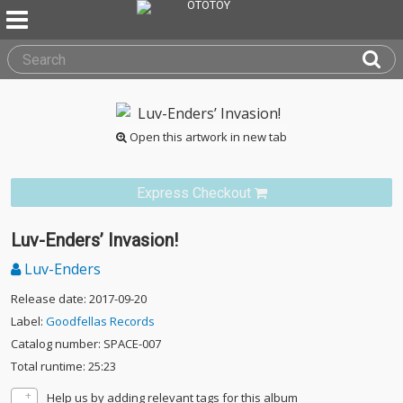
Open this artwork in new tab
Express Checkout
Luv-Enders’ Invasion!
Luv-Enders
Release date: 2017-09-20
Label:
Goodfellas Records
Catalog number: SPACE-007
Total runtime: 25:23
Help us by adding relevant tags for this album