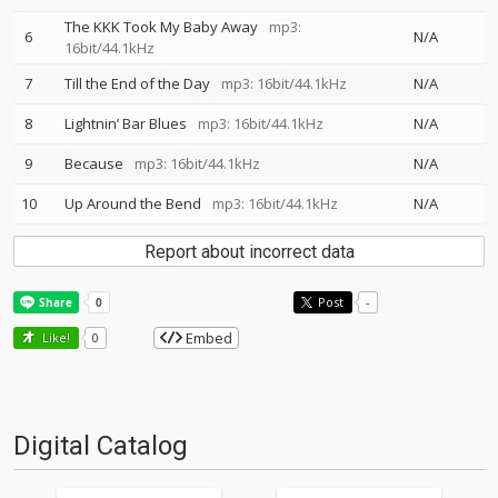
The KKK Took My Baby Away
mp3:
6
N/A
16bit/44.1kHz
7
Till the End of the Day
mp3: 16bit/44.1kHz
N/A
8
Lightnin’ Bar Blues
mp3: 16bit/44.1kHz
N/A
9
Because
mp3: 16bit/44.1kHz
N/A
10
Up Around the Bend
mp3: 16bit/44.1kHz
N/A
Report about incorrect data
Post
-
Embed
Like!
0
Digital Catalog