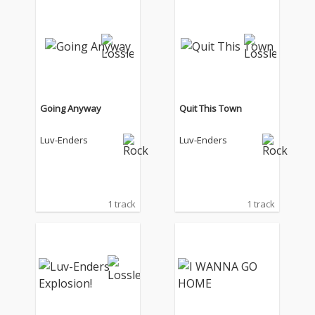
Going Anyway
Quit This Town
Luv-Enders
Luv-Enders
1 track
1 track