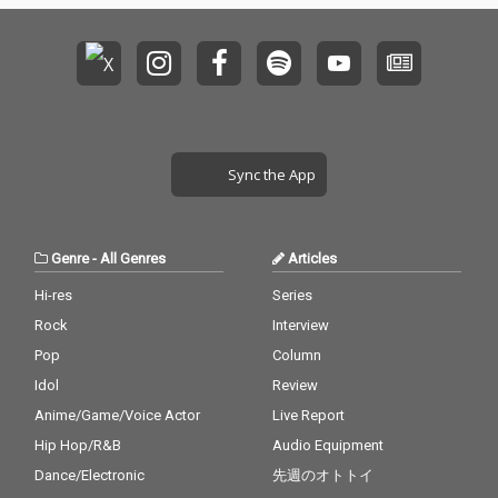
A）収録！！前作同
様、森山達也（THE M
ODS）、KOZZY IWAKA
WA（THE MACKSHOW,
THE COLTS）両雄によ
るプロデユース作
品！！！ 60'sから70-8
0'sまで、ツバキハウス
Sync the App
もビックリなタイムト
ンネル・パワーポップ
を、より現代的な解釈
で無邪気に放つ、平成
Genre
-
All Genres
Articles
生まれの純生ロックバ
ンド・Luv-Enders（ラ
Hi-res
Series
ヴェンダーズ）に要注
Rock
Interview
意！
Pop
Column
Idol
Review
Anime/Game/Voice Actor
Live Report
Hip Hop/R&B
Audio Equipment
Dance/Electronic
先週のオトトイ