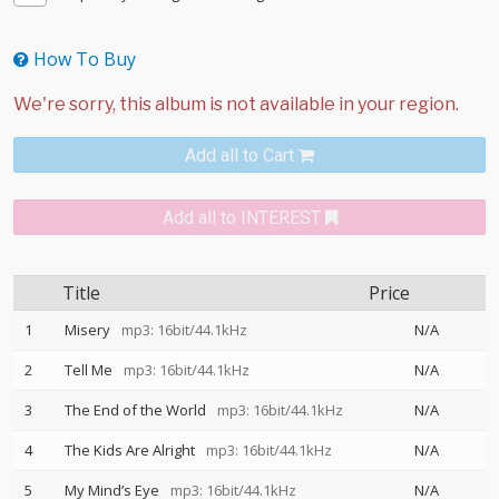
How To Buy
Add all to Cart
Add all to INTEREST
Title
Price
1
Misery
mp3: 16bit/44.1kHz
N/A
2
Tell Me
mp3: 16bit/44.1kHz
N/A
3
The End of the World
mp3: 16bit/44.1kHz
N/A
4
The Kids Are Alright
mp3: 16bit/44.1kHz
N/A
5
My Mind’s Eye
mp3: 16bit/44.1kHz
N/A