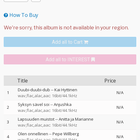
How To Buy
Add all to Cart
Add all to INTEREST
Title
Price
Duubi-duubi-dub
--
Kai Hyttinen
1
N/A
wav,flac,alac,aac: 16bit/44.1kHz
Syksyn sävel soi
--
Anjushka
2
N/A
wav,flac,alac,aac: 16bit/44.1kHz
Lapsuuden muistot
--
Anitta ja Marianne
3
N/A
wav,flac,alac,aac: 16bit/44.1kHz
Olen onnellinen
--
Pepe Willberg
4
N/A
wav,flac,alac,aac: 16bit/44.1kHz