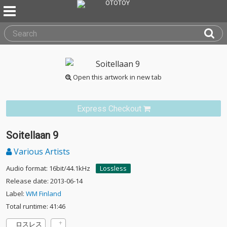
Open this artwork in new tab
Express Checkout
Soitellaan 9
Various Artists
Audio format: 16bit/44.1kHz
Lossless
Release date: 2013-06-14
Label:
WM Finland
Total runtime: 41:46
ロスレス