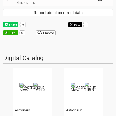
12
N/A
16bit/44.1kHz
Report about incorrect data
Post
-
Embed
Like!
0
Digital Catalog
Astronaut
Astronaut