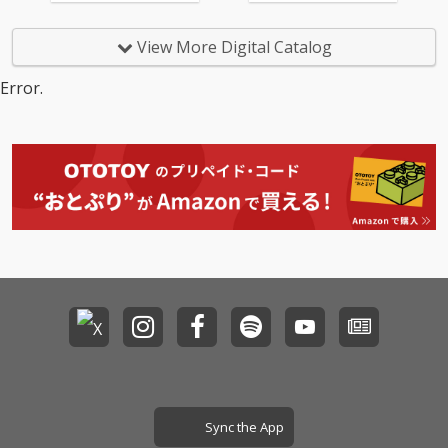
として、配信いたしま
ンルは、House、R&
す。海、大河、大空、
B、Soul、Popなどに
そこに生きる鳥や魚な
なります。
View More Digital Catalog
どの生き物、自然や環
境とともに生きること
Error.
の大切さに、想いを込
めて創りました。
Sync the App