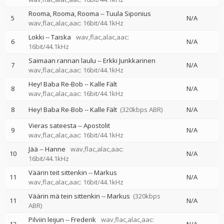
Rooma, Rooma, Rooma
--
Tuula Siponius
5
N/A
wav,flac,alac,aac: 16bit/44.1kHz
Lokki
--
Taiska
wav,flac,alac,aac:
6
N/A
16bit/44.1kHz
Saimaan rannan laulu
--
Erkki Junkkarinen
7
N/A
wav,flac,alac,aac: 16bit/44.1kHz
Hey! Baba Re-Bob
--
Kalle Fält
8
N/A
wav,flac,alac,aac: 16bit/44.1kHz
8
Hey! Baba Re-Bob
--
Kalle Fält
(320kbps ABR)
N/A
Vieras sateesta
--
Apostolit
9
N/A
wav,flac,alac,aac: 16bit/44.1kHz
Jää
--
Hanne
wav,flac,alac,aac:
10
N/A
16bit/44.1kHz
Väärin teit sittenkin
--
Markus
11
N/A
wav,flac,alac,aac: 16bit/44.1kHz
Väärin mä tein sittenkin
--
Markus
(320kbps
11
N/A
ABR)
Pilviin leijun
--
Frederik
wav,flac,alac,aac: