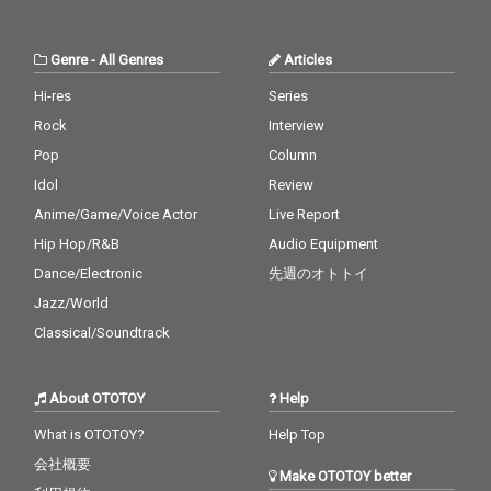
Genre
-
All Genres
Articles
Hi-res
Series
Rock
Interview
Pop
Column
Idol
Review
Anime/Game/Voice Actor
Live Report
Hip Hop/R&B
Audio Equipment
Dance/Electronic
先週のオトトイ
Jazz/World
Classical/Soundtrack
About OTOTOY
Help
What is OTOTOY?
Help Top
会社概要
Make OTOTOY better