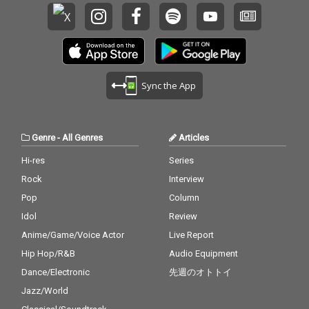
Sync the App
Genre
-
All Genres
Articles
Hi-res
Series
Rock
Interview
Pop
Column
Idol
Review
Anime/Game/Voice Actor
Live Report
Hip Hop/R&B
Audio Equipment
Dance/Electronic
先週のオトトイ
Jazz/World