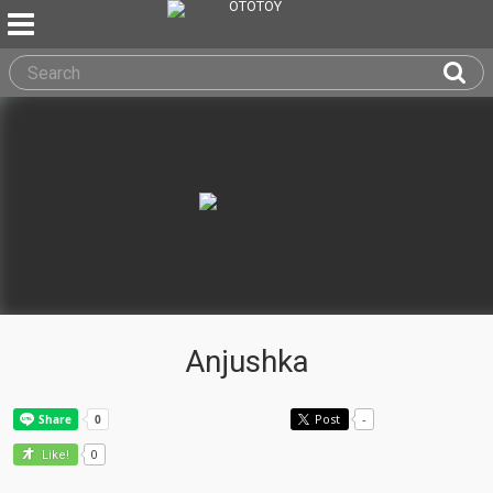
Anjushka
Post
-
0
Like!