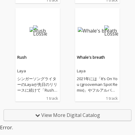
1 track
1 track
とゆうEPの中でも、先
とゆうEPの中でも、先
行シングルとなる”Dow
行シングルとなる”Dow
n”からは特に強い気持
n”からは特に強い気持
ちを感じる。 「他人か
ちを感じる。 「他人か
らの評価に左右され、
らの評価に左右され、
期待をし失望をする。
期待をし失望をする。
そんな、感情から一歩
そんな、感情から一歩
前に進むには、自分の
前に進むには、自分の
価値を大切にし、少し
価値を大切にし、少し
強気なくらい自分を愛
強気なくらい自分を愛
Rush
Whale's breath
してあげることが助け
してあげることが助け
になるのでは」というL
になるのでは」というL
Laya
Laya
ayaのメッセージが込
ayaのメッセージが込
められている。 “Don’t l
められている。 “Don’t l
シンガーソングライタ
2021年には「It’s On Yo
et me down (がっかり
et me down (がっかり
ーのLayaが先日のリリ
u (grooveman Spot Re
させないでよね)”から
させないでよね)”から
ースに続けて「Rush」
mix)」やフルアルバム
始まるコーラスでは、
始まるコーラスでは、
を10月26日に発表す
「seasons」のリリー
1 track
1 track
何重にも重ねたボーカ
何重にも重ねたボーカ
る。 本曲では、日常が
スを立て続けに行ったL
ルから幾つもの感情が
ルから幾つもの感情が
塗り替えられるような
aya。2022年初となる
独自に表現され、少し
独自に表現され、少し
衝撃的な恋の始まり、
本作を端緒に、連続リ
View More Digital Catalog
ずつ強くなっていく様
ずつ強くなっていく様
互いにわかっていても
リースが控えており、
子を感じ取れるだろ
子を感じ取れるだろ
進めない状況を綴っ
全ての作品を通して聴
Error.
う。 曲の解釈によって
う。 曲の解釈によって
た。惹かれているのを
くことで、彼女のアイ
は、失恋アンセム（応
は、失恋アンセム（応