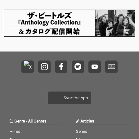
感じるのに、あなたが
デンティティが分かる
援歌）とも言えるよう
援歌）とも言えるよう
動くのを待ってしまう
よう制作を進めている
な背中を押してくれる
な背中を押してくれる
そんな気持ちを。 前
とのことだ。 [作品紹
曲となっている。 「R
曲となっている。 「R
曲”Whale’s breath”か
介] 息継ぎなしでは海
&Bは歌、HipHopはラ
&Bは歌、HipHopはラ
ら曲調が変わっても、L
の中で生きられないク
ップ」そんな概念に捉
ップ」そんな概念に捉
ayaらしさを十分に感
ジラの呼吸からインス
われないLayaの原点と
われないLayaの原点と
じることが出来る。そ
ピレーションを受け、
も言える自由なスタイ
も言える自由なスタイ
してこの振り幅こそが
独りで生きる強さがあ
ルが色濃く出ており、
ルが色濃く出ており、
彼女の魅力なのかもし
ると思われているひと
今後の彼女の同行に期
今後の彼女の同行に期
れない。 人肌恋しくな
でも、やはり、誰かの
待がかかる。
待がかかる。
るこの季節に、誰かを
愛が自身を連れ去るこ
思い浮かべながらぜひ
とを待っている様を歌
聴いてほしい。
った。 騒がしい海の上
の世界と対照的な海の
中の世界へ、”あな
た”が”私”をいつか連れ
ていく。 遠くから聞こ
Sync the App
えてくる、クジラの息
吹のような曲が、そん
な気持ちに寄り添って
くれる。
Genre
-
All Genres
Articles
Hi-res
Series