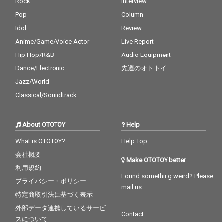
Rock
Interview
Pop
Column
Idol
Review
Anime/Game/Voice Actor
Live Report
Hip Hop/R&B
Audio Equipment
Dance/Electronic
先週のオトトイ
Jazz/World
Classical/Soundtrack
About OTOTOY
Help
What is OTOTOY?
Help Top
会社概要
Make OTOTOY better
利用規約
Found something weird? Please
プライバシー・ポリシー
mail us
特定商取引法に基づく表示
外部データ連携しているサービ
Contact
スについて