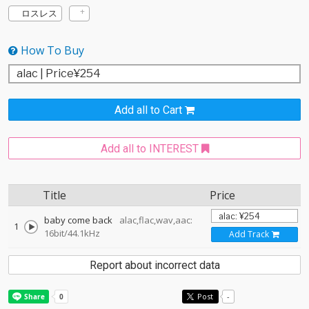
ロスレス
How To Buy
Add all to Cart
Add all to INTEREST
Title
Price
baby come back
alac,flac,wav,aac:
1
16bit/44.1kHz
Add Track
Report about incorrect data
Post
-