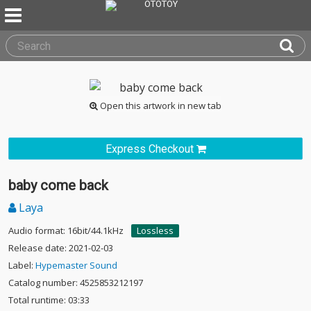
Open this artwork in new tab
Express Checkout
baby come back
Laya
Audio format: 16bit/44.1kHz
Lossless
Release date: 2021-02-03
Label:
Hypemaster Sound
Catalog number: 4525853212197
Total runtime: 03:33