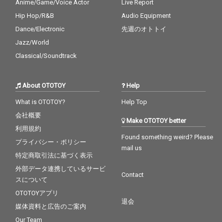
Anime/Game/Voice Actor
Live Report
Hip Hop/R&B
Audio Equipment
Dance/Electronic
先週のオトトイ
Jazz/World
Classical/Soundtrack
About OTOTOY
Help
What is OTOTOY?
Help Top
会社概要
Make OTOTOY better
利用規約
Found something weird? Please
プライバシー・ポリシー
mail us
特定商取引法に基づく表示
外部データ連携しているサービ
Contact
スについて
OTOTOYアプリ
退会
媒体資料と広告のご案内
Our Team