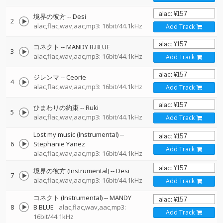
境界の彼方
--
Desi
2
alac,flac,wav,aac,mp3: 16bit/44.1kHz
Add Track
コネクト
--
MANDY B.BLUE
3
alac,flac,wav,aac,mp3: 16bit/44.1kHz
Add Track
ジレンマ
--
Ceorie
4
alac,flac,wav,aac,mp3: 16bit/44.1kHz
Add Track
ひまわりの約束
--
Ruki
5
alac,flac,wav,aac,mp3: 16bit/44.1kHz
Add Track
Lost my music (Instrumental)
--
6
Stephanie Yanez
Add Track
alac,flac,wav,aac,mp3: 16bit/44.1kHz
境界の彼方 (Instrumental)
--
Desi
7
alac,flac,wav,aac,mp3: 16bit/44.1kHz
Add Track
コネクト (Instrumental)
--
MANDY
8
B.BLUE
alac,flac,wav,aac,mp3:
Add Track
16bit/44.1kHz