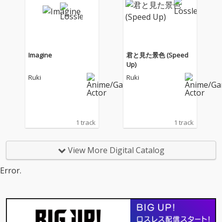
Imagine
君と見た景色 (Speed
Up)
Ruki
Ruki
1 track
1 track
View More Digital Catalog
Error.