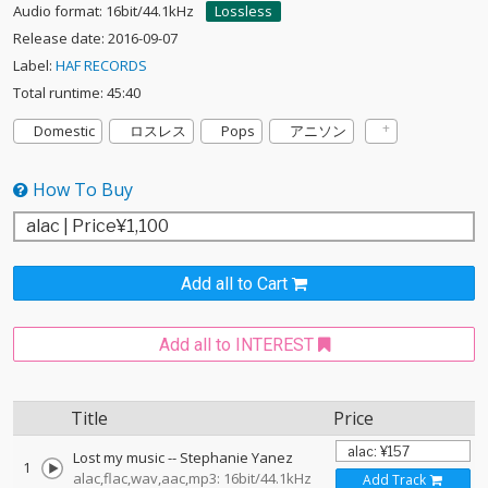
Audio format: 16bit/44.1kHz
Lossless
Release date: 2016-09-07
Label:
HAF RECORDS
Total runtime: 45:40
Domestic
ロスレス
Pops
アニソン
How To Buy
Add all to Cart
Add all to INTEREST
Title
Price
Lost my music
--
Stephanie Yanez
1
alac,flac,wav,aac,mp3: 16bit/44.1kHz
Add Track