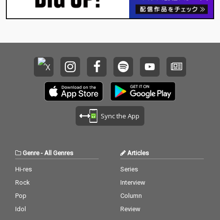
Sync the App
Genre
-
All Genres
Articles
Hi-res
Series
Rock
Interview
Pop
Column
Idol
Review