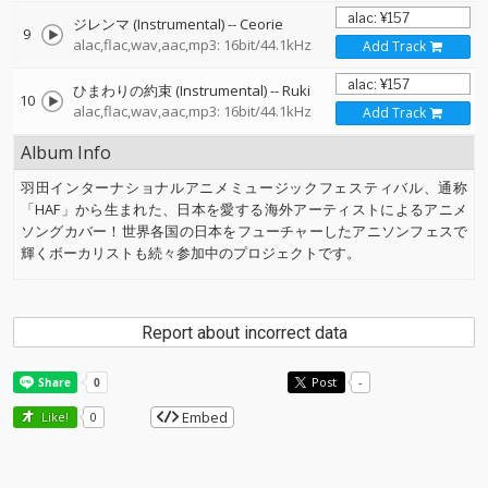
ジレンマ (Instrumental)
--
Ceorie
9
alac,flac,wav,aac,mp3: 16bit/44.1kHz
Add Track
ひまわりの約束 (Instrumental)
--
Ruki
10
alac,flac,wav,aac,mp3: 16bit/44.1kHz
Add Track
Album Info
羽田インターナショナルアニメミュージックフェスティバル、通称
「HAF」から生まれた、日本を愛する海外アーティストによるアニメ
ソングカバー！世界各国の日本をフューチャーしたアニソンフェスで
輝くボーカリストも続々参加中のプロジェクトです。
Report about incorrect data
Post
-
Embed
Like!
0