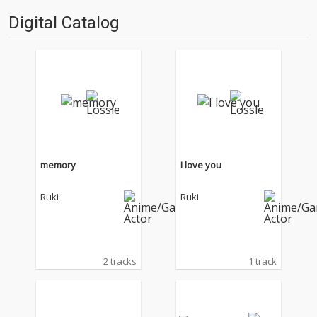
Digital Catalog
memory
I love you
Ruki
Ruki
2 tracks
1 track