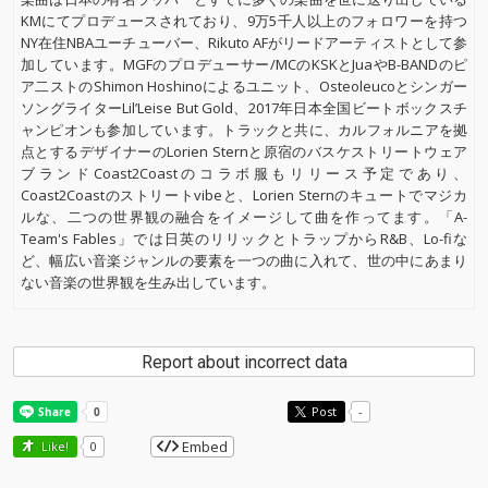
KMにてプロデュースされており、9万5千人以上のフォロワーを持つ
NY在住NBAユーチューバー、Rikuto AFがリードアーティストとして参
加しています。MGFのプロデューサー/MCのKSKとJuaやB-BANDのピ
ア二ストのShimon Hoshinoによるユニット、Osteoleucoとシンガー
ソングライターLil’Leise But Gold、2017年日本全国ビートボックスチ
ャンピオンも参加しています。トラックと共に、カルフォルニアを拠
点とするデザイナーのLorien Sternと原宿のバスケストリートウェア
ブランドCoast2Coastのコラボ服もリリース予定であり、
Coast2Coastのストリートvibeと、Lorien Sternのキュートでマジカ
ルな、二つの世界観の融合をイメージして曲を作ってます。「A-
Team's Fables」では日英のリリックとトラップからR&B、Lo-fiな
ど、幅広い音楽ジャンルの要素を一つの曲に入れて、世の中にあまり
ない音楽の世界観を生み出しています。
Report about incorrect data
Post
-
Embed
Like!
0