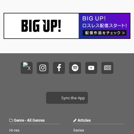
ラッパーとすでに多く
の楽曲を世に送り出し
ているKMにてプロデュ
ースされており、9万5
千人以上のフォロワー
を持つNY在住NBAユー
チューバー、Rikuto AF
がリードアーティスト
として参加していま
す。MGFのプロデュー
サー/MCのKSKとJuaや
B-BANDのピア二スト
のShimon Hoshinoに
よるユニット、Osteol
eucoとシンガーソング
ライターLil’Leise But G
old、2017年日本全国
Sync the App
ビートボックスチャン
ピオンも参加していま
す。トラックと共に、
カルフォルニアを拠点
Genre
-
All Genres
Articles
とするデザイナーのLor
ien Sternと原宿のバス
Hi-res
Series