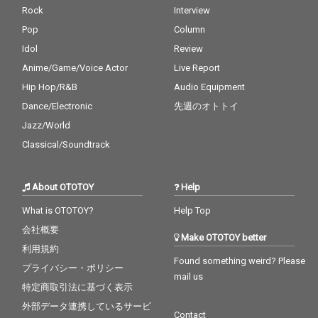
ケストリートウェアブ
Rock
Interview
ランドCoast2Coastの
Pop
Column
コラボ服もリリース予
定であり、Coast2Coa
Idol
Review
stのストリートvibe
Anime/Game/Voice Actor
Live Report
と、Lorien Sternのキ
ュートでマジカルな、
Hip Hop/R&B
Audio Equipment
二つの世界観の融合を
Dance/Electronic
先週のオトトイ
イメージして曲を作っ
てます。「A-Team's F
Jazz/World
ables」では日英のリ
Classical/Soundtrack
リックとトラップから
R&B、Lo-fiなど、幅広
い音楽ジャンルの要素
About OTOTOY
Help
を一つの曲に入れて、
世の中にあまりない音
What is OTOTOY?
Help Top
楽の世界観を生み出し
会社概要
ています。
Make OTOTOY better
利用規約
Found something weird? Please
プライバシー・ポリシー
mail us
特定商取引法に基づく表示
外部データ連携しているサービ
Contact