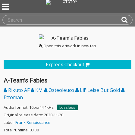
Open this artwork in new tab
Express Checkout
A-Team's Fables
Rikuto AF
KM
Osteoleuco
Lil' Leise But Gold
Ettoman
Audio format: 16bit/44.1kHz
Lossless
Original release date: 2020-11-20
Label:
Frank Renaissance
Total runtime: 03:30