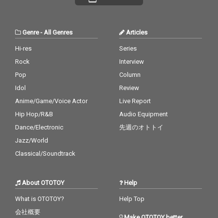
Genre
-
All Genres
Articles
Hi-res
Series
Rock
Interview
Pop
Column
Idol
Review
Anime/Game/Voice Actor
Live Report
Hip Hop/R&B
Audio Equipment
Dance/Electronic
先週のオトトイ
Jazz/World
Classical/Soundtrack
About OTOTOY
Help
What is OTOTOY?
Help Top
会社概要
Make OTOTOY better