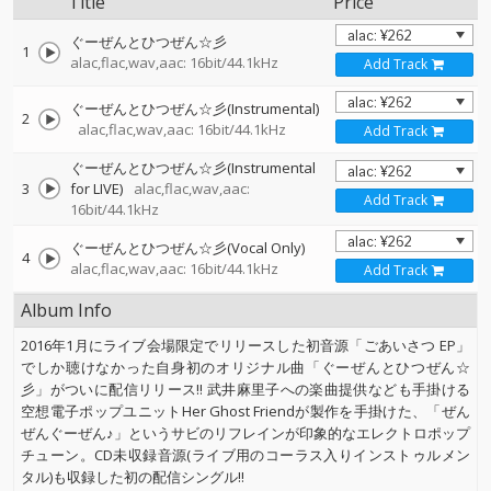
Title
Price
ぐーぜんとひつぜん☆彡
1
alac,flac,wav,aac: 16bit/44.1kHz
Add Track
ぐーぜんとひつぜん☆彡(Instrumental)
2
alac,flac,wav,aac: 16bit/44.1kHz
Add Track
ぐーぜんとひつぜん☆彡(Instrumental
3
for LIVE)
alac,flac,wav,aac:
Add Track
16bit/44.1kHz
ぐーぜんとひつぜん☆彡(Vocal Only)
4
alac,flac,wav,aac: 16bit/44.1kHz
Add Track
Album Info
2016年1月にライブ会場限定でリリースした初音源「ごあいさつ EP」
でしか聴けなかった自身初のオリジナル曲「ぐーぜんとひつぜん☆
彡」がついに配信リリース!! 武井麻里子への楽曲提供なども手掛ける
空想電子ポップユニットHer Ghost Friendが製作を手掛けた、「ぜん
ぜんぐーぜん♪」というサビのリフレインが印象的なエレクトロポップ
チューン。CD未収録音源(ライブ用のコーラス入りインストゥルメン
タル)も収録した初の配信シングル!!