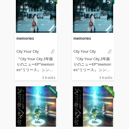
memories
memories
City Your City
City Your City
『City Your City,3年振
『City Your City,3年振
りのニューEP”memori
りのニューEP”memori
es”リリース』 シング
es”リリース』 シング
ル”chain”より実に3年
ル”chain”より実に3年
3 tracks
3 tracks
振り、City Your City の
振り、City Your City の
第二章が始まる。 各々
第二章が始まる。 各々
のソロ活動、メタポッ
のソロ活動、メタポッ
プユニット”Frasco”と
プユニット”Frasco”と
のコラボを経て発表さ
のコラボを経て発表さ
れた今作。 よりパーソ
れた今作。 よりパーソ
ナルな内面に入り込む
ナルな内面に入り込む
言葉、包みながらも揺
言葉、包みながらも揺
らすトラック。 表題
らすトラック。 表題