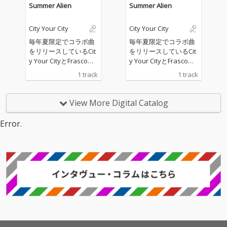
曲”memories”を含む全
曲”memories”を含む全
Summer Alien
Summer Alien
3曲。 「あなたへの想
3曲。 「あなたへの想
いが美しいうちに こ
いが美しいうちに こ
City Your City
City Your City
れ以上言葉が汚れない
れ以上言葉が汚れない
うちに」
うちに」
毎年夏限定でコラボ曲
毎年夏限定でコラボ曲
をリリースしているCit
をリリースしているCit
y Your CityとFrascoに
y Your CityとFrascoに
よるニューサマーアン
よるニューサマーアン
1 track
1 track
セム。三回目となる今
セム。三回目となる今
年は宇宙人と人間の恋
年は宇宙人と人間の恋
愛模様という異色なテ
愛模様という異色なテ
View More Digital Catalog
ーマのテクノポップ・
ーマのテクノポップ・
デュエット曲。アート
デュエット曲。アート
Error.
ワークはAI りんなが生
ワークはAI りんなが生
成した絵をVo 峰らるが
成した絵をVo 峰らるが
デザインに落とし込み
デザインに落とし込み
作成。開放的な夏休み
作成。開放的な夏休み
が始まる。 City Your Ci
が始まる。 City Your Ci
ty TVラジオでも多数O/
ty TVラジオでも多数O/
Aされ、Spotify総裁数2
Aされ、Spotify総裁数2
00万回超を誇る、オル
00万回超を誇る、オル
タナティブR&Bやアン
タナティブR&Bやアン
ビエントの要素を軸に
ビエントの要素を軸に
したユニット Frasco
したユニット Frasco