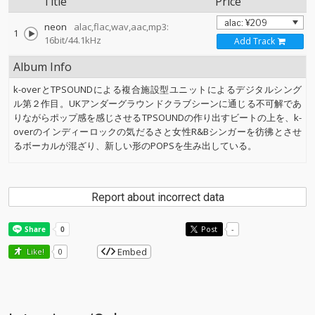
Title
Price
neon
alac,flac,wav,aac,mp3:
1
16bit/44.1kHz
Add Track
Album Info
k-overとTPSOUNDによる複合施設型ユニットによるデジタルシング
ル第２作目。UKアンダーグラウンドクラブシーンに通じる不可解であ
りながらポップ感を感じさせるTPSOUNDの作り出すビートの上を、k-
overのインディーロックの気だるさと女性R&Bシンガーを彷彿とさせ
るボーカルが混ざり、新しい形のPOPSを生み出している。
Report about incorrect data
Post
-
Embed
Like!
0