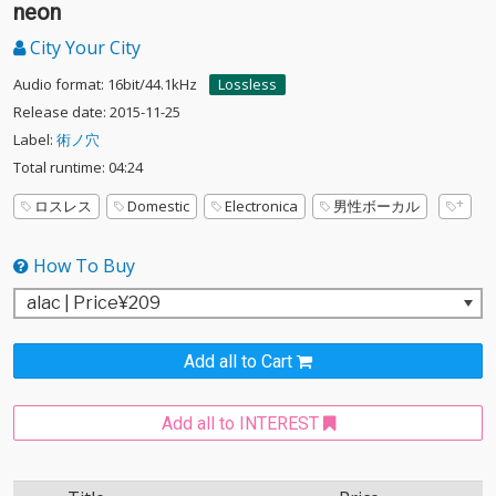
neon
City Your City
Audio format: 16bit/44.1kHz
Lossless
Release date: 2015-11-25
Label:
術ノ穴
Total runtime: 04:24
ロスレス
Domestic
Electronica
男性ボーカル
How To Buy
Add all to Cart
Add all to INTEREST