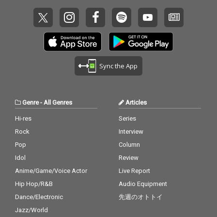
うんこミュージアムで
うんこミュージアムで
ケンモチヒデフミ（水
ケンモチヒデフミ（水
曜日のカンパネラ）と
曜日のカンパネラ）と
のコラボや、starRoの
のコラボや、starRoの
REMIXも話題となった
REMIXも話題となった
メタポッププロジェク
メタポッププロジェク
ト
ト
Sync the App
Genre
-
All Genres
Articles
Hi-res
Series
Rock
Interview
Pop
Column
Idol
Review
Anime/Game/Voice Actor
Live Report
Hip Hop/R&B
Audio Equipment
Dance/Electronic
先週のオトトイ
Jazz/World