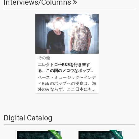
Interviews/Columns
その他
エレクトロ〜R&Bを行き来す
る、この国のメロウなポップ・
マエストロ
ベース・ミュージック〜インデ
ィR&Bのポップへの侵食は、海
外のみならず、ここ日本にもさ
まざまなレベルで行われてい
る。〈術ノ穴〉からアルバム
『N/S』をリリースする、このC
ity Your Cityもそんな存在とも言
Digital Catalog
えるだろう。TPSOUNDによる
クールなエ…