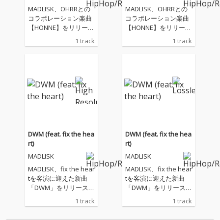
MADLISK、OHRRとの
MADLISK、OHRRとの
コラボレーション楽曲
コラボレーション楽曲
【HONNE】をリリー
【HONNE】をリリー
ス。 コラボレーション
ス。 コラボレーション
1 track
1 track
第2弾となる今作は、
第2弾となる今作は、
心の内側をテーマにし
心の内側をテーマにし
た楽曲となっている。
た楽曲となっている。
人生の節目や別れに向
人生の節目や別れに向
き合った時の感情やそ
き合った時の感情やそ
れに対する真っ直ぐな
れに対する真っ直ぐな
メッセージが込められ
メッセージが込められ
ている今作。MADLISK
ている今作。MADLISK
が持つ情緒的なサウン
が持つ情緒的なサウン
ドとOHRRのSoulfulな
ドとOHRRのSoulfulな
DWM (feat. fix the hea
DWM (feat. fix the hea
歌声が調和し、まさに
歌声が調和し、まさに
rt)
rt)
心の声を代弁している
心の声を代弁している
MADLISK
MADLISK
かのような楽曲に仕上
かのような楽曲に仕上
がっている。
がっている。
MADLISK、fix the hear
MADLISK、fix the hear
tを客演に迎えた新曲
tを客演に迎えた新曲
「DWM」をリリース。
「DWM」をリリース。
Energyをテーマに共作
Energyをテーマに共作
1 track
1 track
された今作。MADLISK
された今作。MADLISK
の温かみを感じさせる
の温かみを感じさせる