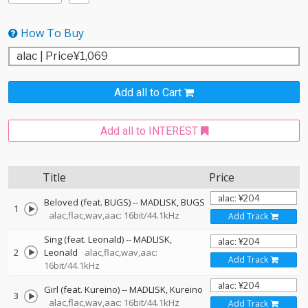
How To Buy
Add all to Cart
Add all to INTEREST
Title
Price
Beloved (feat. BUGS)
--
MADLISK
BUGS
1
alac,flac,wav,aac: 16bit/44.1kHz
Add Track
Sing (feat. Leonald)
--
MADLISK
2
Leonald
alac,flac,wav,aac:
Add Track
16bit/44.1kHz
Girl (feat. Kureino)
--
MADLISK
Kureino
3
alac,flac,wav,aac: 16bit/44.1kHz
Add Track