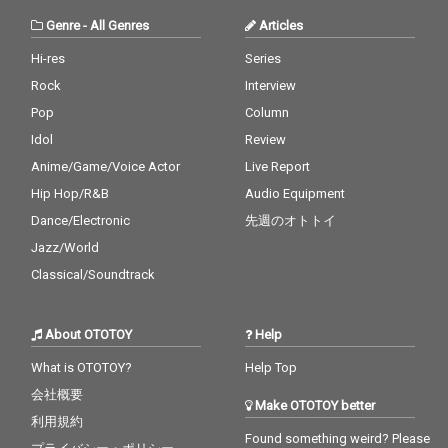
Genre
-
All Genres
Articles
Hi-res
Series
Rock
Interview
Pop
Column
Idol
Review
Anime/Game/Voice Actor
Live Report
Hip Hop/R&B
Audio Equipment
Dance/Electronic
先週のオトトイ
Jazz/World
Classical/Soundtrack
About OTOTOY
Help
What is OTOTOY?
Help Top
会社概要
Make OTOTOY better
利用規約
Found something weird? Please