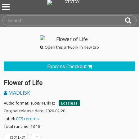
Open this artwork in new tab
Express Checkout
Flower of Life
MADLISK
Audio format: 16bit/44.1kHz
Lossless
Original release date: 2020-02-20
Label:
CCS records.
Total runtime: 18:18
ロスレス