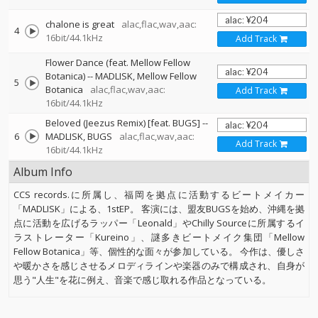
chalone is great
alac,flac,wav,aac:
4
16bit/44.1kHz
Add Track
Flower Dance (feat. Mellow Fellow
Botanica)
--
MADLISK
Mellow Fellow
5
Botanica
alac,flac,wav,aac:
Add Track
16bit/44.1kHz
Beloved (Jeezus Remix) [feat. BUGS]
--
6
MADLISK
BUGS
alac,flac,wav,aac:
Add Track
16bit/44.1kHz
Album Info
CCS records.に所属し、福岡を拠点に活動するビートメイカー
「MADLISK」による、1stEP。 客演には、盟友BUGSを始め、沖縄を拠
点に活動を広げるラッパー「Leonald」やChilly Sourceに所属するイ
ラストレーター「Kureino」、謎多きビートメイク集団「Mellow
Fellow Botanica」等、個性的な面々が参加している。 今作は、優しさ
や暖かさを感じさせるメロディラインや楽器のみで構成され、自身が
思う"人生"を花に例え、音楽で感じ取れる作品となっている。