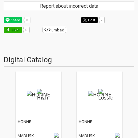
Report about incorrect data
Post
-
Embed
Like!
0
Digital Catalog
HONNE
HONNE
MADLISK
MADLISK