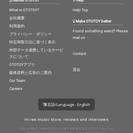
About OTOTOY
Help
What is OTOTOY?
Help Top
会社概要
Make OTOTOY better
利用規約
Found something weird? Please
プライバシー・ポリシー
mail us
特定商取引法に基づく表示
外部データ連携しているサービ
Contact
スについて
OTOTOYアプリ
退会
媒体資料と広告のご案内
Our Team
Careers
言語/Language - English
Hi-res music store, reviews and interviews
許諾 JASRAC: 9008872001Y30005, 9008872005Y37019 / NexTone:
ID000000232, ID000000233 / エルマーク: RIAJ80023001