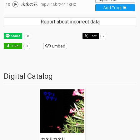
10
未来の花
mp3: 16bit/44.1kHz
Add Track
Report about incorrect data
Post
-
Embed
Like!
0
Digital Catalog
カタリカタリ