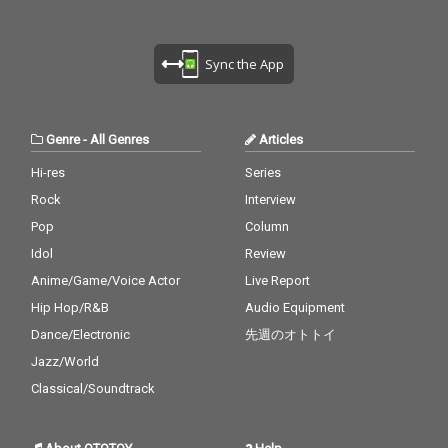
Sync the App
Genre
-
All Genres
Articles
Hi-res
Series
Rock
Interview
Pop
Column
Idol
Review
Anime/Game/Voice Actor
Live Report
Hip Hop/R&B
Audio Equipment
Dance/Electronic
先週のオトトイ
Jazz/World
Classical/Soundtrack