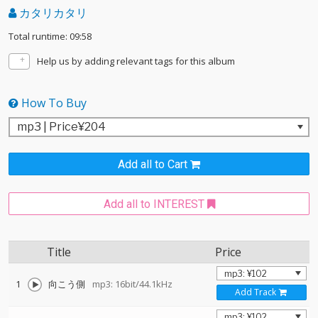
カタリカタリ
Total runtime: 09:58
Help us by adding relevant tags for this album
How To Buy
Add all to Cart
Add all to INTEREST
Title
Price
1
向こう側
mp3: 16bit/44.1kHz
Add Track