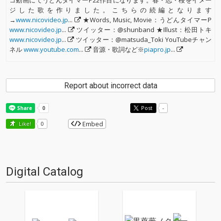
コ動画にてうどんタイマーP22作目になります。春・恋・桜をイメー
ジした歌を作りました。こちらの続編となります
→
www.nicovideo.jp
...
★Words, Music, Movie：うどんタイマーP
www.nicovideo.jp
...
ツイッター：@shunband ★Illust：松田トキ
www.nicovideo.jp
...
ツイッター：@matsuda_Toki YouTubeチャン
ネル
www.youtube.com
...
音源・歌詞など※
piapro.jp
...
Report about incorrect data
Post
-
Embed
Like!
0
Digital Catalog