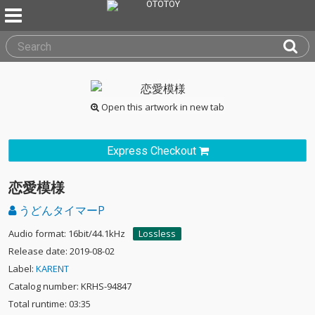
Open this artwork in new tab
Express Checkout
恋愛模様
うどんタイマーP
Audio format: 16bit/44.1kHz
Lossless
Release date: 2019-08-02
Label:
KARENT
Catalog number: KRHS-94847
Total runtime: 03:35