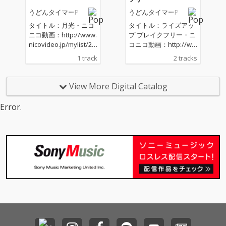
ーP mylist/20661414
タイマーP mylist/2066
うどんタイマーP
うどんタイマーP
X：https://x.com/shun
1414 X：https://x.co
band コミュ：co353
m/shunband コミ
タイトル：月光・ニコ
タイトル：ライズアッ
104★Character Illus
ュ：co353104★Chara
ニコ動画：http://www.
プ ブレイクフリー・ニ
t：奏音 X：https://x.
cter Illust：奏音 X：h
nicovideo.jp/mylist/20
コニコ動画：http://ww
com/kanon_mikukano
ttps://x.com/kanon_mi
661414・YouTube：ht
w.nicovideo.jp/mylist/
1 track
2 tracks
n●YouTubeチャンネ
kukanon●YouTubeチ
tps://www.youtube.co
20661414・YouTube：
ル：https://www.yout
ャンネル：https://ww
m/c/UdonTimerP・ダ
https://www.youtube.
ube.com/c/UdonTimer
w.youtube.com/c/Udo
ウンロード＆ストリー
com/c/UdonTimerP・
View More Digital Catalog
P●ボカロ楽曲レーベル
nTimerP●ボカロ楽曲レ
ミング KARENT：http
ダウンロード＆ストリ
KARENT：https://kare
ーベルKARENT：http
s://karent.jp/artist/pp
ーミング KARENT：htt
Error.
nt.jp/artist/pp000845
s://karent.jp/artist/pp
000845冬をイメージし
ps://karent.jp/artist/p
000845
たバラードになりま
p000845ニコニコ動画
す。★Words & Musi
にてうどんタイマーP4
c：うどんタイマーP m
9作目になります。指
ylist/20661414 X：@
輪物語をイメージした
shunband コミュ：c
楽曲です。★Words &
o353104★Character ill
Music：うどんタイマ
ust：青井ゆい X：@
ーP mylist/20661414
1030Aoiyui●YouTube
X：https://x.com/shun
チャンネル：https://w
band コミュ：co353
ww.youtube.com/c/Ud
104★Character Illus
onTimerP●ボカロ楽曲
t：Nika○ X：https://