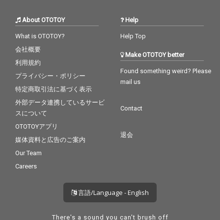
About OTOTOY
Help
What is OTOTOY?
Help Top
会社概要
Make OTOTOY better
利用規約
Found something weird? Please
プライバシー・ポリシー
mail us
特定商取引法に基づく表示
外部データ連携しているサービ
Contact
スについて
OTOTOYアプリ
退会
媒体資料と広告のご案内
Our Team
Careers
言語/Language - English
There's a sound you can't brush off