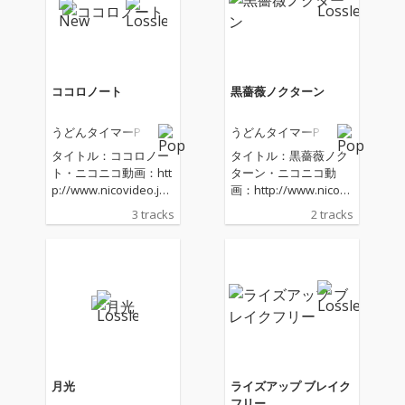
ココロノート
黒薔薇ノクターン
うどんタイマーP
うどんタイマーP
タイトル：ココロノー
タイトル：黒薔薇ノク
ト・ニコニコ動画：htt
ターン・ニコニコ動
p://www.nicovideo.jp/
画：http://www.nicovi
mylist/20661414・You
deo.jp/mylist/2066141
3 tracks
2 tracks
Tube：https://www.yo
4・YouTube：https://
utube.com/c/UdonTim
www.youtube.com/c/
erP・ダウンロード＆
UdonTimerP・ダウン
ストリーミング KAREN
ロード＆ストリーミン
T：https://karent.jp/ar
グ KARENT：https://ka
tist/pp000845ニコニコ
rent.jp/artist/pp00084
動画にてうどんタイマ
5ニコニコ動画にてう
ーP53作目になりま
どんタイマーP51作目
す。切ない青春曲を作
になります。ヤンデレ
りました。★Words &
曲を作りました。★W
月光
ライズアップ ブレイク
Music：うどんタイマ
ords & Music：うどん
フリー