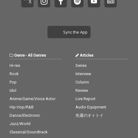
レーベルKARENT：http
x.com/Nikawa0831★
s://karent.jp/artist/pp
Movie：天●YouTube
000845
チャンネル：https://w
ww.youtube.com/c/Ud
onTimerP●音源・歌
詞：http://piapro.jp/s
Sync the App
hunband●ボカロ楽曲
レーベルKARENT：http
s://karent.jp/artist/pp
000845
Genre
-
All Genres
Articles
Hi-res
Series
Rock
Interview
Pop
Column
Idol
Review
Anime/Game/Voice Actor
Live Report
Hip Hop/R&B
Audio Equipment
Dance/Electronic
先週のオトトイ
Jazz/World
Classical/Soundtrack