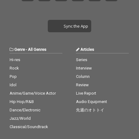
Sync the App
Genre
-
All Genres
Articles
Hi-res
Series
Rock
Interview
Pop
Column
Idol
Review
Anime/Game/Voice Actor
Live Report
Hip Hop/R&B
Audio Equipment
Dance/Electronic
先週のオトトイ
Jazz/World
Classical/Soundtrack