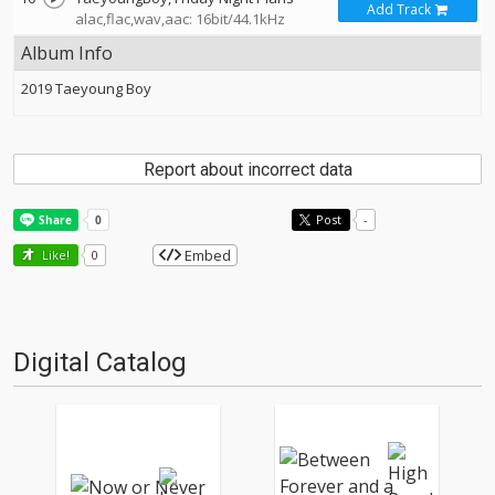
Add Track
alac,flac,wav,aac: 16bit/44.1kHz
Album Info
2019 Taeyoung Boy
Report about incorrect data
Post
-
Embed
Like!
0
Digital Catalog