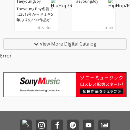
TaeyoungBoy
TaeyoungBoy
望を感じさせる。
Taeyoung Boy名義で
は2019年からおよそ5
年ぶりのソロ作品がリ
リースされる。本人は
4 tracks
1 track
去年夏の「Urban Natu
re～」から1年以上ぶ
りの作品リリースとな
View More Digital Catalog
る本作は、プロデュー
サーにLYNN、FUKU、C
Error.
ozinが参加したR&B Tr
apが主体の全4曲で構
成されている。リリッ
クにもあるように自然
から街に戻ってきたよ
うなアーパンな雰囲気
は、時代感と新たな希
望を感じさせる。