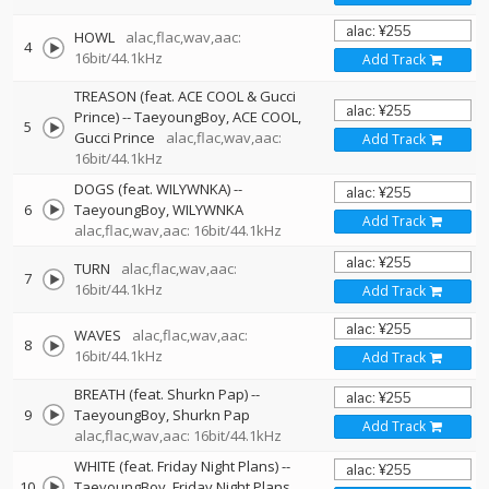
HOWL
alac,flac,wav,aac:
4
16bit/44.1kHz
Add Track
TREASON (feat. ACE COOL & Gucci
Prince)
--
TaeyoungBoy
ACE COOL
5
Gucci Prince
alac,flac,wav,aac:
Add Track
16bit/44.1kHz
DOGS (feat. WILYWNKA)
--
6
TaeyoungBoy
WILYWNKA
Add Track
alac,flac,wav,aac: 16bit/44.1kHz
TURN
alac,flac,wav,aac:
7
16bit/44.1kHz
Add Track
WAVES
alac,flac,wav,aac:
8
16bit/44.1kHz
Add Track
BREATH (feat. Shurkn Pap)
--
9
TaeyoungBoy
Shurkn Pap
Add Track
alac,flac,wav,aac: 16bit/44.1kHz
WHITE (feat. Friday Night Plans)
--
10
TaeyoungBoy
Friday Night Plans