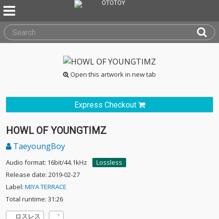
Open this artwork in new tab
Express Checkout
HOWL OF YOUNGTIMZ
TaeyoungBoy
Audio format: 16bit/44.1kHz
Lossless
Release date: 2019-02-27
Label:
MIYA TERRACE
Total runtime: 31:26
ロスレス