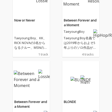
Now or Never
Between Forever and
a Moment
TaeyoungBoy
Taeyoung Boy、KK、
Taeyoung Boy名義で
RICK NOVAの3名から
は2019年からおよそ5
なるクルー、MSNの待
年ぶりのソロ作品がリ
望の新曲。精力的なソ
リースされる。本人は
1 track
4 tracks
ロ活動と共にストリー
去年夏の「Urban Natu
トで人気をかっさらっ
re～」から1年以上ぶ
てきた彼ら。これまで
りの作品リリースとな
培ったそれぞれの個
る本作は、プロデュー
性、スキルはさらに倍
サーにLYNN、FUKU、C
加。まさにTOKYOの令
ozinが参加したR&B Tr
和型NEXTにしてMUST
apが主体の全4曲で構
なMSNの現在を記録し
成されている。リリッ
た楽曲となっている。
クにもあるように自然
から街に戻ってきたよ
Between Forever and
BLONDE
うなアーパンな雰囲気
a Moment
は、時代感と新たな希