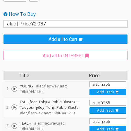
How To Buy
Add all to Cart
Add all to INTEREST
Title
Price
YOUNG
alac,flac,wav,aac:
1
16bit/44.1kHz
Add Track
FALL (feat. Tohji & Pablo Blasta)
--
2
TaeyoungBoy
Tohji
Pablo Blasta
Add Track
alac,flac,wav,aac: 16bit/44.1kHz
TEACH
alac,flac,wav,aac:
3
16bit/44.1kHz
Add Track