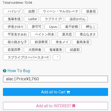
Total runtime: 15:04
ハイレゾ
結那
ウィーン・マルガレーテ
坂倉花
鬼塚冬毬
Liella!
ラブライブ!
澁谷かのん
伊達さゆり
唐可可
Liyuu
嵐千砂都
岬なこ
平安名すみれ
ペイトン尚未
葉月恋
青山なぎさ
桜小路きな子
鈴原希実
米女メイ
薮島朱音
若菜四季
大熊和奏
鬼塚夏美
絵森彩
ラブライブ!スーパースター!!
How To Buy
Add all to Cart
Add all to INTEREST