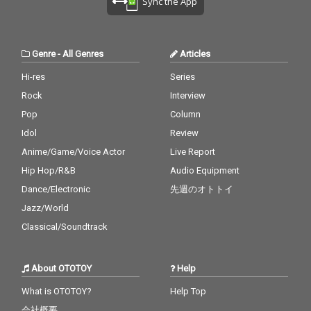
Sync the App
Genre
-
All Genres
Articles
Hi-res
Series
Rock
Interview
Pop
Column
Idol
Review
Anime/Game/Voice Actor
Live Report
Hip Hop/R&B
Audio Equipment
Dance/Electronic
先週のオトトイ
Jazz/World
Classical/Soundtrack
About OTOTOY
Help
What is OTOTOY?
Help Top
会社概要