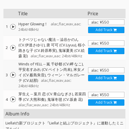
Title
Price
Hyper Glowing！
alac,flac,wav,aac:
1
24bit/48kHz
Add Track
トクベツじゃない魔法
--
澁谷かのん
(CV.伊達さゆり)
唐 可可 (CV.Liyuu)
桜小
2
路きな子 (CV.鈴原希実)
鬼塚夏美 (CV.絵
Add Track
森 彩)
alac,flac,wav,aac: 24bit/48kHz
Winds of YELL
--
嵐 千砂都 (CV.岬 なこ)
平安名すみれ (CV.ペイトン尚未)
米女メ
3
イ (CV.薮島朱音)
ウィーン・マルガレー
Add Track
テ (CV.結那)
alac,flac,wav,aac:
24bit/48kHz
芽生え
--
葉月 恋 (CV.青山なぎさ)
若菜四
4
季 (CV.大熊和奏)
鬼塚冬毬 (CV.坂倉 花)
Add Track
alac,flac,wav,aac: 24bit/48kHz
Album Info
Liella!の新プロジェクト『Liella!と結ぶプロジェクト』に連動したミニ
アルバム