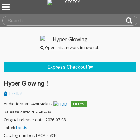
Open this artwork in new tab
Express Checkout
Hyper Glowing！
Liella!
Audio format: 24bit/48kHz
Hi-res
Release date: 2026-07-08
Original release date: 2026-07-08
Label:
Lantis
Catalog number: LACA-25310