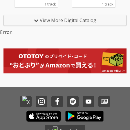
1 track
1 track
View More Digital Catalog
Error.