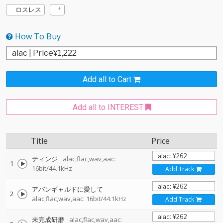
ロスレス
How To Buy
Add all to Cart
Add all to INTEREST
Title
Price
ティンジ
alac,flac,wav,aac:
1
16bit/44.1kHz
Add Track
アバンギャルドに愛して
2
alac,flac,wav,aac: 16bit/44.1kHz
Add Track
未完成研磨
alac,flac,wav,aac: