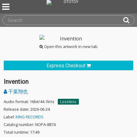
Open this artwork in new tab
Express Checkout
Invention
千葉翔也
Audio format: 16bit/44.1kHz
Lossless
Release date: 2026-06-24
Label:
KING RECORDS
Catalog number: NOPA-8874
Total runtime: 17:49