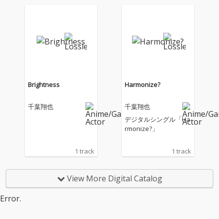
メだけにとどまらない
様々なフィールドで活
躍する声優・歌手の千
葉翔也。 「発明」をテ
ーマに、千葉翔也の新
たな一面が垣間見え
る、全5曲を収録。
Brightness
Harmonize?
千葉翔也
千葉翔也
デジタルシングル「Ha
rmonize?」
1 track
1 track
View More Digital Catalog
Error.