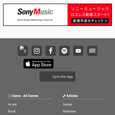
Sync the App
Genre
-
All Genres
Articles
Hi-res
Series
Rock
Interview