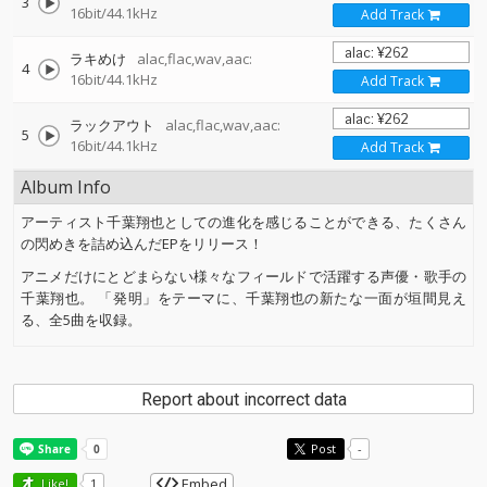
3
16bit/44.1kHz
Add Track
ラキめけ
alac,flac,wav,aac:
4
16bit/44.1kHz
Add Track
ラックアウト
alac,flac,wav,aac:
5
16bit/44.1kHz
Add Track
Album Info
アーティスト千葉翔也としての進化を感じることができる、たくさん
の閃めきを詰め込んだEPをリリース！
アニメだけにとどまらない様々なフィールドで活躍する声優・歌手の
千葉翔也。 「発明」をテーマに、千葉翔也の新たな一面が垣間見え
る、全5曲を収録。
Report about incorrect data
Post
-
Embed
Like!
1