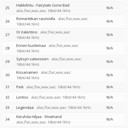
Häkkilintu - Fairytale Gone Bad
25
N/A
alac,flac,wav,aac: 16bit/44.1kHz
Romantiikan raunioilla
alac,flac,wav,aac:
26
N/A
16bit/44.1kHz
Oi Valentino
alac,flac,wav,aac:
27
N/A
16bit/44.1kHz
Ennen kuolemaa
alac,flac,wav,aac:
28
N/A
16bit/44.1kHz
Syksyn sateeseen
alac,flac,wav,aac:
29
N/A
16bit/44.1kHz
Kissanainen
alac,flac,wav,aac:
30
N/A
16bit/44.1kHz
31
Peili
alac,flac,wav,aac: 16bit/44.1kHz
N/A
32
Lontoo
alac,flac,wav,aac: 16bit/44.1kHz
N/A
33
Legendaa
alac,flac,wav,aac: 16bit/44.1kHz
N/A
Kiiruhda Hiljaa - Slowhand
34
N/A
alac,flac,wav,aac: 16bit/44.1kHz