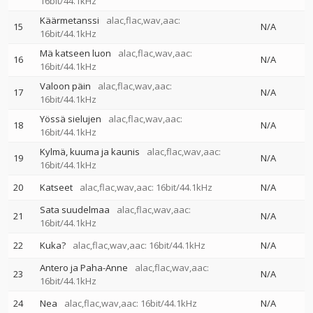
16bit/44.1kHz
Käärmetanssi
alac,flac,wav,aac:
15
N/A
16bit/44.1kHz
Mä katseen luon
alac,flac,wav,aac:
16
N/A
16bit/44.1kHz
Valoon päin
alac,flac,wav,aac:
17
N/A
16bit/44.1kHz
Yössä sielujen
alac,flac,wav,aac:
18
N/A
16bit/44.1kHz
Kylmä, kuuma ja kaunis
alac,flac,wav,aac:
19
N/A
16bit/44.1kHz
20
Katseet
alac,flac,wav,aac: 16bit/44.1kHz
N/A
Sata suudelmaa
alac,flac,wav,aac:
21
N/A
16bit/44.1kHz
22
Kuka?
alac,flac,wav,aac: 16bit/44.1kHz
N/A
Antero ja Paha-Anne
alac,flac,wav,aac:
23
N/A
16bit/44.1kHz
24
Nea
alac,flac,wav,aac: 16bit/44.1kHz
N/A