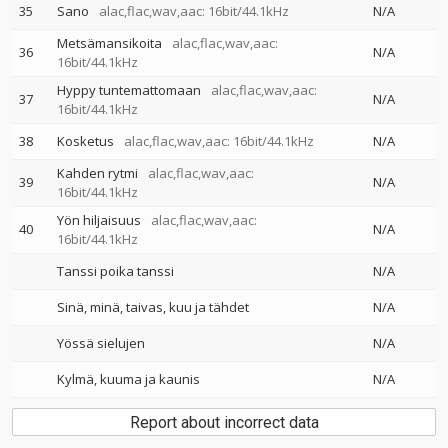
35
Sano
alac,flac,wav,aac: 16bit/44.1kHz
N/A
Metsämansikoita
alac,flac,wav,aac:
36
N/A
16bit/44.1kHz
Hyppy tuntemattomaan
alac,flac,wav,aac:
37
N/A
16bit/44.1kHz
38
Kosketus
alac,flac,wav,aac: 16bit/44.1kHz
N/A
Kahden rytmi
alac,flac,wav,aac:
39
N/A
16bit/44.1kHz
Yön hiljaisuus
alac,flac,wav,aac:
40
N/A
16bit/44.1kHz
Tanssi poika tanssi
N/A
Sinä, minä, taivas, kuu ja tähdet
N/A
Yössä sielujen
N/A
Kylmä, kuuma ja kaunis
N/A
Report about incorrect data