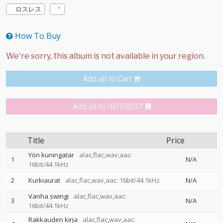
ロスレス
How To Buy
Add all to Cart
Add all to INTEREST
Title
Price
Yön kuningatar
alac,flac,wav,aac:
1
N/A
16bit/44.1kHz
2
Kurkiaurat
alac,flac,wav,aac: 16bit/44.1kHz
N/A
Vanha swingi
alac,flac,wav,aac:
3
N/A
16bit/44.1kHz
Rakkauden kirja
alac,flac,wav,aac: