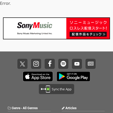
Error.
Sync the App
Genre
-
All Genres
Articles