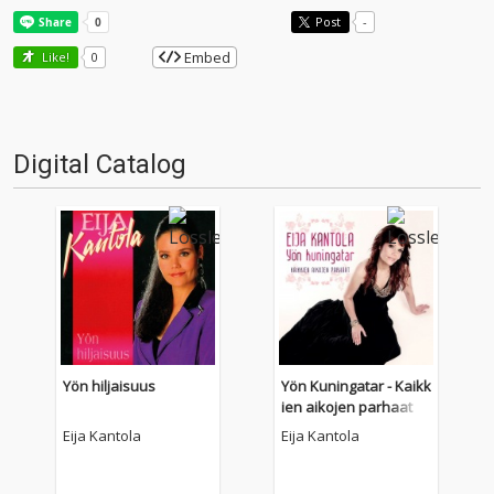
Post
-
Embed
Like!
0
Digital Catalog
Yön hiljaisuus
Yön Kuningatar - Kaikk
ien aikojen parhaat
Eija Kantola
Eija Kantola