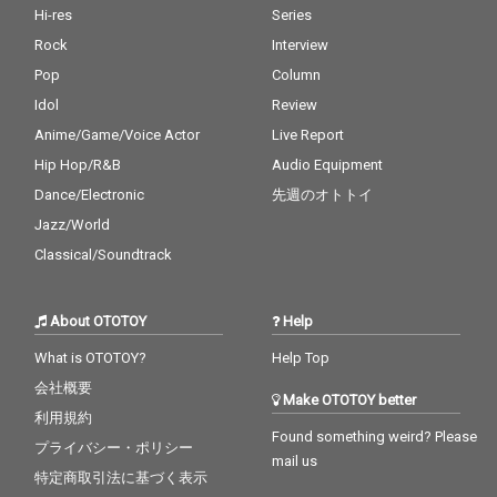
Hi-res
Series
Rock
Interview
Pop
Column
Idol
Review
Anime/Game/Voice Actor
Live Report
Hip Hop/R&B
Audio Equipment
Dance/Electronic
先週のオトトイ
Jazz/World
Classical/Soundtrack
About OTOTOY
Help
What is OTOTOY?
Help Top
会社概要
Make OTOTOY better
利用規約
Found something weird? Please
プライバシー・ポリシー
mail us
特定商取引法に基づく表示