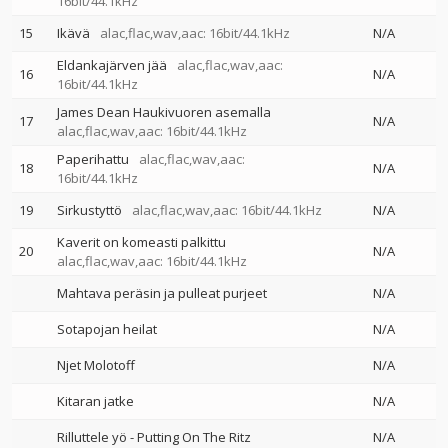
16bit/44.1kHz
15
Ikävä
alac,flac,wav,aac: 16bit/44.1kHz
N/A
Eldankajärven jää
alac,flac,wav,aac:
16
N/A
16bit/44.1kHz
James Dean Haukivuoren asemalla
17
N/A
alac,flac,wav,aac: 16bit/44.1kHz
Paperihattu
alac,flac,wav,aac:
18
N/A
16bit/44.1kHz
19
Sirkustyttö
alac,flac,wav,aac: 16bit/44.1kHz
N/A
Kaverit on komeasti palkittu
20
N/A
alac,flac,wav,aac: 16bit/44.1kHz
Mahtava peräsin ja pulleat purjeet
N/A
Sotapojan heilat
N/A
Njet Molotoff
N/A
Kitaran jatke
N/A
Rilluttele yö - Putting On The Ritz
N/A