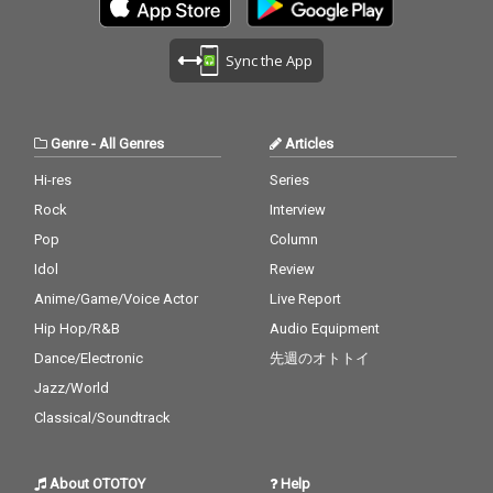
Sync the App
Genre
-
All Genres
Articles
Hi-res
Series
Rock
Interview
Pop
Column
Idol
Review
Anime/Game/Voice Actor
Live Report
Hip Hop/R&B
Audio Equipment
Dance/Electronic
先週のオトトイ
Jazz/World
Classical/Soundtrack
About OTOTOY
Help