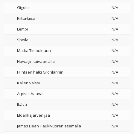
Gigolo
N/A
Riitta-Liisa
N/A
Lempi
N/A
Sheila
N/A
Matka Timbuktuun
N/A
Hawaijin taivaan alla
N/A
Hiihtäen halki Grönlannin
N/A
Kallen valssi
N/A
Arpiset haavat
N/A
Ikävä
N/A
Eldankajärven jää
N/A
James Dean Haukivuoren asemalla
N/A