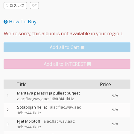
ロスレス
How To Buy
Add all to Cart
Add all to INTEREST
Title
Price
Mahtava peräsin ja pulleat purjeet
1
N/A
alac,flac,wav,aac: 16bit/44.1kHz
Sotapojan heilat
alac,flac,wav,aac:
2
N/A
16bit/44.1kHz
Njet Molotoff
alac,flac,wav,aac:
3
N/A
16bit/44.1kHz