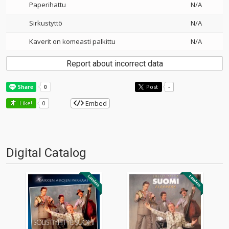
Paperihattu
N/A
Sirkustyttö
N/A
Kaverit on komeasti palkittu
N/A
Report about incorrect data
Post
-
Embed
Like!
0
Digital Catalog