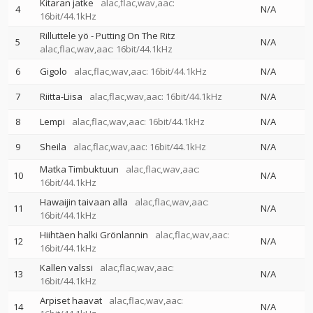
Kitaran jatke
alac,flac,wav,aac:
4
N/A
16bit/44.1kHz
Rilluttele yö - Putting On The Ritz
5
N/A
alac,flac,wav,aac: 16bit/44.1kHz
6
Gigolo
alac,flac,wav,aac: 16bit/44.1kHz
N/A
7
Riitta-Liisa
alac,flac,wav,aac: 16bit/44.1kHz
N/A
8
Lempi
alac,flac,wav,aac: 16bit/44.1kHz
N/A
9
Sheila
alac,flac,wav,aac: 16bit/44.1kHz
N/A
Matka Timbuktuun
alac,flac,wav,aac:
10
N/A
16bit/44.1kHz
Hawaijin taivaan alla
alac,flac,wav,aac:
11
N/A
16bit/44.1kHz
Hiihtäen halki Grönlannin
alac,flac,wav,aac:
12
N/A
16bit/44.1kHz
Kallen valssi
alac,flac,wav,aac:
13
N/A
16bit/44.1kHz
Arpiset haavat
alac,flac,wav,aac:
14
N/A