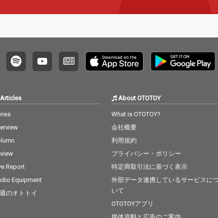
Articles
About OTOTOY
ries
What is OTOTOY?
terview
会社概要
olumn
利用規約
view
プライバシー・ポリシー
ve Report
特定商取引法に基づく表示
dio Equipment
外部データ連携しているサービスに
いて
週のオトトイ
OTOTOYアプリ
媒体資料と広告のご案内