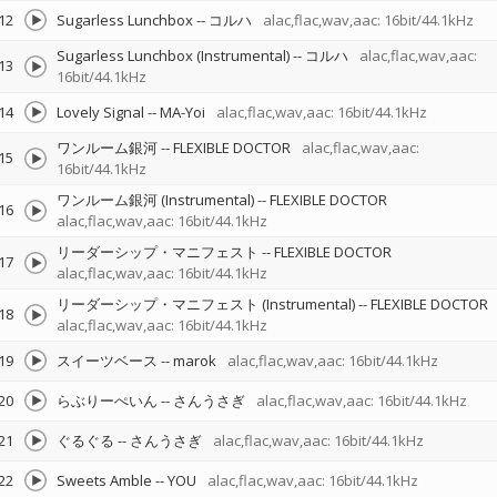
12
Sugarless Lunchbox
--
コルハ
alac,flac,wav,aac: 16bit/44.1kHz
Sugarless Lunchbox (Instrumental)
--
コルハ
alac,flac,wav,aac:
13
16bit/44.1kHz
14
Lovely Signal
--
MA-Yoi
alac,flac,wav,aac: 16bit/44.1kHz
ワンルーム銀河
--
FLEXIBLE DOCTOR
alac,flac,wav,aac:
15
16bit/44.1kHz
ワンルーム銀河 (Instrumental)
--
FLEXIBLE DOCTOR
16
alac,flac,wav,aac: 16bit/44.1kHz
リーダーシップ・マニフェスト
--
FLEXIBLE DOCTOR
17
alac,flac,wav,aac: 16bit/44.1kHz
リーダーシップ・マニフェスト (Instrumental)
--
FLEXIBLE DOCTOR
18
alac,flac,wav,aac: 16bit/44.1kHz
19
スイーツベース
--
marok
alac,flac,wav,aac: 16bit/44.1kHz
20
らぶりーぺいん
--
さんうさぎ
alac,flac,wav,aac: 16bit/44.1kHz
21
ぐるぐる
--
さんうさぎ
alac,flac,wav,aac: 16bit/44.1kHz
22
Sweets Amble
--
YOU
alac,flac,wav,aac: 16bit/44.1kHz