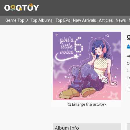
Genre Top
Top Albums
Top EPs
New Arrivals
Articles
News
g
A
O
L
T
Enlarge the artwork
Album Info