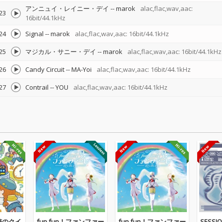
アンニュイ・レイニー・デイ
--
marok
alac,flac,wav,aac:
23
16bit/44.1kHz
24
Signal
--
marok
alac,flac,wav,aac: 16bit/44.1kHz
25
マジカル・サニー・デイ
--
marok
alac,flac,wav,aac: 16bit/44.1kHz
26
Candy Circuit
--
MA-Yoi
alac,flac,wav,aac: 16bit/44.1kHz
27
Contrail
--
YOU
alac,flac,wav,aac: 16bit/44.1kHz
跡のクイ
fun fun！ファンファー
fun fun！ファンファー
SESSIO