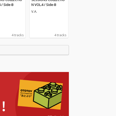
 / Side-B
N VOL.4 / Side-B
V.A.
4 tracks
4 tracks