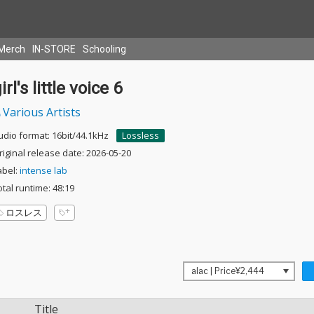
Merch
IN-STORE
Schooling
irl's little voice 6
Various Artists
udio format: 16bit/44.1kHz
Lossless
riginal release date: 2026-05-20
abel:
intense lab
otal runtime: 48:19
ロスレス
Title