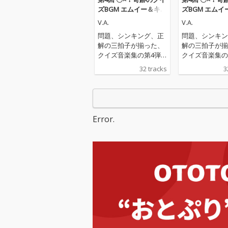
ズBGM エムイー＆キュ
ズBGM エムイ
ー
ー
V.A.
V.A.
問題、シンキング、正
問題、シンキン
解の三拍子が揃った、
解の三拍子が揃
クイズ音楽集の第4弾
クイズ音楽集の
が登場！ 派手なMEと
が登場！ 派手な
32 tracks
3
クイズBGMを一つにし
クイズBGMを
た構成と、個性派アー
た構成と、個性
ティストたちのオリジ
ティストたちの
ナリティ溢れるサウン
ナリティ溢れる
ドなど、聴きどころ満
ドなど、聴きど
Error.
載の一枚です。
載の一枚です。