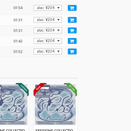
01:54
01:31
01:31
01:42
01:52
NS COLLECTIO
SESSIONS COLLECTIO