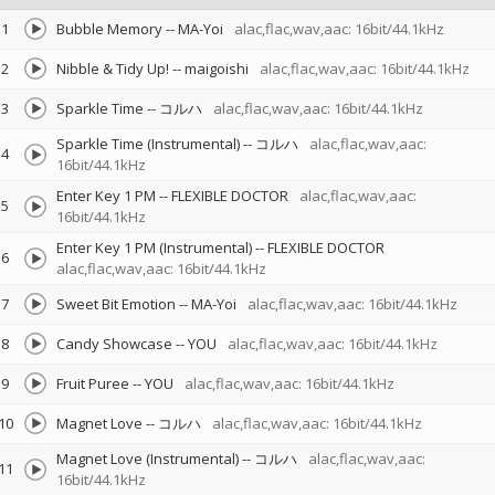
1
Bubble Memory
--
MA-Yoi
alac,flac,wav,aac: 16bit/44.1kHz
2
Nibble & Tidy Up!
--
maigoishi
alac,flac,wav,aac: 16bit/44.1kHz
3
Sparkle Time
--
コルハ
alac,flac,wav,aac: 16bit/44.1kHz
Sparkle Time (Instrumental)
--
コルハ
alac,flac,wav,aac:
4
16bit/44.1kHz
Enter Key 1 PM
--
FLEXIBLE DOCTOR
alac,flac,wav,aac:
5
16bit/44.1kHz
Enter Key 1 PM (Instrumental)
--
FLEXIBLE DOCTOR
6
alac,flac,wav,aac: 16bit/44.1kHz
7
Sweet Bit Emotion
--
MA-Yoi
alac,flac,wav,aac: 16bit/44.1kHz
8
Candy Showcase
--
YOU
alac,flac,wav,aac: 16bit/44.1kHz
9
Fruit Puree
--
YOU
alac,flac,wav,aac: 16bit/44.1kHz
10
Magnet Love
--
コルハ
alac,flac,wav,aac: 16bit/44.1kHz
Magnet Love (Instrumental)
--
コルハ
alac,flac,wav,aac:
11
16bit/44.1kHz