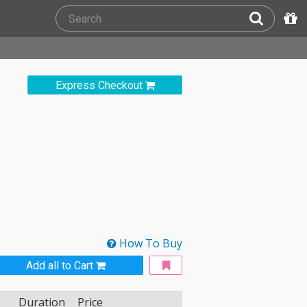
Express Checkout
How To Buy
Add all to Cart
Duration
Price