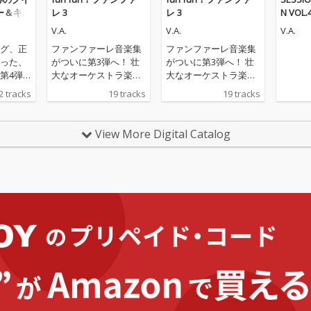
ー＆キュ
レ 3
レ 3
N VOL.4
V.A.
V.A.
V.A.
グ、正
ファンファーレ音楽集
ファンファーレ音楽集
った、
がついに第3弾へ！ 壮
がついに第3弾へ！ 壮
第4弾
大なオーケストラ楽曲
大なオーケストラ楽曲
MEと
からPOPで華やかな楽
からPOPで華やかな楽
2 tracks
19 tracks
19 tracks
一つにし
曲まで、喜びの瞬間を
曲まで、喜びの瞬間を
派アー
彩るファンファーレを
彩るファンファーレを
オリジ
たっぷり詰め込んだ1
たっぷり詰め込んだ1
View More Digital Catalog
サウン
枚です！
枚です！
ころ満