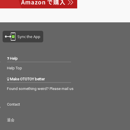
Sync the App
Help
Help Top
Make OTOTOY better
Found something weird? Please mail us
Contact
つ
退会