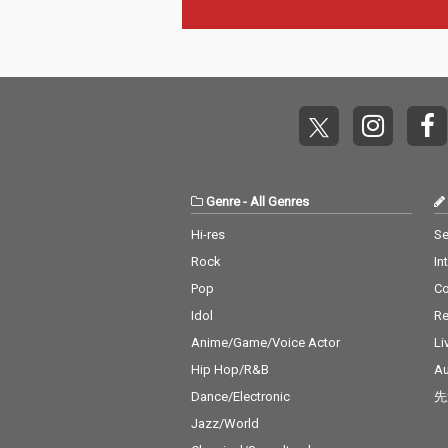
Genre
-
All Genres
Hi-res
Se
Rock
In
Pop
C
Idol
Re
Anime/Game/Voice Actor
Li
Hip Hop/R&B
Au
Dance/Electronic
先
Jazz/World