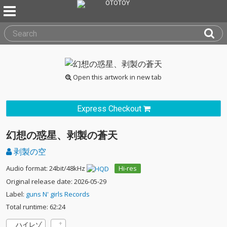
Open this artwork in new tab
Express Checkout
幻想の惑星、剥製の蒼天
剥製の空
Audio format: 24bit/48kHz
Hi-res
Original release date: 2026-05-29
Label:
guns N' girls Records
Total runtime: 62:24
ハイレゾ