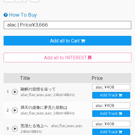
How To Buy
Add all to Cart
Add all to INTEREST
Title
Price
融解の追憶を辿って
1
alac,flac,wav,aac: 24bit/48kHz
Add Track
満天の虚像に夢見た鼓動は
2
alac,flac,wav,aac: 24bit/48kHz
Add Track
荒漠たる地上へ
alac,flac,wav,aac:
3
24bit/48kHz
Add Track