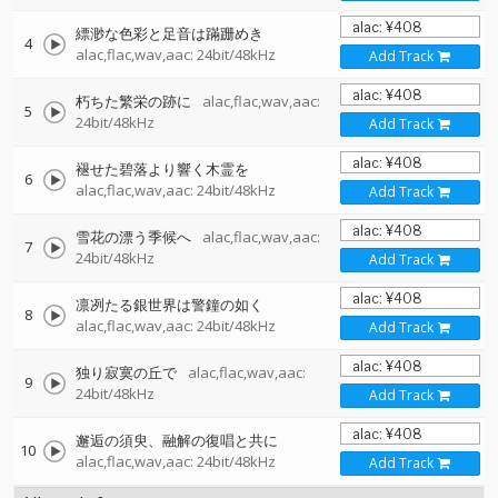
縹渺な色彩と足音は蹣跚めき
4
alac,flac,wav,aac: 24bit/48kHz
Add Track
朽ちた繁栄の跡に
alac,flac,wav,aac:
5
24bit/48kHz
Add Track
褪せた碧落より響く木霊を
6
alac,flac,wav,aac: 24bit/48kHz
Add Track
雪花の漂う季候へ
alac,flac,wav,aac:
7
24bit/48kHz
Add Track
凛冽たる銀世界は警鐘の如く
8
alac,flac,wav,aac: 24bit/48kHz
Add Track
独り寂寞の丘で
alac,flac,wav,aac:
9
24bit/48kHz
Add Track
邂逅の須臾、融解の復唱と共に
10
alac,flac,wav,aac: 24bit/48kHz
Add Track