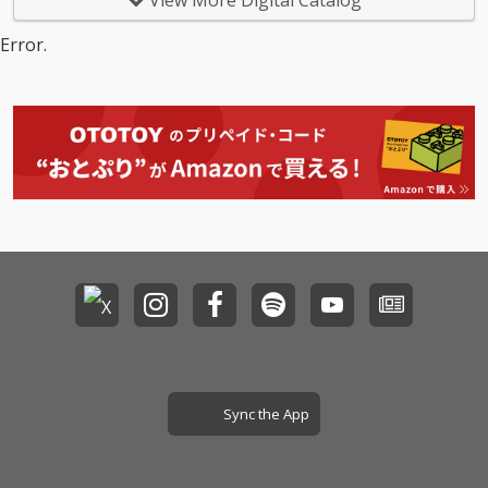
View More Digital Catalog
われた真実へと歩み出
われた真実へと歩み出
え、待望の2ndシング
え、待望の2ndシング
す “序章” が描かれる。
す “序章” が描かれる。
ル「再生の気配」をリ
ル「再生の気配」をリ
Error.
この壮大な世界観と物
この壮大な世界観と物
リース。 前作に引き続
リース。 前作に引き続
語を表現するため、本
語を表現するため、本
きKASHIWA Daisukeが
きKASHIWA Daisukeが
作は従来のロック的な
作は従来のロック的な
プロデュースを担い、
プロデュースを担い、
フォーマットに留まら
フォーマットに留まら
退廃的な世界観のサウ
退廃的な世界観のサウ
ず、鍵盤、弦、管楽器
ず、鍵盤、弦、管楽器
ンドに叙情的な歌詞、
ンドに叙情的な歌詞、
を大々的に取り入れた
を大々的に取り入れた
ノスタルジー溢れるメ
ノスタルジー溢れるメ
意欲的なサウンドアプ
意欲的なサウンドアプ
ロディをのせ再生への
ロディをのせ再生への
ローチを採用。クラシ
ローチを採用。クラシ
希望をかき鳴らす。
希望をかき鳴らす。
ックや現代音楽にも通
ックや現代音楽にも通
じる作曲技法を基盤
じる作曲技法を基盤
に、静と動が交錯する
に、静と動が交錯する
ダイナミックな構成を
ダイナミックな構成を
展開する。 ポストロッ
展開する。 ポストロッ
ク特有の轟音ギター
ク特有の轟音ギター
と、透き通るように重
と、透き通るように重
ねられた音のレイヤ
ねられた音のレイヤ
ー。そこに美しいオー
ー。そこに美しいオー
ケストレーションが融
ケストレーションが融
Sync the App
合し、少年性を帯びた
合し、少年性を帯びた
透明感のあるボーカル
透明感のあるボーカル
が、どこかオリエンタ
が、どこかオリエンタ
ルな響きを持つメロデ
ルな響きを持つメロデ