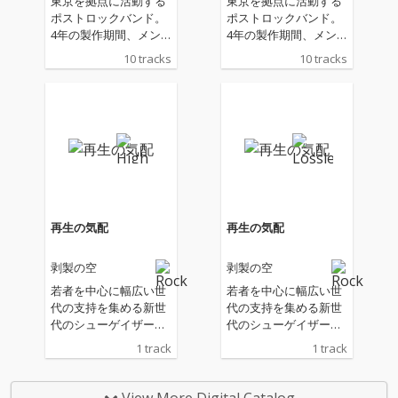
東京を拠点に活動する
東京を拠点に活動する
ポストロックバンド。
ポストロックバンド。
4年の製作期間、メン
4年の製作期間、メン
バーの離散と再集結を
バーの離散と再集結を
10 tracks
10 tracks
経て、1st フルアルバ
経て、1st フルアルバ
ム『幻想の惑星、剥製
ム『幻想の惑星、剥製
の蒼天』が遂に完成。
の蒼天』が遂に完成。
鍵盤、弦、管楽器の音
鍵盤、弦、管楽器の音
色を織り込んだ全 10
色を織り込んだ全 10
章からなる本作は、滅
章からなる本作は、滅
びと再生を主題とした
びと再生を主題とした
叙事詩的作品となって
叙事詩的作品となって
いる。 メンバーの加
いる。 メンバーの加
入・脱退を経て、オリ
入・脱退を経て、オリ
再生の気配
再生の気配
ジナルメンバーへと回
ジナルメンバーへと回
帰。4 年の歳月をかけ
帰。4 年の歳月をかけ
剥製の空
剥製の空
て完成した本作は、
て完成した本作は、
「繁栄と終焉――そし
「繁栄と終焉――そし
若者を中心に幅広い世
若者を中心に幅広い世
て反復」をコンセプト
て反復」をコンセプト
代の支持を集める新世
代の支持を集める新世
とする壮大な三部作の
とする壮大な三部作の
代のシューゲイザー／
代のシューゲイザー／
第一作である。物語の
第一作である。物語の
ポストロックバンド。
ポストロックバンド。
1 track
1 track
舞台は、文明が滅 びた
舞台は、文明が滅 びた
ボーカルの活動休止に
ボーカルの活動休止に
とされるある惑星。生
とされるある惑星。生
よりゲストボーカルMi
よりゲストボーカルMi
き残った者たちが、失
き残った者たちが、失
ho (Moon In June)を迎
ho (Moon In June)を迎