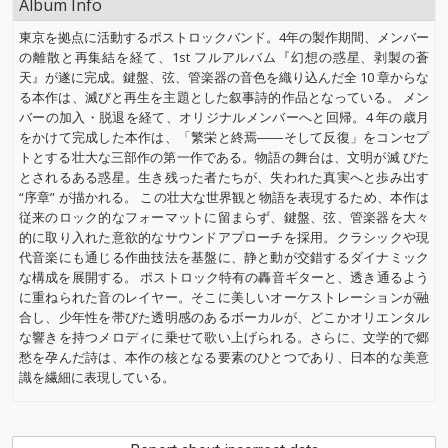
Album Info
東京を拠点に活動するポストロックバンド。4年の製作期間、メンバー
の離散と再集結を経て、1st フルアルバム『幻想の惑星、剥製の蒼
天』が遂に完成。鍵盤、弦、管楽器の音色を織り込んだ全 10 章からな
る本作は、滅びと再生を主題とした叙事詩的作品となっている。 メン
バーの加入・脱退を経て、オリジナルメンバーへと回帰。4 年の歳月
をかけて完成した本作は、「繁栄と終焉――そして反復」をコンセプ
トとする壮大な三部作の第一作である。物語の舞台は、文明が滅 びた
とされるある惑星。生き残った者たちが、失われた真実へと歩み出す
“序章” が描かれる。 この壮大な世界観と物語を表現するため、本作は
従来のロック的なフォーマットに留まらず、鍵盤、弦、管楽器を大々
的に取り入れた意欲的なサウンドアプローチを採用。クラシックや現
代音楽にも通じる作曲技法を基盤に、静と動が交錯するダイナミック
な構成を展開する。 ポストロック特有の轟音ギターと、透き通るよう
に重ねられた音のレイヤー。そこに美しいオーケストレーションが融
合し、少年性を帯びた透明感のあるボーカルが、どこかオリエンタル
な響きを持つメロディに乗せて歌い上げられる。さらに、文学的で郷
愁を孕んだ詩は、本作の核となる要素のひとつであり、日本的な美意
識を繊細に表現している。