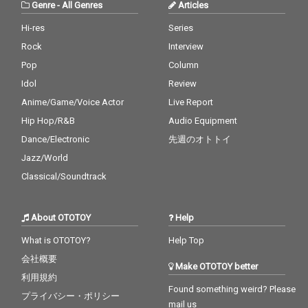
Genre
-
All Genres
Articles
ィに乗せて歌い上げら
ィに乗せて歌い上げら
れる。さらに、文学的
れる。さらに、文学的
Hi-res
Series
で郷愁を孕んだ詩は、
で郷愁を孕んだ詩は、
Rock
Interview
本作の核となる要素の
本作の核となる要素の
ひとつであり、日本的
ひとつであり、日本的
Pop
Column
な美意識を繊細に表現
な美意識を繊細に表現
Idol
Review
している。
している。
Anime/Game/Voice Actor
Live Report
Hip Hop/R&B
Audio Equipment
Dance/Electronic
先週のオトトイ
Jazz/World
Classical/Soundtrack
About OTOTOY
Help
What is OTOTOY?
Help Top
会社概要
Make OTOTOY better
利用規約
Found something weird? Please
プライバシー・ポリシー
mail us