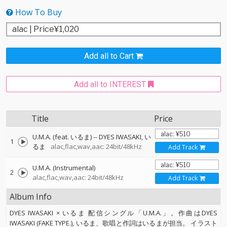
How To Buy
Add all to Cart
Add all to INTEREST
Title
Price
U.M.A. (feat. いるま)
--
DYES IWASAKI
い
1
るま
alac,flac,wav,aac: 24bit/48kHz
Add Track
U.M.A. (Instrumental)
2
alac,flac,wav,aac: 24bit/48kHz
Add Track
Album Info
DYES IWASAKI × いるま 配信シングル「U.M.A.」。作曲はDYES
IWASAKI (FAKE TYPE.), いるま、歌唱と作詞はいるまが担当。 イラスト