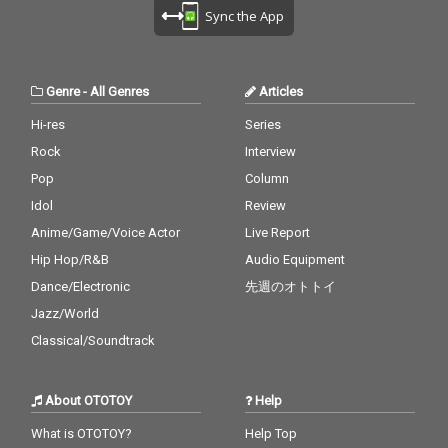
Sync the App
Genre
-
All Genres
Articles
Hi-res
Series
Rock
Interview
Pop
Column
Idol
Review
Anime/Game/Voice Actor
Live Report
Hip Hop/R&B
Audio Equipment
Dance/Electronic
先週のオトトイ
Jazz/World
Classical/Soundtrack
About OTOTOY
Help
What is OTOTOY?
Help Top