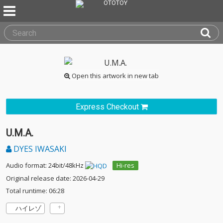
Open this artwork in new tab
Express Checkout
U.M.A.
DYES IWASAKI
Audio format: 24bit/48kHz
Hi-res
Original release date: 2026-04-29
Total runtime: 06:28
ハイレゾ