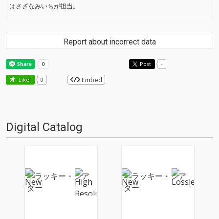
はさざなみいちが担当。
Report about incorrect data
Post
-
Embed
Like!
0
Digital Catalog