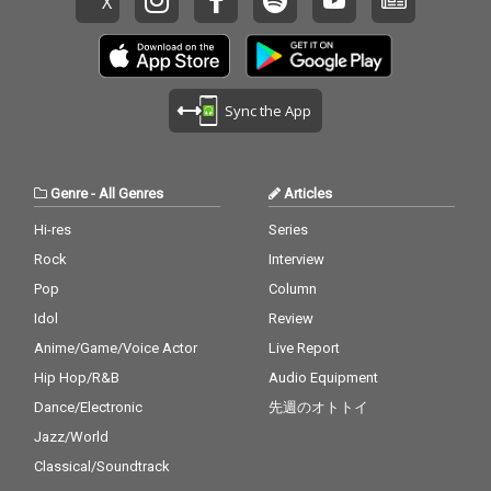
Sync the App
Genre
-
All Genres
Articles
Hi-res
Series
Rock
Interview
Pop
Column
Idol
Review
Anime/Game/Voice Actor
Live Report
Hip Hop/R&B
Audio Equipment
Dance/Electronic
先週のオトトイ
Jazz/World
Classical/Soundtrack