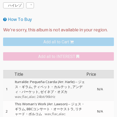
ハイレゾ
How To Buy
Add all to Cart
Add all to INTEREST
Title
Price
Iturralde: Pequeña Czarda (Arr. Harle)
--
ジェ
ス・ギラム
ティペット・カルテット
アンデ
1
N/A
ィ・バーケット
ゼイネプ・オズカ
wav,flac,alac: 24bit/96kHz
This Woman's Work (Arr. Lawson)
--
ジェス・
ギラム
BBCコンサート・オーケストラ
リチ
2
N/A
ャード・ボルコム
wav,flac,alac: