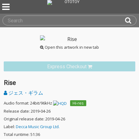
Open this artwork in new tab
Express Checkout
Rise
ジェス・ギラム
Audio format: 24bit/96kHz
Hi-res
Release date: 2019-04-26
Original release date: 2019-04-26
Label:
Decca Music Group Ltd.
Total runtime: 51:36