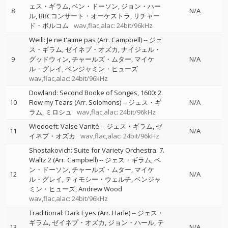
ェス・ギラム
ベン・ドーソン
ジョン・ハー
8
N/A
ル
BBCコンサート・オーケストラ
リチャー
ド・ボルコム
wav,flac,alac: 24bit/96kHz
Weill: Je ne t'aime pas (Arr. Campbell)
--
ジェ
ス・ギラム
ゼイネプ・オズカ
ナイジェル・
9
グッドウィン
チャールズ・ムター
マイケ
N/A
ル・グレイ
ベンジャミン・ヒューズ
wav,flac,alac: 24bit/96kHz
Dowland: Second Booke of Songes, 1600: 2.
10
Flow my Tears (Arr. Solomons)
--
ジェス・ギ
N/A
ラム
ミロシュ
wav,flac,alac: 24bit/96kHz
Wiedoeft: Valse Vanité
--
ジェス・ギラム
ゼ
11
N/A
イネプ・オズカ
wav,flac,alac: 24bit/96kHz
Shostakovich: Suite for Variety Orchestra: 7.
Waltz 2 (Arr. Campbell)
--
ジェス・ギラム
ベ
ン・ドーソン
チャールズ・ムター
マイケ
12
N/A
ル・グレイ
ティモシー・ウェルチ
ベンジャ
ミン・ヒューズ
Andrew Wood
wav,flac,alac: 24bit/96kHz
Traditional: Dark Eyes (Arr. Harle)
--
ジェス・
ギラム
ゼイネプ・オズカ
ジョン・ハール
テ
13
N/A