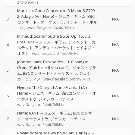
24bit/96kHz
Marcello: Oboe Concerto in D Minor S.Z799:
2. Adagio (Arr. Harle)
--
ジェス・ギラム
BBC
3
N/A
コンサート・オーケストラ
リチャード・ボル
コム
wav,flac,alac: 24bit/96kHz
Milhaud: Scaramouche Suite, Op. 165c: 3.
Brazileira
--
ジェス・ギラム
ティペット・カ
4
N/A
ルテット
アンディ・バーケット
ゼイネプ・
オズカ
wav,flac,alac: 24bit/96kHz
John Williams: Escapades – 1. Closing in
(From "Catch me if you can")
--
ジェス・ギラ
5
N/A
ム
BBCコンサート・オーケストラ
ジェシ
カ・コティス
wav,flac,alac: 24bit/96kHz
Nyman: The Diary of Anne Frank: If (Arr.
Harle)
--
ジェス・ギラム
BBCコンサート・オ
6
N/A
ーケストラ
ジェシカ・コティス
wav,flac,alac: 24bit/96kHz
Harle: RANT!
--
ジェス・ギラム
BBCコンサー
7
ト・オーケストラ
ジェシカ・コティス
N/A
wav,flac,alac: 24bit/96kHz
Bowie: Where are we now? (Arr. Harle)
--
ジ