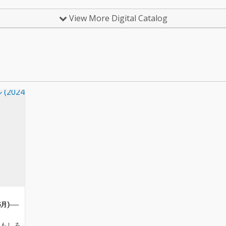
決定した Major 1st Sin
決定した Major 1st Sin
gleの「ハルカカナタ」
gleの「ハルカカナタ」
View More Digital Catalog
他、新曲2曲を含む全3
他、新曲2曲を含む全3
曲を収録。
曲を収録。
5月)──
おもしろ