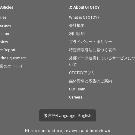
Articles
About OTOTOY
ries
What is OTOTOY?
terview
会社概要
olumn
利用規約
view
プライバシー・ポリシー
ve Report
特定商取引法に基づく表示
dio Equipment
外部データ連携しているサービスに
いて
週のオトトイ
OTOTOYアプリ
媒体資料と広告のご案内
Our Team
Careers
言語/Language - English
Hi-res music store, reviews and interviews