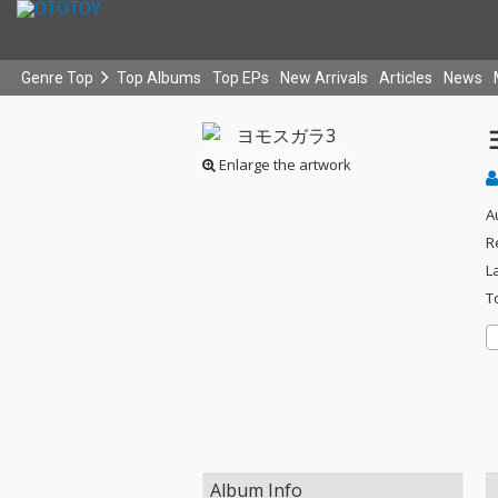
Genre Top
Top Albums
Top EPs
New Arrivals
Articles
News
Enlarge the artwork
A
R
L
T
Album Info