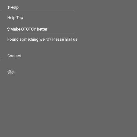
Help
Help Top
Make OTOTOY better
Found something weird? Please mail us
Contact
つ
退会