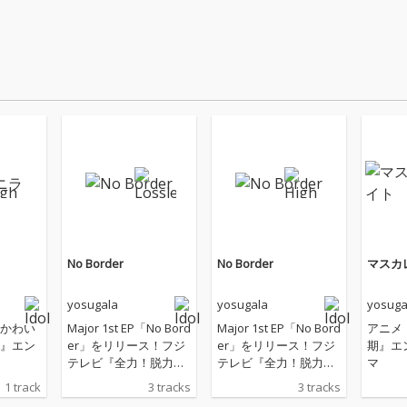
No Border
No Border
マスカ
yosugala
yosugala
yosuga
かわい
Major 1st EP「No Bord
Major 1st EP「No Bord
アニメ
』エン
er」をリリース！フジ
er」をリリース！フジ
期』エ
テレビ『全力！脱力タ
テレビ『全力！脱力タ
マ
イムズ』12～1月度エ
イムズ』12～1月度エ
1 track
3 tracks
3 tracks
ンディングテーマにも
ンディングテーマにも