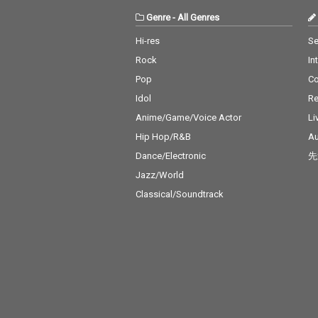
Genre
-
All Genres
Hi-res
Se
Rock
In
Pop
C
Idol
Re
Anime/Game/Voice Actor
Li
Hip Hop/R&B
Au
Dance/Electronic
先
Jazz/World
Classical/Soundtrack