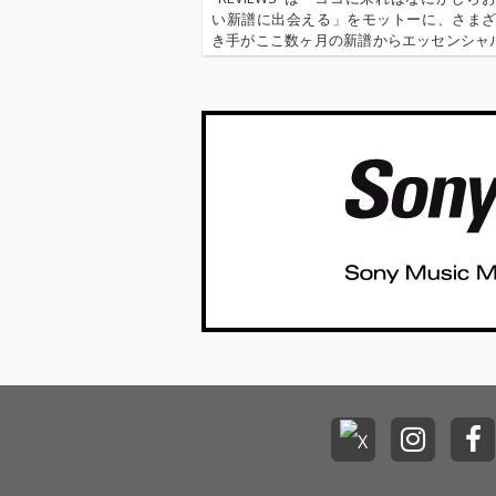
い新譜に出会える」をモットーに、さま
き手がここ数ヶ月の新譜からエッセンシャ
を選びレヴューする本コーナー。今回はOTO
集部で、アイドル、アニソンを担当する西
024年1月〜3月…