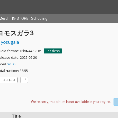
Merch
IN-STORE
Schooling
ヨモスガラ3
yosugala
udio format: 16bit/44.1kHz
Lossless
elease date: 2025-06-20
abel:
WEXS
otal runtime: 38:55
ロスレス
Title