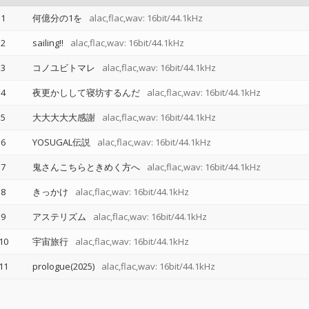
1
何億分の1を
alac,flac,wav: 16bit/44.1kHz
2
sailing!!
alac,flac,wav: 16bit/44.1kHz
3
コノユビトマレ
alac,flac,wav: 16bit/44.1kHz
4
夜更かしして寝坊するんだ
alac,flac,wav: 16bit/44.1kHz
5
大大大大大感謝
alac,flac,wav: 16bit/44.1kHz
6
YOSUGAL伝説
alac,flac,wav: 16bit/44.1kHz
7
鬼さんこちらときめく方へ
alac,flac,wav: 16bit/44.1kHz
8
きっかけ
alac,flac,wav: 16bit/44.1kHz
9
アステリズム
alac,flac,wav: 16bit/44.1kHz
10
宇宙旅行
alac,flac,wav: 16bit/44.1kHz
11
prologue(2025)
alac,flac,wav: 16bit/44.1kHz