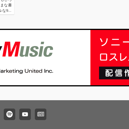
ざまな書
ルな9枚
TOY編
田健が2