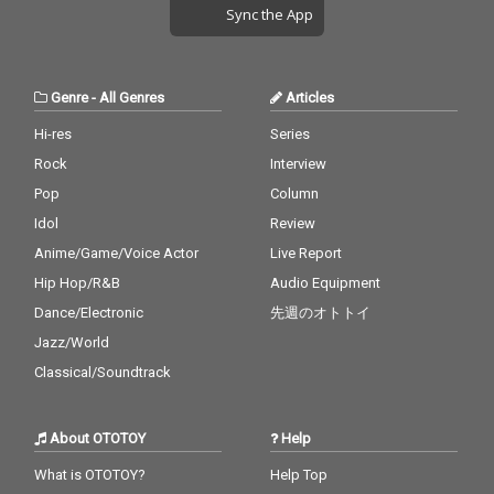
Sync the App
Genre
-
All Genres
Articles
Hi-res
Series
Rock
Interview
Pop
Column
Idol
Review
Anime/Game/Voice Actor
Live Report
Hip Hop/R&B
Audio Equipment
Dance/Electronic
先週のオトトイ
Jazz/World
Classical/Soundtrack
About OTOTOY
Help
What is OTOTOY?
Help Top