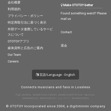
会社概要
Make OTOTOY better
利用規約
Found something weird? Please
プライバシー・ポリシー
mail us
特定商取引法に基づく表示
外部データ連携しているサービ
Contact
スについて
OTOTOYアプリ
退会
媒体資料と広告のご案内
Our Team
Careers
言語/Language - English
Connects musicians and fans in Lossless
許諾 JASRAC: 9008872001Y30005, 9008872005Y37019 / NexTone:
ID000000232, ID000000233 / エルマーク: RIAJ80023001
© OTOTOY Incorporated since 2004, a
digitiminimi
company