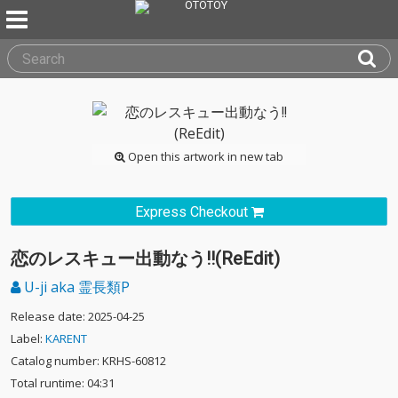
Open this artwork in new tab
Express Checkout
恋のレスキュー出動なう!!(ReEdit)
U-ji aka 霊長類P
Release date: 2025-04-25
Label:
KARENT
Catalog number: KRHS-60812
Total runtime: 04:31