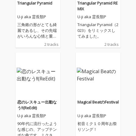
Triangular Pyramid
Triangular Pyramid RE
MIX
U-ji aka 霊長類P
U-ji aka 霊長類P
三角錐の形がとても綺
Triangular Pyramid（2
麗であるし、その先端
023）をリミックスし
がいろんな心情と重な
てみました。
るみたいな。あとは、
2 tracks
2 tracks
自由にご想像いただけ
れば！（U-SUKE）
恋のレスキュー出動な
Magical BeatのFestival
う!!(ReEdit)
U-ji aka 霊長類P
U-ji aka 霊長類P
90年代に流行ったよう
初音ミク１０周年お祭
な感じの、アップテン
りソング！
ポな曲です。ミクさん