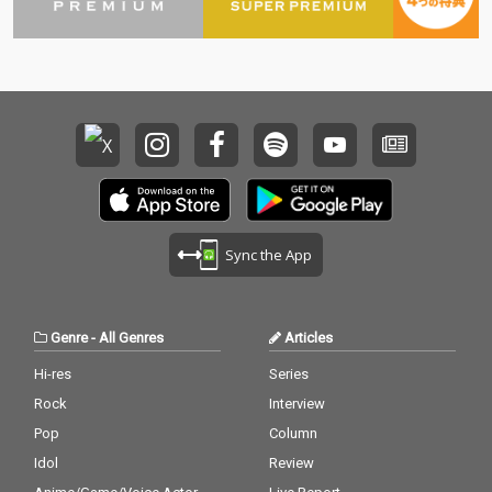
Sync the App
Genre
-
All Genres
Articles
Hi-res
Series
Rock
Interview
Pop
Column
Idol
Review