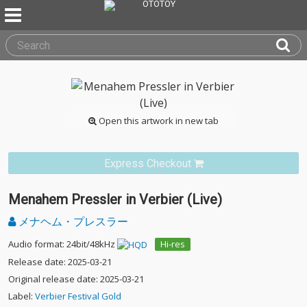
Open this artwork in new tab
Express Checkout
Menahem Pressler in Verbier (Live)
メナヘム・プレスラー
Audio format: 24bit/48kHz
Hi-res
Release date: 2025-03-21
Original release date: 2025-03-21
Label:
Verbier Festival Gold