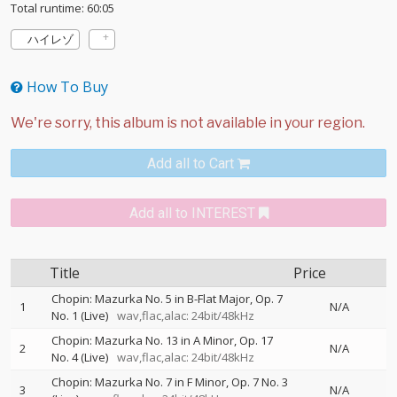
Total runtime: 60:05
ハイレゾ
How To Buy
Add all to Cart
Add all to INTEREST
Title
Price
Chopin: Mazurka No. 5 in B-Flat Major, Op. 7
1
N/A
No. 1 (Live)
wav,flac,alac: 24bit/48kHz
Chopin: Mazurka No. 13 in A Minor, Op. 17
2
N/A
No. 4 (Live)
wav,flac,alac: 24bit/48kHz
Chopin: Mazurka No. 7 in F Minor, Op. 7 No. 3
3
N/A