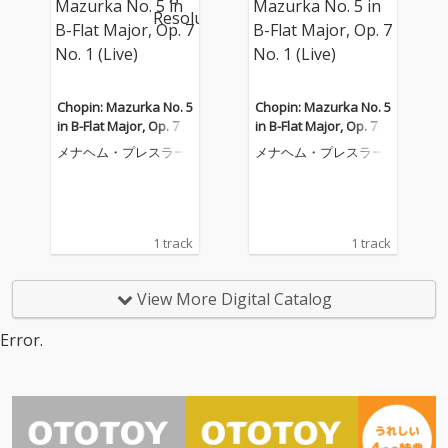
Chopin: Mazurka No. 5
Chopin: Mazurka No. 5
in B-Flat Major, Op. 7 N
in B-Flat Major, Op. 7 N
o. 1 (Live)
o. 1 (Live)
メナヘム・プレスラー
メナヘム・プレスラー
1 track
1 track
View More Digital Catalog
Error.