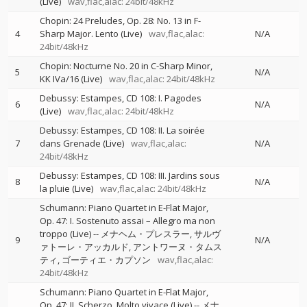
(Live)
wav,flac,alac: 24bit/48kHz
Chopin: 24 Preludes, Op. 28: No. 13 in F-
4
Sharp Major. Lento (Live)
wav,flac,alac:
N/A
24bit/48kHz
Chopin: Nocturne No. 20 in C-Sharp Minor,
5
N/A
KK IVa/16 (Live)
wav,flac,alac: 24bit/48kHz
Debussy: Estampes, CD 108: I. Pagodes
6
N/A
(Live)
wav,flac,alac: 24bit/48kHz
Debussy: Estampes, CD 108: II. La soirée
7
dans Grenade (Live)
wav,flac,alac:
N/A
24bit/48kHz
Debussy: Estampes, CD 108: III. Jardins sous
8
N/A
la pluie (Live)
wav,flac,alac: 24bit/48kHz
Schumann: Piano Quartet in E-Flat Major,
Op. 47: I. Sostenuto assai – Allegro ma non
troppo (Live)
--
メナヘム・プレスラー
サルヴ
9
N/A
ァトーレ・アッカルド
アントワーヌ・タムス
ティ
ゴーティエ・カプソン
wav,flac,alac:
24bit/48kHz
Schumann: Piano Quartet in E-Flat Major,
Op. 47: II. Scherzo. Molto vivace (Live)
--
メナ