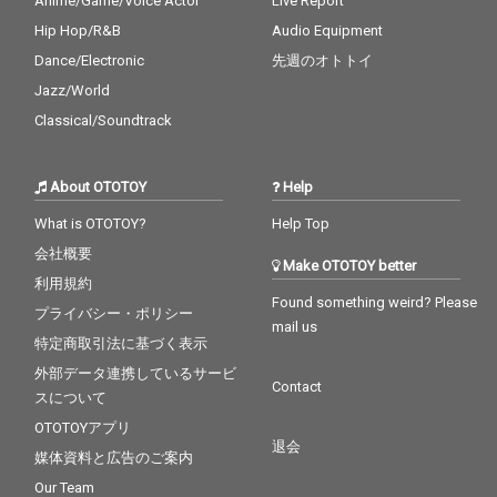
Anime/Game/Voice Actor
Live Report
Hip Hop/R&B
Audio Equipment
Dance/Electronic
先週のオトトイ
Jazz/World
Classical/Soundtrack
About OTOTOY
Help
What is OTOTOY?
Help Top
会社概要
Make OTOTOY better
利用規約
Found something weird? Please
プライバシー・ポリシー
mail us
特定商取引法に基づく表示
外部データ連携しているサービ
Contact
スについて
OTOTOYアプリ
退会
媒体資料と広告のご案内
Our Team