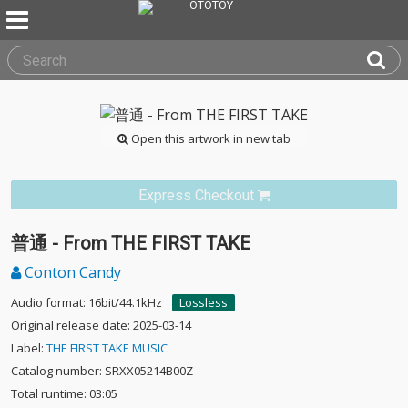
Open this artwork in new tab
Express Checkout
普通 - From THE FIRST TAKE
Conton Candy
Audio format: 16bit/44.1kHz
Lossless
Original release date: 2025-03-14
Label:
THE FIRST TAKE MUSIC
Catalog number: SRXX05214B00Z
Total runtime: 03:05