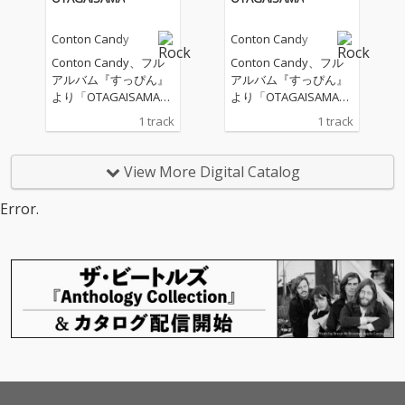
以降に発表された楽曲
以降に発表された楽曲
から6曲を収録。その
から6曲を収録。その
Conton Candy
Conton Candy
うち5曲がタイアップ
うち5曲がタイアップ
楽曲となり、彼女たち
楽曲となり、彼女たち
Conton Candy、フル
Conton Candy、フル
の勢いを感じさせる内
の勢いを感じさせる内
アルバム『すっぴん』
アルバム『すっぴん』
容に仕上がっている。
容に仕上がっている。
より「OTAGAISAMA」
より「OTAGAISAMA」
さらに本作のために新
さらに本作のために新
先行配信
先行配信
1 track
1 track
たに制作された楽曲も
たに制作された楽曲も
8曲収録し、現在の魅
8曲収録し、現在の魅
力を凝縮した一枚に仕
力を凝縮した一枚に仕
View More Digital Catalog
上がった。
上がった。
Error.