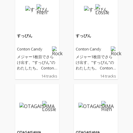
すっぴん
すっぴん
Conton Candy
Conton Candy
メジャー1枚目でさら
メジャー1枚目でさら
け出す、"すっぴん"の
け出す、"すっぴん"の
わたしたち。 Conton C
わたしたち。 Conton C
andyのメジャーデビュ
andyのメジャーデビュ
14 tracks
14 tracks
ー後初となるフルアル
ー後初となるフルアル
バム『すっぴん』は、
バム『すっぴん』は、
タイトル通り"ありのま
タイトル通り"ありのま
ま"の彼女たちの姿を詰
ま"の彼女たちの姿を詰
め込んだ作品。全14曲
め込んだ作品。全14曲
を収録し、TVアニメ
を収録し、TVアニメ
『メダリスト』第2期
『メダリスト』第2期
エンディング主題歌
エンディング主題歌
「Rookies」をはじ
「Rookies」をはじ
め、メジャーデビュー
め、メジャーデビュー
OTAGAISAMA
OTAGAISAMA