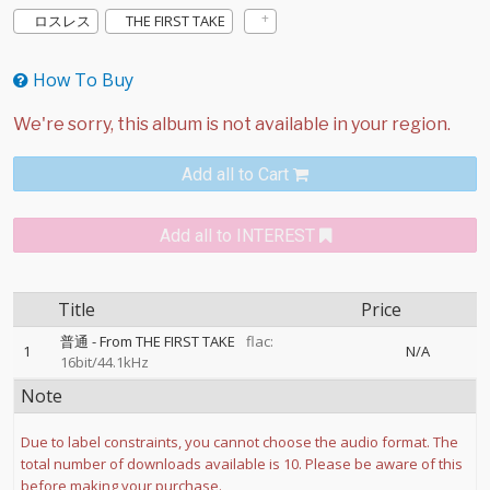
ロスレス
THE FIRST TAKE
How To Buy
Add all to Cart
Add all to INTEREST
Title
Price
普通 - From THE FIRST TAKE
flac:
1
N/A
16bit/44.1kHz
Note
Due to label constraints, you cannot choose the audio format. The
total number of downloads available is 10. Please be aware of this
before making your purchase.