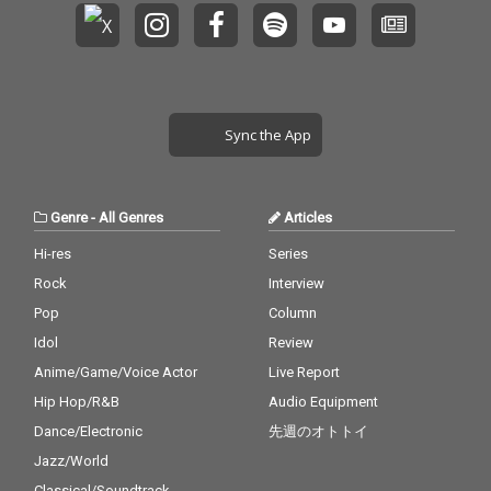
Sync the App
Genre
-
All Genres
Articles
Hi-res
Series
Rock
Interview
Pop
Column
Idol
Review
Anime/Game/Voice Actor
Live Report
Hip Hop/R&B
Audio Equipment
Dance/Electronic
先週のオトトイ
Jazz/World
Classical/Soundtrack